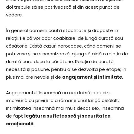
doi trebuie să se potrivească și din acest punct de
vedere.
În general oamenii caută stabilitate și dragoste în
relații, fie că vor doar coabitare de lungă durată sau
căsătorie. Există cazuri norocoase, când oamenii se
potrivesc și se sincronizează, ajung să aibă o relație de
durată care duce la căsătorie. Relația de durată
necesită și pasiune, pentru a se dezvolta pe etape; în
plus mai are nevoie și de
angajament și intimitate
.
Angajamentul înseamnă ca cei doi să ia decizii
împreună cu privire la a rămâne unul lângă celălalt.
Intimitatea înseamnă mai mult decât sex, înseamnă
de fapt
legătura sufletească și securitatea
emoțională
.