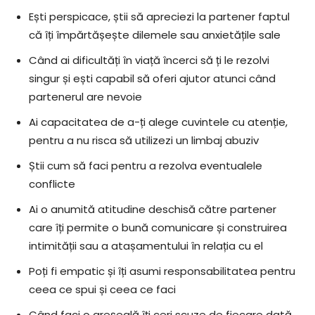
Ești perspicace, știi să apreciezi la partener faptul
că îți împărtășește dilemele sau anxietățile sale
Când ai dificultăți în viață încerci să ți le rezolvi
singur și ești capabil să oferi ajutor atunci când
partenerul are nevoie
Ai capacitatea de a-ți alege cuvintele cu atenție,
pentru a nu risca să utilizezi un limbaj abuziv
Știi cum să faci pentru a rezolva eventualele
conflicte
Ai o anumită atitudine deschisă către partener
care îți permite o bună comunicare și construirea
intimității sau a atașamentului în relația cu el
Poți fi empatic și îți asumi responsabilitatea pentru
ceea ce spui și ceea ce faci
Când faci o greșeală îți ceri scuze de fiecare dată.