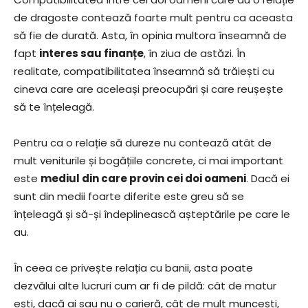
de dragoste contează foarte mult pentru ca aceasta
să fie de durată. Asta, în opinia multora înseamnă de
fapt
interes sau finanțe
, în ziua de astăzi. În
realitate, compatibilitatea înseamnă să trăiești cu
cineva care are aceleași preocupări și care reușește
să te înțeleagă.
Pentru ca o relație să dureze nu contează atât de
mult veniturile și bogățiile concrete, ci mai important
este
mediul din care provin cei doi oameni
. Dacă ei
sunt din medii foarte diferite este greu să se
înțeleagă și să-și îndeplinească așteptările pe care le
au.
În ceea ce privește relația cu banii, asta poate
dezvălui alte lucruri cum ar fi de pildă: cât de matur
ești, dacă ai sau nu o carieră, cât de mult muncești,