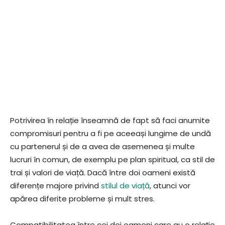
Potrivirea în relație înseamnă de fapt să faci anumite
compromisuri pentru a fi pe aceeași lungime de undă
cu partenerul și de a avea de asemenea și multe
lucruri în comun, de exemplu pe plan spiritual, ca stil de
trai și valori de viață. Dacă între doi oameni există
diferențe majore privind
stilul de viață
, atunci vor
apărea diferite probleme și mult stres.
Compatibilitatea între cei doi oameni care au o relație