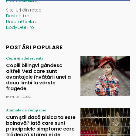
PROMOdesk.ro
Site-uri din rețea:
Destepti.ro
DreamGeek.ro
BodyGeek.ro
POSTĂRI POPULARE
Copii & adolescenți
Copiii bilingvi gândesc
altfel! Vezi care sunt
avantajele învățării unei a
doua limbi la vârste
fragede
mart. 30, 2022
Animale de companie
Cum știi dacă pisica ta este
bolnavă? Iată care sunt
principalele simptome care
trădează starea ei de