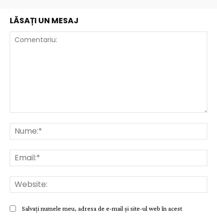
LĂSAȚI UN MESAJ
Comentariu:
Nu
Ema
Web
Salvați numele meu, adresa de e-mail și site-ul web în acest