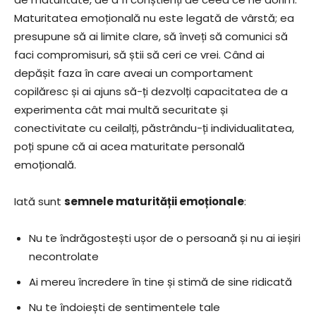
Maturitatea emoțională nu este legată de vârstă; ea
presupune să ai limite clare, să înveți să comunici să
faci compromisuri, să știi să ceri ce vrei. Când ai
depășit faza în care aveai un comportament
copilăresc și ai ajuns să-ți dezvolți capacitatea de a
experimenta cât mai multă securitate și
conectivitate cu ceilalți, păstrându-ți individualitatea,
poți spune că ai acea maturitate personală
emoțională.
Iată sunt
semnele maturității emoționale
:
Nu te îndrăgostești ușor de o persoană și nu ai ieșiri
necontrolate
Ai mereu încredere în tine și stimă de sine ridicată
Nu te îndoiești de sentimentele tale