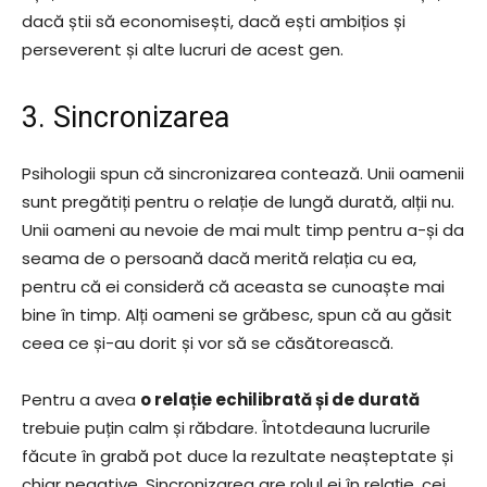
dacă știi să economisești, dacă ești ambițios și
perseverent și alte lucruri de acest gen.
3. Sincronizarea
Psihologii spun că sincronizarea contează. Unii oamenii
sunt pregătiți pentru o relație de lungă durată, alții nu.
Unii oameni au nevoie de mai mult timp pentru a-și da
seama de o persoană dacă merită relația cu ea,
pentru că ei consideră că aceasta se cunoaște mai
bine în timp. Alți oameni se grăbesc, spun că au găsit
ceea ce și-au dorit și vor să se căsătorească.
Pentru a avea
o relație echilibrată și de durată
trebuie puțin calm și răbdare. Întotdeauna lucrurile
făcute în grabă pot duce la rezultate neașteptate și
chiar negative. Sincronizarea are rolul ei în relație, cei