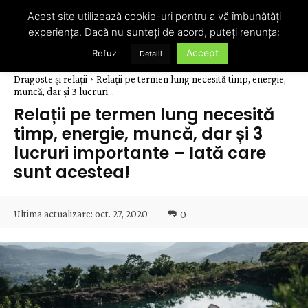
Acest site utilizează cookie-uri pentru a vă îmbunătăți
experiența. Dacă nu sunteți de acord, puteți renunța:
Accept
Refuz
Detalii
Dragoste și relații
Relații pe termen lung necesită timp, energie,
muncă, dar și 3 lucruri...
Relații pe termen lung necesită
timp, energie, muncă, dar și 3
lucruri importante – Iată care
sunt acestea!
Ultima actualizare:
oct. 27, 2020
0