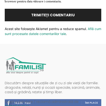
browser pentru data viitoare i comentariu.
Acest site folosește Akismet pentru a reduce spamul.
Află cum
sunt procesate datele comentariilor tale
.
Discutăm despre situațiile de zi cu zi ale vieții de familie:
dragoste, relații, nunți și ocazii speciale, sarcină, animale,
casă și grădină, rețete și timp liber.
Spații publicitare / reclamă administrată de
ÎMI PLACE
14,235
Fani