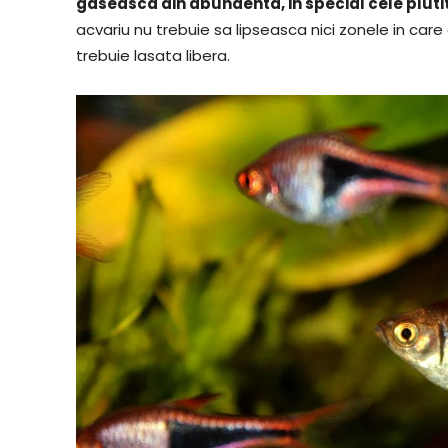
gaseasca din abundenta, in special cele pluti
acvariu nu trebuie sa lipseasca nici zonele in care 
trebuie lasata libera.