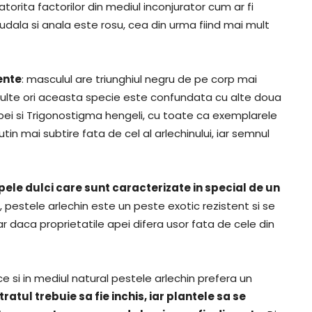
orita factorilor din mediul inconjurator cum ar fi
udala si anala este rosu, cea din urma fiind mai mult
ente
: masculul are triunghiul negru de pe corp mai
 multe ori aceasta specie este confundata cu alte doua
i si Trigonostigma hengeli, cu toate ca exemplarele
in mai subtire fata de cel al arlechinului, iar semnul
pele dulci care sunt caracterizate in special de un
 pestele arlechin este un peste exotic rezistent si se
ar daca proprietatile apei difera usor fata de cele din
e si in mediul natural pestele arlechin prefera un
ratul trebuie sa fie inchis, iar plantele sa se