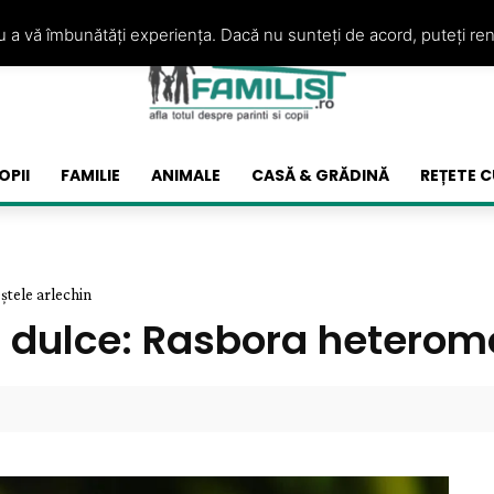
ru a vă îmbunătăți experiența. Dacă nu sunteți de acord, puteți re
OPII
FAMILIE
ANIMALE
CASĂ & GRĂDINĂ
REȚETE C
ștele arlechin
ă dulce: Rasbora heterom