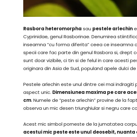
Rasbora heteromorpha
sau
pestele arlechin
e
Cyprinidae, genul Rasborinae. Denumirea stiintifi
inseamna “cu forma diferita” ceea ce inseamna ca
specii care fac parte din genul Rasbora si, drept c
sunt doar vizibile, ci tin si de felul in care acesti
originara din Asia de Sud, populand apele dulci de 
Pestele arlechin este unul dintre cei mai indragiti
aspect unic.
Dimensiunea maxima pe care acest
cm
. Numele de “peste arlechin” provine de la fap
observa un mic desen triunghiular si negru care co
Acest mic simbol porneste de la jumatatea corpul
acestui mic peste este unul deosebit, nuanta 