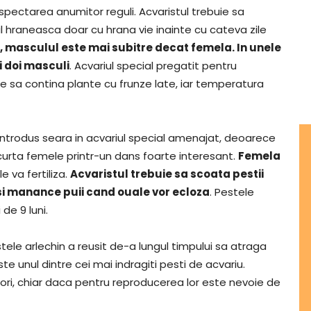
 respectarea anumitor reguli. Acvaristul trebuie sa
l hraneasca doar cu hrana vie inainte cu cateva zile
l, masculul este mai subitre decat femela. In unele
i doi masculi
. Acvariul special pregatit pentru
e sa contina plante cu frunze late, iar temperatura
introdus seara in acvariul special amenajat, deoarece
 curta femele printr-un dans foarte interesant.
Femela
e va fertiliza.
Acvaristul trebuie sa scoata pestii
si manance puii cand ouale vor ecloza
. Pestele
de 9 luni.
ele arlechin a reusit de-a lungul timpului sa atraga
ste unul dintre cei mai indragiti pesti de acvariu.
patori, chiar daca pentru reproducerea lor este nevoie de