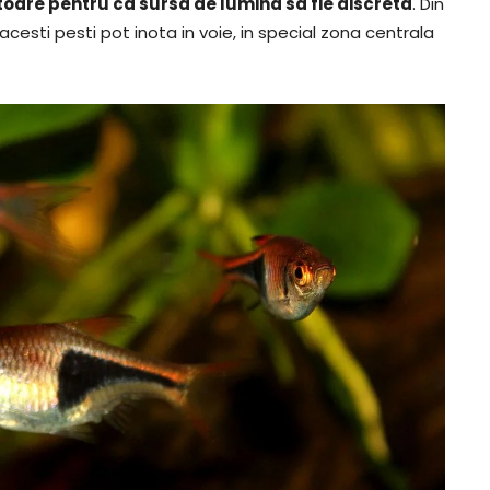
toare pentru ca sursa de lumina sa fie discreta
. Din
acesti pesti pot inota in voie, in special zona centrala