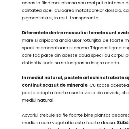
aceasta fiind mai intensa sau mai putin intensa dat
calitatea apei. Culoarea inotatoarelor dorsala, ca
pigmentata si, in rest, transparenta.
Diferentele dintre masculi si femele sunt evid
mare si aripioara anala usor rotunjita. De foarte
specii asemanatoare si anume Trigonostigma espe
care fac parte din aceste doua specii au corpul put
distinctiv tinde sa se lungeasca inspre coada.
In mediul natural, pestele arlechin strabate a
continut scazut de minerale
. Cu toate acestea,
poate adapta foarte usor la viata din acvariu, chi
mediul natural.
Acvariul trebuie sa fie foarte bine plantat deoarec
mediu in care vegetatia este foarte deasa.
Subst