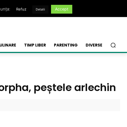
nunța:
Accept
Refuz
Detalii
ULINARE
TIMP LIBER
PARENTING
DIVERSE
orpha, peștele arlechin