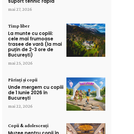
suport tehnic rapid
mai 27, 2026
Timp liber
La munte cu copiii:
cele mai frumoase
trasee de vară (la mai
puțin de 2-3 ore de
București)
mai 25, 2026
Părinți și copii
Unde mergem cu copiii
de 1 Iunie 2026 în
București
mai 22, 2026
Copii & adolescenți
Muzee pentru copii în