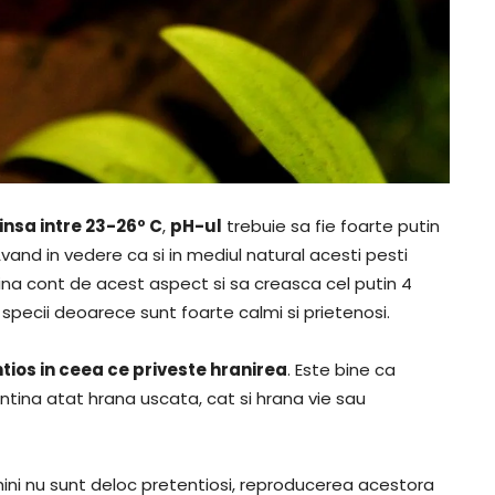
insa intre 23-26º C
,
pH-ul
trebuie sa fie foarte putin
Avand in vedere ca si in mediul natural acesti pesti
 tina cont de acest aspect si sa creasca cel putin 4
te specii deoarece sunt foarte calmi si prietenosi.
tios in ceea ce priveste hranirea
. Este bine ca
ontina atat hrana uscata, cat si hrana vie sau
hini nu sunt deloc pretentiosi, reproducerea acestora