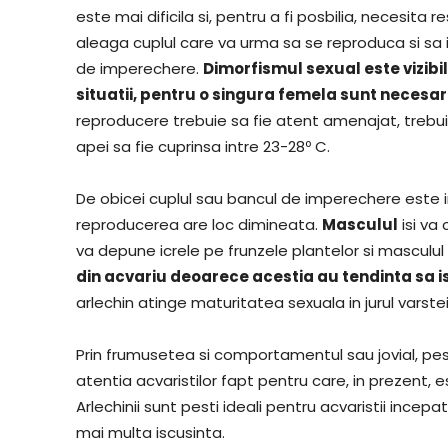
este mai dificila si, pentru a fi posbilia, necesita
aleaga cuplul care va urma sa se reproduca si sa i
de imperechere.
Dimorfismul sexual este vizibi
situatii, pentru o singura femela sunt necesar
reproducere trebuie sa fie atent amenajat, trebui
apei sa fie cuprinsa intre 23-28º C.
De obicei cuplul sau bancul de imperechere este 
reproducerea are loc dimineata.
Masculul
isi va
va depune icrele pe frunzele plantelor si masculul l
din acvariu deoarece acestia au tendinta sa i
arlechin atinge maturitatea sexuala in jurul varstei 
Prin frumusetea si comportamentul sau jovial, pest
atentia acvaristilor fapt pentru care, in prezent, e
Arlechinii sunt pesti ideali pentru acvaristii ince
mai multa iscusinta.