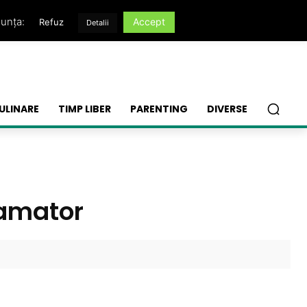
nunța:
Accept
Refuz
Detalii
ULINARE
TIMP LIBER
PARENTING
DIVERSE
lamator