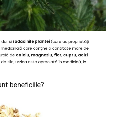
 dar și
rădăcinile plantei
(care au proprietăți
ă medicinală care conține o cantitate mare de
turală de
calciu, magneziu, fier, cupru, acizi
i de zile, urzica este apreciată în medicină, în
nt beneficiile?