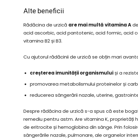
Alte beneficii
Rădăcina de urzică
are mai multă
vitamina A
de
acid ascorbic, acid pantotenic, acid formic, acid ca
vitamina B2 și B3.
Cu ajutorul rădăcinii de urzică se obțin mari avanta
creșterea imunității organismului
și a rezist
promovarea metabolismului proteinelor și carbo
reducerea sângerării nazale, uterine, gastrointe
Despre rădăcina de urzică s-a spus că este bogat
remediu pentru astm. Are vitamina K, proprietăți 
de eritrocite și hemoglobina din sânge. Prin folosi
sângerările nazale, pulmonare, ale organelor inter