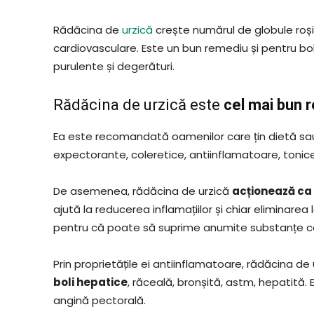
Rădăcina de
urzică
crește numărul de globule roșii
cardiovasculare. Este un bun remediu și pentru boli
purulente și degerături.
Rădăcina de urzică este
cel mai bun r
Ea este recomandată oamenilor care țin dietă sau 
expectorante, coleretice, antiinflamatoare, tonice
De asemenea, rădăcina de urzică
acționează ca 
ajută la reducerea inflamațiilor și chiar eliminare
pentru că poate să suprime anumite substanțe ca
Prin proprietățile ei antiinflamatoare, rădăcina d
boli hepatice
, răceală, bronșită, astm, hepatită.
angină pectorală.