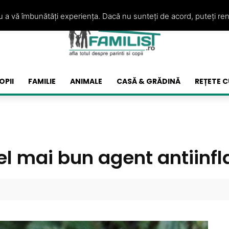
ru a vă îmbunătăți experiența. Dacă nu sunteți de acord, puteți re
OPII
FAMILIE
ANIMALE
CASĂ & GRĂDINĂ
REȚETE C
el mai bun agent antiinf