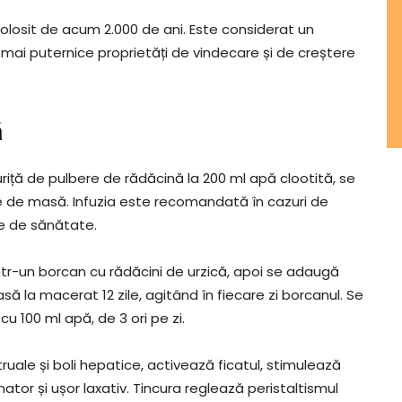
folosit de acum 2.000 de ani. Este considerat un
mai puternice proprietăți de vindecare și de creștere
ă
uriță de pulbere de rădăcină la 200 ml apă clootită, se
nte de masă. Infuzia este recomandată în cazuri de
me de sănătate.
ntr-un borcan cu rădăcini de urzică, apoi se adaugă
ă la macerat 12 zile, agitând în fiecare zi borcanul. Se
u 100 ml apă, de 3 ori pe zi.
ruale și boli hepatice, activează ficatul, stimulează
tor și ușor laxativ. Tincura reglează peristaltismul