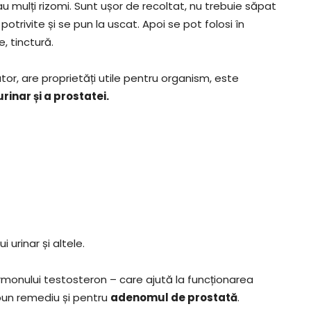
 au mulți rizomi. Sunt ușor de recoltat, nu trebuie săpat
 potrivite și se pun la uscat. Apoi se pot folosi în
e, tinctură.
or, are proprietăți utile pentru organism, este
inar și a prostatei.
i urinar și altele.
onului testosteron – care ajută la funcționarea
bun remediu și pentru
adenomul de prostată
.