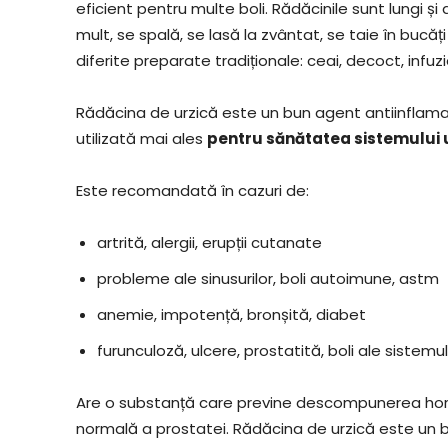
eficient pentru multe boli. Rădăcinile sunt lungi și
mult, se spală, se lasă la zvântat, se taie în bucăți
diferite preparate tradiționale: ceai, decoct, infuzi
Rădăcina de urzică este un bun agent antiinflamat
utilizată mai ales
pentru sănătatea sistemului ur
Este recomandată în cazuri de:
artrită, alergii, erupții cutanate
probleme ale sinusurilor, boli autoimune, astm
anemie, impotență, bronșită, diabet
furunculoză, ulcere, prostatită, boli ale sistemulu
Are o substanță care previne descompunerea horm
normală a prostatei. Rădăcina de urzică este un 