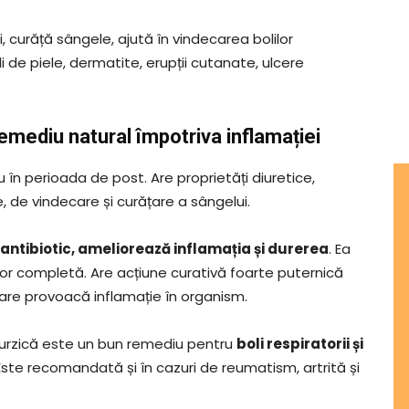
, curăță sângele, ajută în vindecarea bolilor
 de piele, dermatite, erupții cutanate, ulcere
emediu natural împotriva inflamației
în perioada de post. Are proprietăți diuretice,
, de vindecare și curățare a sângelui.
antibiotic, ameliorează inflamația și durerea
. Ea
a lor completă. Are acțiune curativă foarte puternică
re provoacă inflamație în organism.
e urzică este un bun remediu pentru
boli respiratorii și
 Este recomandată și în cazuri de reumatism, artrită și