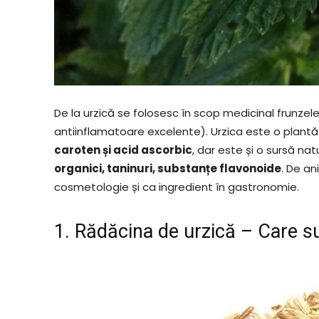
De la urzică se folosesc în scop medicinal frunzele
antiinflamatoare excelente). Urzica este o plant
caroten și acid ascorbic
, dar este și o sursă na
organici, taninuri, substanțe flavonoide
. De an
cosmetologie și ca ingredient în gastronomie.
1. Rădăcina de urzică – Care su