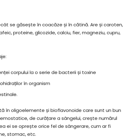
cât se găsește în coacăze și în cătină. Are și caroten,
feic, proteine, glicozide, calciu, fier, magneziu, cupru,
je:
enței corpului la o serie de bacterii și toxine
hidraților în organism
stinale.
ă în oligoelemente și bioflavonoide care sunt un bun
hemostatice, de curățare a sângelui, crește numărul
rea ei se oprește orice fel de sângerare, cum ar fi
ne, stomac, etc.