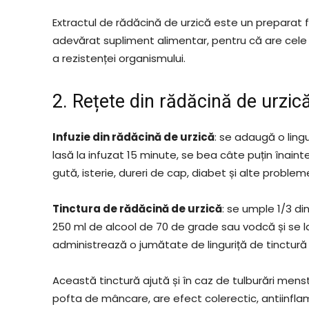
Extractul de rădăcină de urzică este un preparat 
adevărat supliment alimentar, pentru că are cele 
a rezistenței organismului.
2. Rețete din rădăcină de urzic
Infuzie din rădăcină de urzică
: se adaugă o ling
lasă la infuzat 15 minute, se bea câte puțin înai
gută, isterie, dureri de cap, diabet și alte proble
Tinctura de rădăcină de urzică
: se umple 1/3 di
250 ml de alcool de 70 de grade sau vodcă și se las
administrează o jumătate de linguriță de tinctură c
Această tinctură ajută și în caz de tulburări menst
pofta de mâncare, are efect colerectic, antiinflama