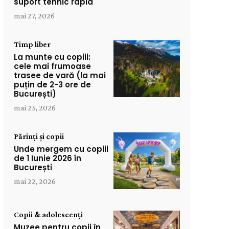
suport tehnic rapid
mai 27, 2026
Timp liber
La munte cu copiii:
cele mai frumoase
trasee de vară (la mai
puțin de 2-3 ore de
București)
mai 25, 2026
Părinți și copii
Unde mergem cu copiii
de 1 Iunie 2026 în
București
mai 22, 2026
Copii & adolescenți
Muzee pentru copii în