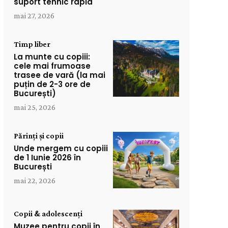
suport tehnic rapid
mai 27, 2026
Timp liber
La munte cu copiii:
cele mai frumoase
trasee de vară (la mai
puțin de 2-3 ore de
București)
mai 25, 2026
Părinți și copii
Unde mergem cu copiii
de 1 Iunie 2026 în
București
mai 22, 2026
Copii & adolescenți
Muzee pentru copii în