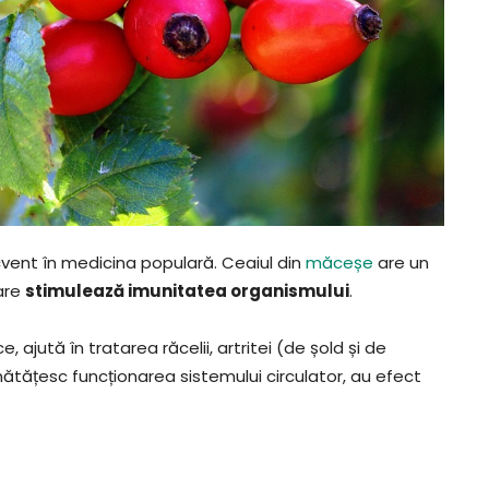
cvent în medicina populară. Ceaiul din
măceșe
are un
care
stimulează imunitatea organismului
.
, ajută în tratarea răcelii, artritei (de șold și de
ătățesc funcționarea sistemului circulator, au efect