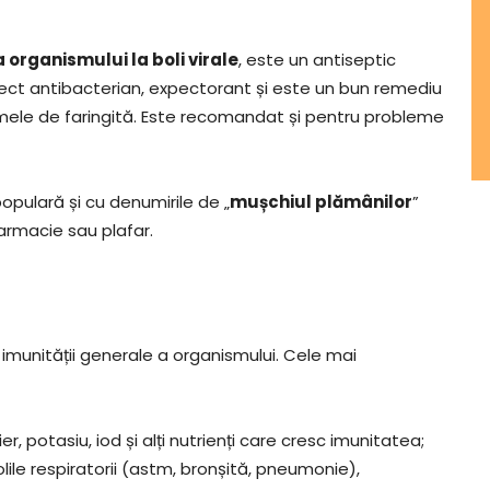
a organismului la boli virale
, este un antiseptic
e efect antibacterian, expectorant și este un bun remediu
ptomele de faringită. Este recomandat și pentru probleme
pulară și cu denumirile de „
mușchiul plămânilor
”
armacie sau plafar.
imunității generale a organismului. Cele mai
ier, potasiu, iod și alți nutrienți care cresc imunitatea;
ile respiratorii (astm, bronșită, pneumonie),