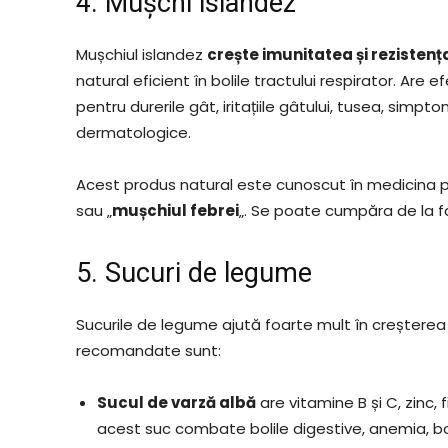
4. Mușchi islandez
Mușchiul islandez
crește imunitatea și rezistenț
natural eficient în bolile tractului respirator. Ar
pentru durerile gât, iritațiile gâtului, tusea, sim
dermatologice.
Acest produs natural este cunoscut în medicina po
sau „
mușchiul febrei
„. Se poate cumpăra de la f
5. Sucuri de legume
Sucurile de legume ajută foarte mult în creșterea 
recomandate sunt:
Sucul de varză albă
are vitamine B și C, zinc, f
acest suc combate bolile digestive, anemia, bol