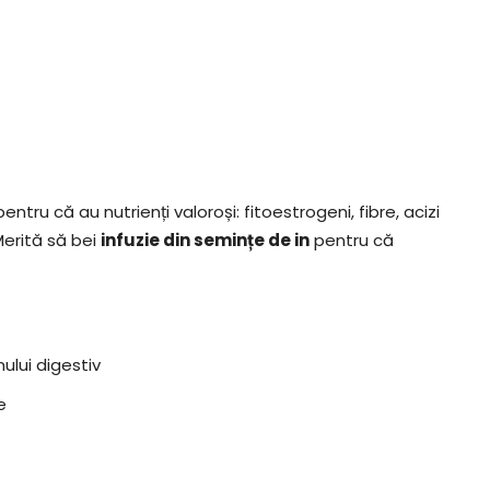
tru că au nutrienți valoroși: fitoestrogeni, fibre, acizi
Merită să bei
infuzie din semințe de in
pentru că
ului digestiv
e