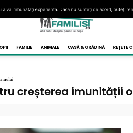
ru a vă îmbunătăți experiența. Dacă nu sunteți de acord, puteți re
OPII
FAMILIE
ANIMALE
CASĂ & GRĂDINĂ
REȚETE C
ismului
tru creșterea imunității 