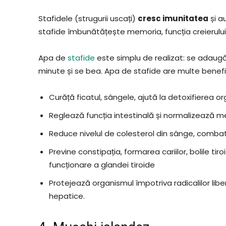
Stafidele (strugurii uscați)
cresc imunitatea
și au
stafide îmbunătățește memoria, funcția creierului 
Apa de
stafide
este simplu de realizat: se adaugă 
minute și se bea. Apa de stafide are multe benefi
Curăță ficatul, sângele, ajută la detoxifierea o
Reglează funcția intestinală și normalizează 
Reduce nivelul de colesterol din sânge, combat
Previne constipația, formarea cariilor, bolile tir
funcționare a glandei tiroide
Protejează organismul împotriva radicalilor liber
hepatice.