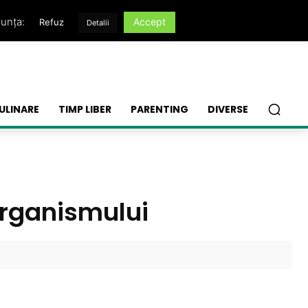
nunța:
Accept
Refuz
Detalii
ULINARE
TIMP LIBER
PARENTING
DIVERSE
organismului