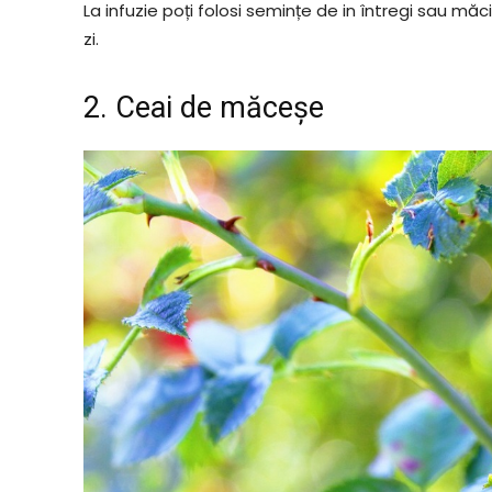
La infuzie poți folosi semințe de in întregi sau măc
zi.
2. Ceai de măceșe