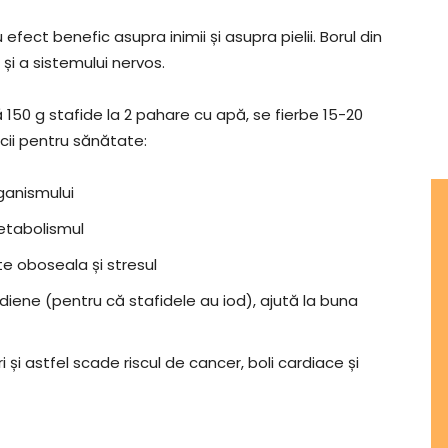
 efect benefic asupra inimii și asupra pielii. Borul din
și a sistemului nervos.
150 g stafide la 2 pahare cu apă, se fierbe 15-20
cii pentru sănătate:
rganismului
metabolismul
e oboseala și stresul
oidiene (pentru că stafidele au iod), ajută la buna
i și astfel scade riscul de cancer, boli cardiace și