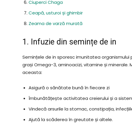
Ciuperci Chaga
Ceapă, usturoi și ghimbir
Zeama de varză murată
1. Infuzie din semințe de in
Semințele de in sporesc imunitatea organismului pen
grași Omega-3, aminoacizi, vitamine și minerale. 
aceasta:
Asigură o sănătate bună în fiecare zi
Îmbunătățește activitatea creierului și a sistem
Vindecă arsurile la stomac, constipația, infecțiil
Ajută la scăderea în greutate și altele.