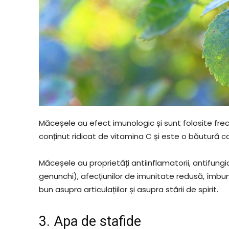
Măceșele au efect imunologic și sunt folosite fre
conținut ridicat de vitamina C și este o băutură 
Măceșele au proprietăți antiinflamatorii, antifungice
genunchi), afecțiunilor de imunitate redusă, îmbun
bun asupra articulațiilor și asupra stării de spirit.
3. Apa de stafide