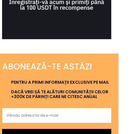
ABONEAZĂ-TE ASTĂZI
PENTRU A PRIMI INFORMAȚII EXCLUSIVE PE MAIL
DACĂ VREI SĂ TE ALĂTURI COMUNITĂȚII CELOR
+300K DE PĂRINȚI CARE NE CITESC ANUAL