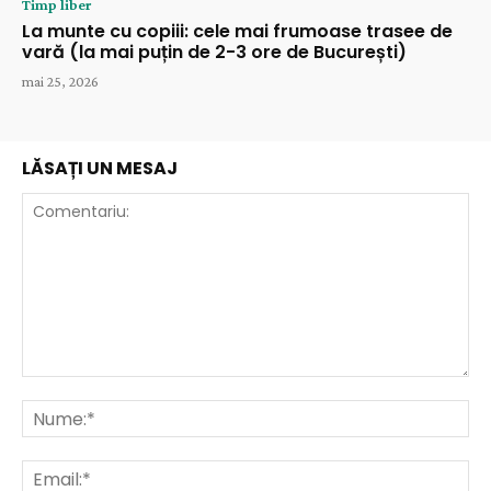
Timp liber
La munte cu copiii: cele mai frumoase trasee de
vară (la mai puțin de 2-3 ore de București)
mai 25, 2026
LĂSAȚI UN MESAJ
Comentariu:
Nu
Ema