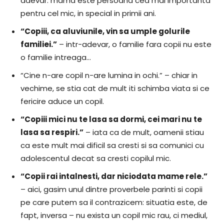
adevar: mama este persoana cea mai importanta
pentru cel mic, in special in primii ani.
“Copiii, ca aluviunile, vin sa umple golurile
familiei.”
– intr-adevar, o familie fara copii nu este
o familie intreaga…
“Cine n-are copil n-are lumina in ochi.” – chiar in
vechime, se stia cat de mult iti schimba viata si ce
fericire aduce un copil.
“Copiii mici nu te lasa sa dormi, cei mari nu te
lasa sa respiri.”
– iata ca de mult, oamenii stiau
ca este mult mai dificil sa cresti si sa comunici cu
adolescentul decat sa cresti copilul mic.
“Copii rai intalnesti, dar niciodata mame rele.”
– aici, gasim unul dintre proverbele parinti si copii
pe care putem sa il contrazicem: situatia este, de
fapt, inversa – nu exista un copil mic rau, ci mediul,