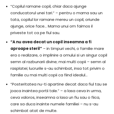
“Copilul ramane copil, chiar daca ajunge
conducatorul unei tari.” – pentru o mama sau un
tata, copilul lor ramane mereu un copil, oriunde
ajunge, orice face… Mama unui om faimos il
priveste tot ca pe fiul sau.
“A nu avea decat un copil inseamna a fi
aproape steril”
– in timpuri vechi, o familie mare
era o realizare, o implinire a omului si un singur copil
semn al razbunarii divine; mai multi copii – semn al
rasplatei; lucrurile s-au schimbat, insa tot privim o
familie cu mai multi copii ca fiind idealul…
“Posteritatea nu-ti apartine decat daca fiul tau se
joaca inaintea portii tale.” – a lasa ceva in urma,
ceva valoros, inseamna a lasa un fiu sau o fiica,
care sa duca inainte numele familiei – nu s-au
schimbat atat de multe.