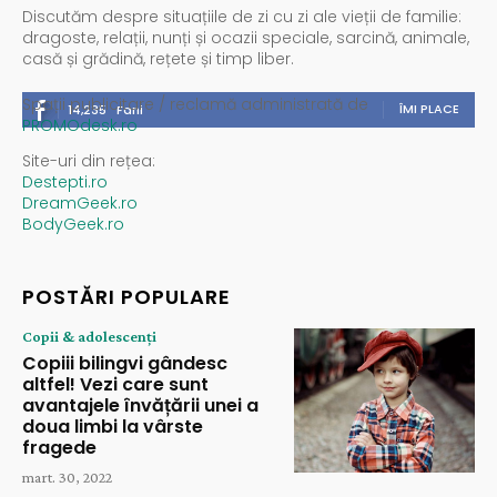
Discutăm despre situațiile de zi cu zi ale vieții de familie:
dragoste, relații, nunți și ocazii speciale, sarcină, animale,
casă și grădină, rețete și timp liber.
Spații publicitare / reclamă administrată de
ÎMI PLACE
14,235
Fani
PROMOdesk.ro
Site-uri din rețea:
Destepti.ro
DreamGeek.ro
BodyGeek.ro
POSTĂRI POPULARE
Copii & adolescenți
Copiii bilingvi gândesc
altfel! Vezi care sunt
avantajele învățării unei a
doua limbi la vârste
fragede
mart. 30, 2022