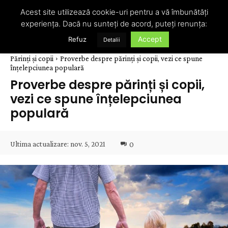
Acest site utilizează cookie-uri pentru a vă îmbunătăți
experiența. Dacă nu sunteți de acord, puteți renunța:
Accept
Refuz
Detalii
Părinți și copii
Proverbe despre părinți și copii, vezi ce spune
înțelepciunea populară
Proverbe despre părinți și copii,
vezi ce spune înțelepciunea
populară
Ultima actualizare:
nov. 5, 2021
0