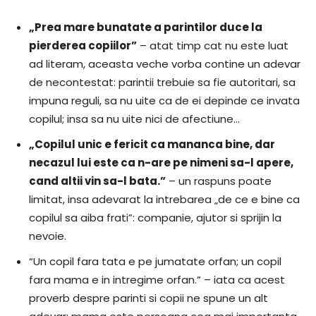
„Prea mare bunatate a parintilor duce la
pierderea copiilor”
– atat timp cat nu este luat
ad literam, aceasta veche vorba contine un adevar
de necontestat: parintii trebuie sa fie autoritari, sa
impuna reguli, sa nu uite ca de ei depinde ce invata
copilul; insa sa nu uite nici de afectiune…
„Copilul unic e fericit ca mananca bine, dar
necazul lui este ca n-are pe nimeni sa-l apere,
cand altii vin sa-l bata.”
– un raspuns poate
limitat, insa adevarat la intrebarea „de ce e bine ca
copilul sa aiba frati”: companie, ajutor si sprijin la
nevoie.
“Un copil fara tata e pe jumatate orfan; un copil
fara mama e in intregime orfan.” – iata ca acest
proverb despre parinti si copii ne spune un alt