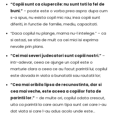
“Copiii sunt ca ciupercile: nu sunt toti la fel de
buni.”
– poate este o vorba prea aspra: dupa cum
s-a spus, nu exista copil mic rau; insa copiii sunt
diferiti, in functie de familie, mediu, capacitati.
“Daca copilul nu plange, mama nu-l intelege.” – ca
si astazi, se stia de mult ca cei mici isi exprima
nevoile prin plans.
“Cei mai severi judecatori sunt copiii nostri.”
–
intr-adevar, ceea ce ajunge un copil este o
marturie clara a ceea ce au facut parintii lui; copilul
este dovada in viata a bunatatii sau rautatii lor;
“Cea mai oribila lipsa de recunostinta, dar si
cea mai veche, este aceea a copiilor fata de
parintii lor.”
– de multe ori, copilul odata crescut,
uita ca parintii la care acum tipa sunt cei care i-au
dat viata si care l-au adus acolo unde este…