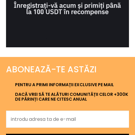
ABONEAZĂ-TE ASTĂZI
PENTRU A PRIMI INFORMAȚII EXCLUSIVE PE MAIL
DACĂ VREI SĂ TE ALĂTURI COMUNITĂȚII CELOR +300K
DE PĂRINȚI CARE NE CITESC ANUAL