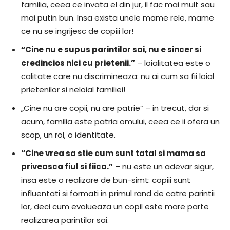
familia, ceea ce invata el din jur, il fac mai mult sau
mai putin bun. Insa exista unele mame rele, mame
ce nu se ingrijesc de copiii lor!
“Cine nu e supus parintilor sai, nu e sincer si
credincios nici cu prietenii.”
– loialitatea este o
calitate care nu discrimineaza: nu ai cum sa fii loial
prietenilor si neloial familiei!
„Cine nu are copii, nu are patrie” – in trecut, dar si
acum, familia este patria omului, ceea ce ii ofera un
scop, un rol, o identitate.
“Cine vrea sa stie cum sunt tatal si mama sa
priveasca fiul si fiica.”
– nu este un adevar sigur,
insa este o realizare de bun-simt: copiii sunt
influentati si formati in primul rand de catre parintii
lor, deci cum evolueaza un copil este mare parte
realizarea parintilor sai.