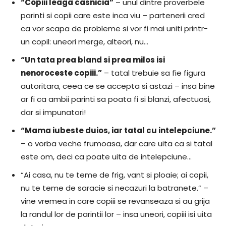
“Copiii leaga casnicia”
– unul dintre proverbele
parinti si copii care este inca viu – partenerii cred
ca vor scapa de probleme si vor fi mai uniti printr-
un copil: uneori merge, alteori, nu…
“Un tata prea bland si prea milos isi
nenoroceste copiii.”
– tatal trebuie sa fie figura
autoritara, ceea ce se accepta si astazi – insa bine
ar fi ca ambii parinti sa poata fi si blanzi, afectuosi,
dar si impunatori!
“Mama iubeste duios, iar tatal cu intelepciune.”
– o vorba veche frumoasa, dar care uita ca si tatal
este om, deci ca poate uita de intelepciune…
“Ai casa, nu te teme de frig, vant si ploaie; ai copii,
nu te teme de saracie si necazuri la batranete.” –
vine vremea in care copiii se revanseaza si au grija
la randul lor de parintii lor – insa uneori, copiii isi uita