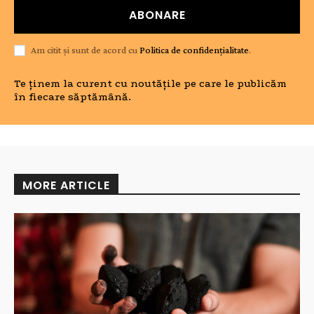
ABONARE
Am citit și sunt de acord cu
Politica de confidențialitate
.
Te ținem la curent cu noutățile pe care le publicăm
în fiecare săptămână.
MORE ARTICLE