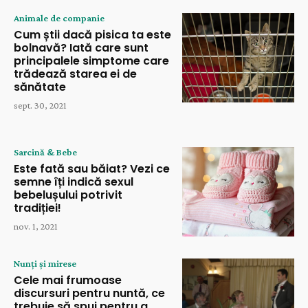
Animale de companie
Cum știi dacă pisica ta este
bolnavă? Iată care sunt
principalele simptome care
trădează starea ei de
sănătate
sept. 30, 2021
Sarcină & Bebe
Este fată sau băiat? Vezi ce
semne îți indică sexul
bebelușului potrivit
tradiției!
nov. 1, 2021
Nunți și mirese
Cele mai frumoase
discursuri pentru nuntă, ce
trebuie să spui pentru a