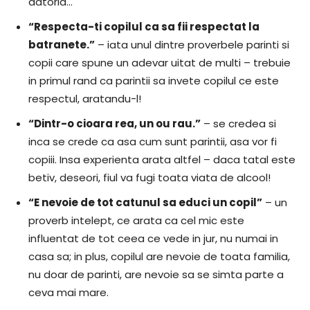
datoria…
“Respecta-ti copilul ca sa fii respectat la
batranete.”
– iata unul dintre proverbele parinti si
copii care spune un adevar uitat de multi – trebuie
in primul rand ca parintii sa invete copilul ce este
respectul, aratandu-l!
“Dintr-o cioara rea, un ou rau.”
– se credea si
inca se crede ca asa cum sunt parintii, asa vor fi
copiii. Insa experienta arata altfel – daca tatal este
betiv, deseori, fiul va fugi toata viata de alcool!
“E nevoie de tot catunul sa educi un copil”
– un
proverb intelept, ce arata ca cel mic este
influentat de tot ceea ce vede in jur, nu numai in
casa sa; in plus, copilul are nevoie de toata familia,
nu doar de parinti, are nevoie sa se simta parte a
ceva mai mare.