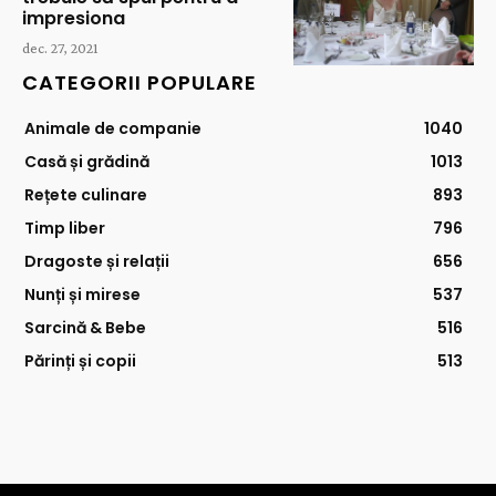
impresiona
dec. 27, 2021
CATEGORII POPULARE
Animale de companie
1040
Casă și grădină
1013
Rețete culinare
893
Timp liber
796
Dragoste și relații
656
Nunți și mirese
537
Sarcină & Bebe
516
Părinți și copii
513