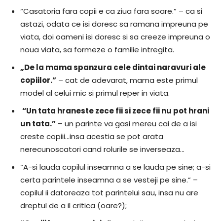
“Casatoria fara copii e ca ziua fara soare.” – ca si
astazi, odata ce isi doresc sa ramana impreuna pe
viata, doi oameni isi doresc si sa creeze impreuna o
noua viata, sa formeze o familie intregita.
„De la mama spanzura cele dintai naravuri ale
copiilor.”
– cat de adevarat, mama este primul
model al celui mic si primul reper in viata.
“Un tata hraneste zece fii si zece fii nu pot hrani
un tata.”
– un parinte va gasi mereu cai de a isi
creste copiii…insa acestia se pot arata
nerecunoscatori cand rolurile se inverseaza…
“A-si lauda copilul inseamna a se lauda pe sine; a-si
certa parintele inseamna a se vesteji pe sine.” –
copilul ii datoreaza tot parintelui sau, insa nu are
dreptul de a il critica (oare?);