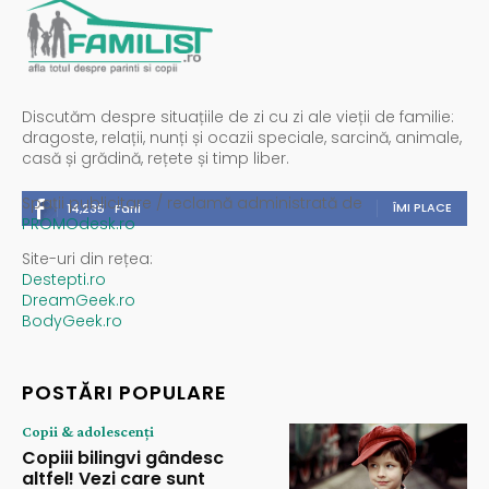
Discutăm despre situațiile de zi cu zi ale vieții de familie:
dragoste, relații, nunți și ocazii speciale, sarcină, animale,
casă și grădină, rețete și timp liber.
Spații publicitare / reclamă administrată de
ÎMI PLACE
14,235
Fani
PROMOdesk.ro
Site-uri din rețea:
Destepti.ro
DreamGeek.ro
BodyGeek.ro
POSTĂRI POPULARE
Copii & adolescenți
Copiii bilingvi gândesc
altfel! Vezi care sunt