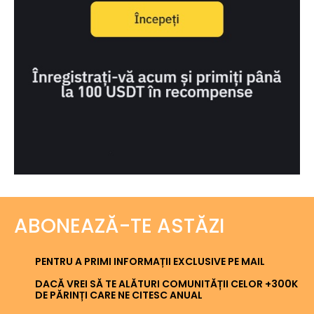
ABONEAZĂ-TE ASTĂZI
PENTRU A PRIMI INFORMAȚII EXCLUSIVE PE MAIL
DACĂ VREI SĂ TE ALĂTURI COMUNITĂȚII CELOR +300K
DE PĂRINȚI CARE NE CITESC ANUAL