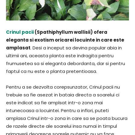
Crinul pacii
(Spathiphyllum wallisii) ofera
eleganta si exotism oricarei locuinte in care este
amplasat
. Desi a inceput sa devina popular abia in
ultimii ani, aceasta planta este indragita pentru
frumusetea sa si eleganta debordanta, dar si pentru
faptul ca nu este o planta pretentioasa.
Pentru a se dezvolta corepsunzator, Crinul pacii nu
trebuie sa fie asezat in bataia directa a soarelui ci
este indicat sa fie amplsat intr-o zona mai
intunecoasa a locuintei. Pentru a inflori, puteti
amplasa Crinul intr-o zona in care sa se poata bucura
de razele directe ale soarelui insa numai in timpul
primaverii deoarece soarele puternic nu va face