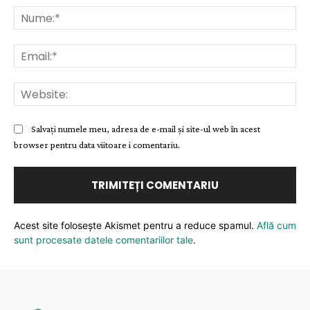
Nu
Ema
Web
Salvați numele meu, adresa de e-mail și site-ul web în acest
browser pentru data viitoare i comentariu.
Acest site folosește Akismet pentru a reduce spamul.
Află cum
sunt procesate datele comentariilor tale
.