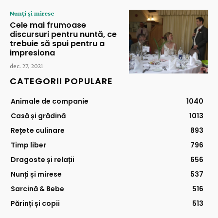
Nunți și mirese
Cele mai frumoase
discursuri pentru nuntă, ce
trebuie să spui pentru a
impresiona
dec. 27, 2021
CATEGORII POPULARE
Animale de companie
1040
Casă și grădină
1013
Rețete culinare
893
Timp liber
796
Dragoste și relații
656
Nunți și mirese
537
Sarcină & Bebe
516
Părinți și copii
513