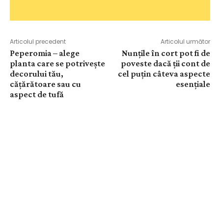
Articolul precedent
Articolul următor
Peperomia – alege
Nunțile în cort pot fi de
planta care se potrivește
poveste dacă ții cont de
decorului tău,
cel puțin câteva aspecte
cățărătoare sau cu
esențiale
aspect de tufă