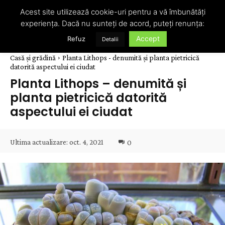
Acest site utilizează cookie-uri pentru a vă îmbunătăți
experiența. Dacă nu sunteți de acord, puteți renunța:
Accept
Refuz
Detalii
Casă și grădină
Planta Lithops - denumită și planta pietricică
datorită aspectului ei ciudat
Planta Lithops – denumită și
planta pietricică datorită
aspectului ei ciudat
Ultima actualizare:
oct. 4, 2021
0