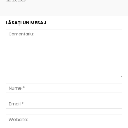
mai 25, 2026
LĂSAȚI UN MESAJ
Comentariu:
Nu
Ema
Web