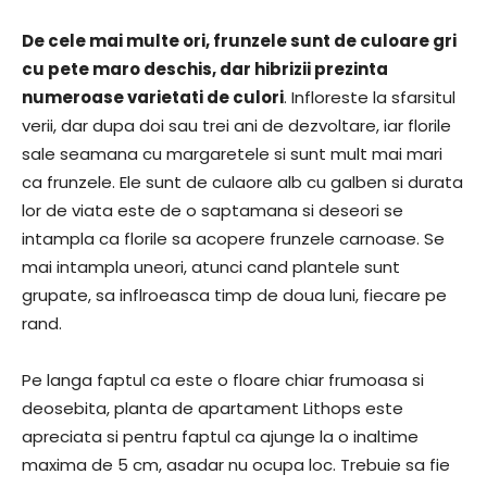
De cele mai multe ori, frunzele sunt de culoare gri
cu pete maro deschis, dar hibrizii prezinta
numeroase varietati de culori
. Infloreste la sfarsitul
verii, dar dupa doi sau trei ani de dezvoltare, iar florile
sale seamana cu margaretele si sunt mult mai mari
ca frunzele. Ele sunt de culaore alb cu galben si durata
lor de viata este de o saptamana si deseori se
intampla ca florile sa acopere frunzele carnoase. Se
mai intampla uneori, atunci cand plantele sunt
grupate, sa inflroeasca timp de doua luni, fiecare pe
rand.
Pe langa faptul ca este o floare chiar frumoasa si
deosebita, planta de apartament Lithops este
apreciata si pentru faptul ca ajunge la o inaltime
maxima de 5 cm, asadar nu ocupa loc. Trebuie sa fie