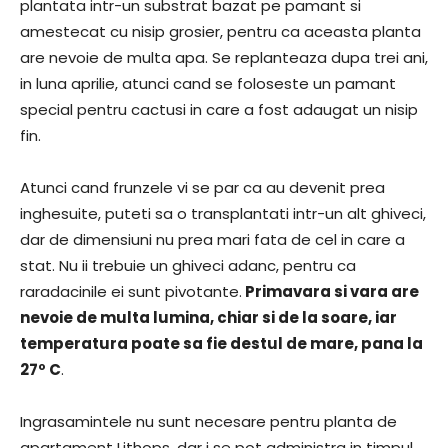
plantata intr-un substrat bazat pe pamant si
amestecat cu nisip grosier, pentru ca aceasta planta
are nevoie de multa apa. Se replanteaza dupa trei ani,
in luna aprilie, atunci cand se foloseste un pamant
special pentru cactusi in care a fost adaugat un nisip
fin.
Atunci cand frunzele vi se par ca au devenit prea
inghesuite, puteti sa o transplantati intr-un alt ghiveci,
dar de dimensiuni nu prea mari fata de cel in care a
stat. Nu ii trebuie un ghiveci adanc, pentru ca
raradacinile ei sunt pivotante.
Primavara si vara are
nevoie de multa lumina, chiar si de la soare, iar
temperatura poate sa fie destul de mare, pana la
27º C
.
Ingrasamintele nu sunt necesare pentru planta de
apartament Lithops, dar i se pot administra in timpul