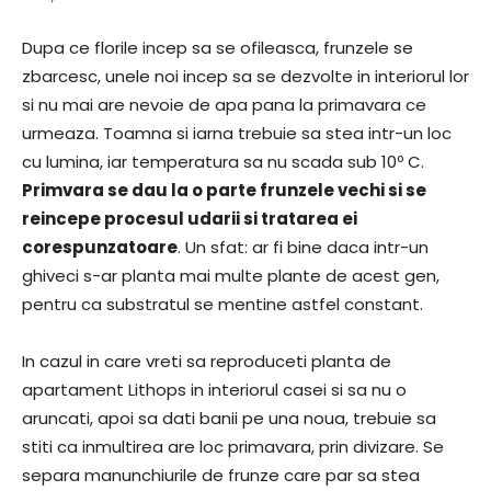
Dupa ce florile incep sa se ofileasca, frunzele se
zbarcesc, unele noi incep sa se dezvolte in interiorul lor
si nu mai are nevoie de apa pana la primavara ce
urmeaza. Toamna si iarna trebuie sa stea intr-un loc
cu lumina, iar temperatura sa nu scada sub 10º C.
Primvara se dau la o parte frunzele vechi si se
reincepe procesul udarii si tratarea ei
corespunzatoare
. Un sfat: ar fi bine daca intr-un
ghiveci s-ar planta mai multe plante de acest gen,
pentru ca substratul se mentine astfel constant.
In cazul in care vreti sa reproduceti planta de
apartament Lithops in interiorul casei si sa nu o
aruncati, apoi sa dati banii pe una noua, trebuie sa
stiti ca inmultirea are loc primavara, prin divizare. Se
separa manunchiurile de frunze care par sa stea