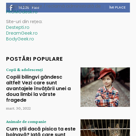
Spații publicitare / reclamă administrată de
ÎMI PLACE
14,235
Fani
PROMOdesk.ro
Site-uri din rețea:
Destepti.ro
DreamGeek.ro
BodyGeek.ro
POSTĂRI POPULARE
Copii & adolescenți
Copiii bilingvi gândesc
altfel! Vezi care sunt
avantajele învățării unei a
doua limbi la vârste
fragede
mart. 30, 2022
Animale de companie
Cum știi dacă pisica ta este
bolnavă? Iată care sunt