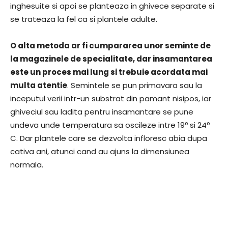
inghesuite si apoi se planteaza in ghivece separate si
se trateaza la fel ca si plantele adulte.
O alta metoda ar fi cumpararea unor seminte de
la magazinele de specialitate, dar insamantarea
este un proces mai lung si trebuie acordata mai
multa atentie
. Semintele se pun primavara sau la
inceputul verii intr-un substrat din pamant nisipos, iar
ghiveciul sau ladita pentru insamantare se pune
undeva unde temperatura sa oscileze intre 19º si 24º
C. Dar plantele care se dezvolta infloresc abia dupa
cativa ani, atunci cand au ajuns la dimensiunea
normala.