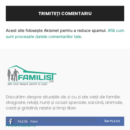
Acest site folosește Akismet pentru a reduce spamul.
Află cum
sunt procesate datele comentariilor tale
.
Discutăm despre situațiile de zi cu zi ale vieții de familie:
dragoste, relații, nunți și ocazii speciale, sarcină, animale,
casă și grădină, rețete și timp liber.
Spații publicitare / reclamă administrată de
ÎMI PLACE
14,235
Fani
PROMOdesk.ro