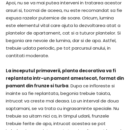
Apoi, nu se va mai putea interveni in tratarea acestor
arsuri si, tocmai de aceea, nu este recomandat sa fie
expusa razelor puternice de soare. Oricum, lumina
este elementul vital care ajuta la dezvoltarea atat a
plantelor de apartament, cat si a tuturor plantelor. Si
begonia are nevoie de lumina, dar si de apa. Astfel,
trebuie udata periodic, pe tot parcursul anului, in
cantitati moderate.
La inceputul primaverii, planta decorativa va fi
replantata intr-un pamant amestecat, format din
pamant din frunze si turba
. Dupa ce infloreste si
inainte sa fie replantata, begonia trebuie taiata,
intrucat va creste mai deasa. La un interval de doua
saptamani, se va trata cu ingrasaminte speciale. Nu
trebuie sa uitam nici ca, in timpul udarii, frunzele
trebuie ferite de apa, intrucat acestea se pot