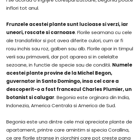
inflori tot anul.
Frunzele acestei plante sunt lucioase si verzi, iar
uneori, roscate si carnoase
. Florile seamana cu cele
ale trandafirilor si pot avea diferite culori, cum ar fi
rosu inchis sau roz, galben sau alb. Florile apar in timpul
verii sau primaverii, dar pot aparea si in celelalte
sezoane, in functie de specie sau de conditii.
Numele
acestei plante provine de la Michel Begon,
guvernator in Santo Domingo, insa cel care a
descoperit-o a fost francezul Charles Plumier, un
botanist si calugar
. Begonia este orginara din India,
Indonezia, America Centrala si America de Sud.
Begonia este una dintre cele mai apreciate plante de
apartament, printre care amintim si specia Corallina,
ce are florile stranse in ciorchini care pot creste pana