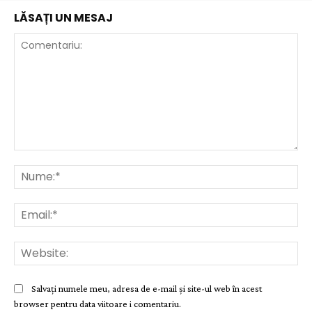
LĂSAȚI UN MESAJ
Comentariu:
Nu
Ema
Web
Salvați numele meu, adresa de e-mail și site-ul web în acest
browser pentru data viitoare i comentariu.