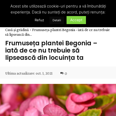
Acest site utilizează cookie-uri pentru a vă îmbunătăți
experiența. Dacă nu sunteți de acord, puteți renunța:
Accept
Refuz
Detalii
Casă și grădină
Frumuseța plantei Begonia - iată de ce nu trebuie
să lipsească din...
Frumuseța plantei Begonia –
iată de ce nu trebuie să
lipsească din locuința ta
Ultima actualizare:
oct. 1, 2021
0