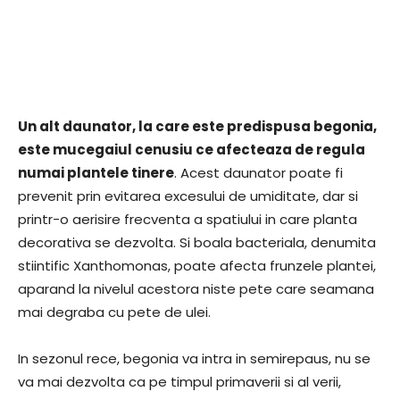
Un alt daunator, la care este predispusa begonia,
este mucegaiul cenusiu ce afecteaza de regula
numai plantele tinere
. Acest daunator poate fi
prevenit prin evitarea excesului de umiditate, dar si
printr-o aerisire frecventa a spatiului in care planta
decorativa se dezvolta. Si boala bacteriala, denumita
stiintific Xanthomonas, poate afecta frunzele plantei,
aparand la nivelul acestora niste pete care seamana
mai degraba cu pete de ulei.
In sezonul rece, begonia va intra in semirepaus, nu se
va mai dezvolta ca pe timpul primaverii si al verii,