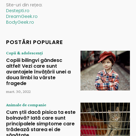
Site-uri din rețea:
Destepti.ro
DreamGeek.ro
BodyGeek.ro
POSTĂRI POPULARE
Copii & adolescenți
Copiii bilingvi gândesc
altfel! Vezi care sunt
avantajele învățării unei a
doua limbi la vârste
fragede
mart. 30, 2022
Animale de companie
Cum știi dacă pisica ta este
bolnavă? Iată care sunt
principalele simptome care
trădează starea ei de
sănătate