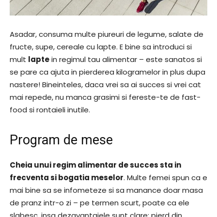
Asadar, consuma multe piureuri de legume, salate de
fructe, supe, cereale cu lapte. E bine sa introduci si
mult
lapte
in regimul tau alimentar – este sanatos si
se pare ca ajuta in pierderea kilogramelor in plus dupa
nastere! Bineinteles, daca vrei sa ai succes si vrei cat
mai repede, nu manca grasimi si fereste-te de fast-
food si rontaieli inutile.
Program de mese
Cheia unui regim alimentar de succes sta in
frecventa si bogatia meselor
. Multe femei spun ca e
mai bine sa se infometeze si sa manance doar masa
de pranz intr-o zi – pe termen scurt, poate ca ele
slabesc, insa dezavantajele sunt clare: pierd din