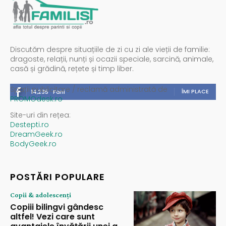
Discutăm despre situațiile de zi cu zi ale vieții de familie:
dragoste, relații, nunți și ocazii speciale, sarcină, animale,
casă și grădină, rețete și timp liber.
Spații publicitare / reclamă administrată de
ÎMI PLACE
14,235
Fani
PROMOdesk.ro
Site-uri din rețea:
Destepti.ro
DreamGeek.ro
BodyGeek.ro
POSTĂRI POPULARE
Copii & adolescenți
Copiii bilingvi gândesc
altfel! Vezi care sunt