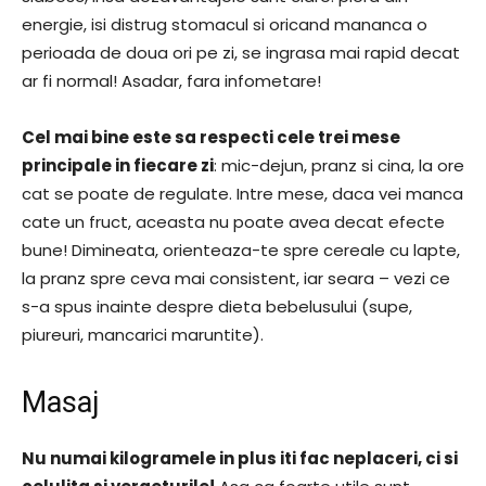
energie, isi distrug stomacul si oricand mananca o
perioada de doua ori pe zi, se ingrasa mai rapid decat
ar fi normal! Asadar, fara infometare!
Cel mai bine este sa respecti cele trei mese
principale in fiecare zi
: mic-dejun, pranz si cina, la ore
cat se poate de regulate. Intre mese, daca vei manca
cate un fruct, aceasta nu poate avea decat efecte
bune! Dimineata, orienteaza-te spre cereale cu lapte,
la pranz spre ceva mai consistent, iar seara – vezi ce
s-a spus inainte despre dieta bebelusului (supe,
piureuri, mancarici maruntite).
Masaj
Nu numai kilogramele in plus iti fac neplaceri, ci si