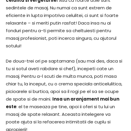
celulita si vergeturile!
Asa ca foarte utile sunt
sedintele de masaj. Nu numai ca sunt extrem de
eficiente in lupta impotriva celulitei, ci sunt si foarte
relaxante – si meriti putin rasfat! Daca insa nu ai
fonduri pentru a-ti permite sa cheltuiesti pentru
masaj profesionist, poti incerca singura, cu ajutorul
sotului!
De doua-trei ori pe saptamana (sau mai des, daca si
tu si sotul aveti rabdare si chef), incepeti cate un
masaj. Pentru a-l scuti de multa munca, poti masa
chiar tu, la inceput, cu o crema speciala anticelulitica,
picioarele si burtica, apoi sa il rogi pe el sa se ocupe
de spate si de maini.
Insa un aranjament mai bun
este
: el te maseaza pe tine, apoi ii oferi si tu lui un
masaj de spate relaxant. Aceasta intelegere va
poate ajuta si la refacerea intimitatii de cuplu si
apropierii!