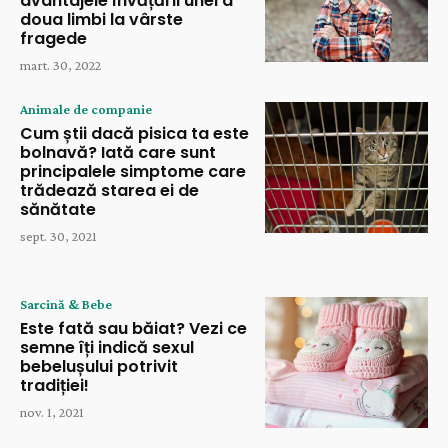
avantajele învățării unei a
doua limbi la vârste
fragede
mart. 30, 2022
Animale de companie
Cum știi dacă pisica ta este
bolnavă? Iată care sunt
principalele simptome care
trădează starea ei de
sănătate
sept. 30, 2021
Sarcină & Bebe
Este fată sau băiat? Vezi ce
semne îți indică sexul
bebelușului potrivit
tradiției!
nov. 1, 2021