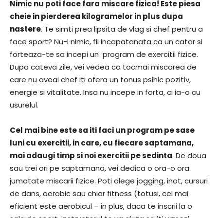
Nimic nu poti face fara miscare fizica! Este piesa
cheie in pierderea kilogramelor in plus dupa
nastere
. Te simti prea lipsita de vlag si chef pentru a
face sport? Nu-i nimic, fii incapatanata ca un catar si
forteaza-te sa incepi un program de exercitii fizice.
Dupa cateva zile, vei vedea ca tocmai miscarea de
care nu aveai chef iti ofera un tonus psihic pozitiv,
energie si vitalitate. Insa nu incepe in forta, ci ia-o cu
usurelul.
Cel mai bine este sa iti faci un program pe sase
luni cu exercitii, in care, cu fiecare saptamana,
mai adaugi timp si noi exercitii pe sedinta
. De doua
sau trei ori pe saptamana, vei dedica o ora-o ora
jumatate miscarii fizice. Poti alege jogging, inot, cursuri
de dans, aerobic sau chiar fitness (totusi, cel mai
eficient este aerobicul – in plus, daca te inscrii la o