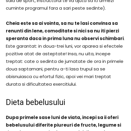
sala de sport, instructorul te va ajuta sa iti urmezi
cuminte programul fara a sari peste sedinte).
Cheia este sa ai vointa, sa nu te lasi convinsa sa
renunti din lene, comoditate si nici sa nu iti pierzi
speranta daca in prima luna nu observi schimbari
.
Este garantat: in doua-trei luni, vor aparea si efectele
pozitive atat de asteptate! Insa, nu uita, incepe
treptat: cate o sedinta de jumatate de ora in primele
doua saptamani, pentru a-ti lasa trupul sa se
obisnuiasca cu efortul fizic, apoi vei mari treptat
durata si dificultatea exercitiului.
Dieta bebelusului
Dupa primele sase luni de viata, incepi sa ii oferi
bebelusului diferite piureuri de fructe, legume si