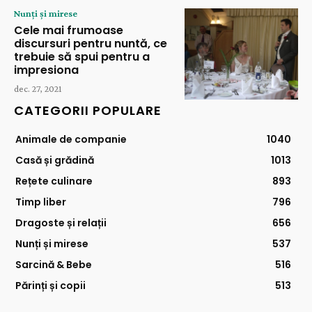
Nunți și mirese
Cele mai frumoase
discursuri pentru nuntă, ce
trebuie să spui pentru a
impresiona
dec. 27, 2021
CATEGORII POPULARE
Animale de companie
1040
Casă și grădină
1013
Rețete culinare
893
Timp liber
796
Dragoste și relații
656
Nunți și mirese
537
Sarcină & Bebe
516
Părinți și copii
513