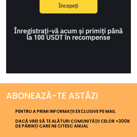
ABONEAZĂ-TE ASTĂZI
PENTRU A PRIMI INFORMAȚII EXCLUSIVE PE MAIL
DACĂ VREI SĂ TE ALĂTURI COMUNITĂȚII CELOR +300K
DE PĂRINȚI CARE NE CITESC ANUAL