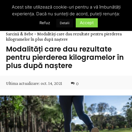
Acest site utilizează cookie-uri pentru a vă îmbunătăți
experiența. Dacă nu sunteți de acord, puteți renunța:
Accept
Refuz
Detalii
Sarcină & Bebe
Modalități care dau rezultate pentru pierderea
kilogramelor în plus după naștere
Modalități care dau rezultate
pentru pierderea kilogramelor în
plus după naștere
Ultima actualizare:
oct. 14, 2021
0