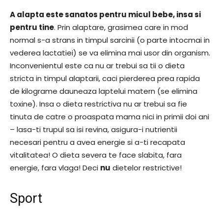
A alapta este sanatos pentru micul bebe, insa si
pentru tine
. Prin alaptare, grasimea care in mod
normal s-a strans in timpul sarcinii (o parte intocmai in
vederea lactatiei) se va elimina mai usor din organism.
Inconvenientul este ca nu ar trebui sa tii o dieta
stricta in timpul alaptarii, caci pierderea prea rapida
de kilograme dauneaza laptelui matern (se elimina
toxine). Insa o dieta restrictiva nu ar trebui sa fie
tinuta de catre o proaspata mama nici in primii doi ani
– lasa-ti trupul sa isi revina, asigura-i nutrientii
necesari pentru a avea energie si a-ti recapata
vitalitatea! O dieta severa te face slabita, fara
energie, fara vlaga! Deci
nu
dietelor restrictive!
Sport