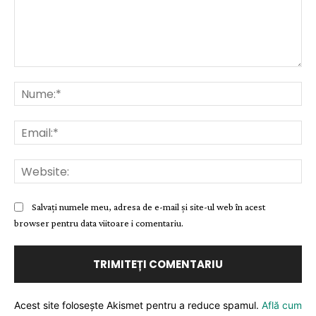
Comentariu:
Nu
Ema
Web
Salvați numele meu, adresa de e-mail și site-ul web în acest
browser pentru data viitoare i comentariu.
Acest site folosește Akismet pentru a reduce spamul.
Află cum