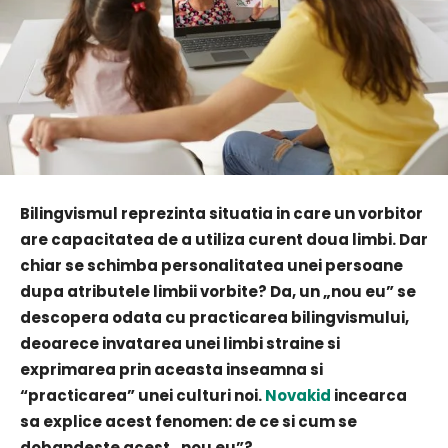
Bilingvismul reprezinta situatia in care un vorbitor
are capacitatea de a utiliza curent doua limbi. Dar
chiar se schimba personalitatea unei persoane
dupa atributele limbii vorbite? Da, un „nou eu” se
descopera odata cu practicarea bilingvismului,
deoarece invatarea unei limbi straine si
exprimarea prin aceasta inseamna si
“practicarea” unei culturi noi.
Novakid
incearca
sa explice acest fenomen: de ce si cum se
dobandeste acest „nou eu”?