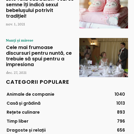
semne îți indică sexul
bebelușului potrivit
tradiției!
nov. 1, 2021
Nunți și mirese
Cele mai frumoase
discursuri pentru nuntă, ce
trebuie să spui pentru a
impresiona
dec. 27, 2021
CATEGORII POPULARE
Animale de companie
1040
Casă și grădină
1013
Rețete culinare
893
Timp liber
796
Dragoste și relații
656