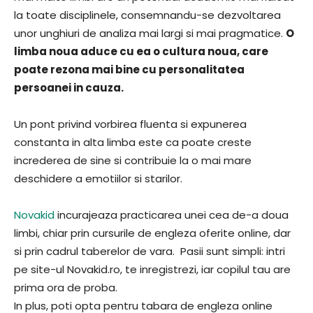
la toate disciplinele, consemnandu-se dezvoltarea
unor unghiuri de analiza mai largi si mai pragmatice.
O
limba noua aduce cu ea o cultura noua, care
poate rezona mai bine cu personalitatea
persoanei in cauza.
Un pont privind vorbirea fluenta si expunerea
constanta in alta limba este ca poate creste
increderea de sine si contribuie la o mai mare
deschidere a emotiilor si starilor.
Novakid
incurajeaza practicarea unei cea de-a doua
limbi, chiar prin cursurile de engleza oferite online, dar
si prin cadrul taberelor de vara. Pasii sunt simpli: intri
pe site-ul Novakid.ro, te inregistrezi, iar copilul tau are
prima ora de proba.
In plus, poti opta pentru tabara de engleza online