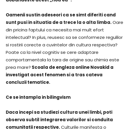
Oamenii sustin adeseori ca se simt diferiti cand
sunt pusi in situatia de a trece la o alta limba.
Oare
din pricina faptului ca necesita mai mult efort
intelectual? In plus, reusesc sa se conformeze regulilor
si rostirii corecte a cuvintelor din cultura respectiva?
Poate ca la nivel cognitiv se cere adaptare
comportamentala la tara de origine sau chimia este
prea mare?
Scoala de engleza online Novakid a
investigat acest fenomen si a tras cateva
concluzii tematice.
Ce se intampla in bilingvism
Daca incepi sa studiezi cultura unei limbi, poti
observa subtil integrarea valorilor si conduita
comunitatii respective.
Culturile manifesta o