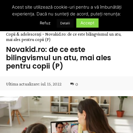
Acest site utilizează cookie-uri pentru a vă îmbunătăți
experiența. Dacă nu sunteți de acord, puteți renunța:
Accept
Refuz
Detalii
Copii & adolescenți
Novakid.ro: de ce este bilingvismul un atu,
mai ales pentru copii (P)
Novakid.ro: de ce este
bilingvismul un atu, mai ales
pentru copii (P)
Ultima actualizare:
iul. 15, 2022
0