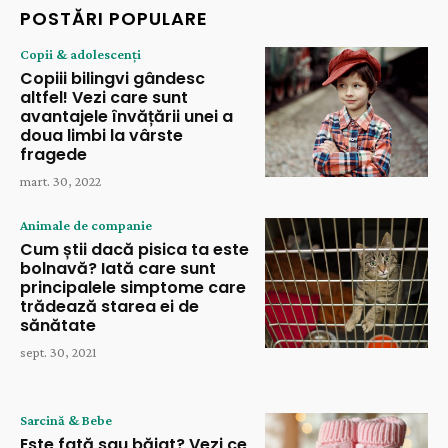
POSTĂRI POPULARE
Copii & adolescenți
Copiii bilingvi gândesc
altfel! Vezi care sunt
avantajele învățării unei a
doua limbi la vârste
fragede
mart. 30, 2022
Animale de companie
Cum știi dacă pisica ta este
bolnavă? Iată care sunt
principalele simptome care
trădează starea ei de
sănătate
sept. 30, 2021
Sarcină & Bebe
Este fată sau băiat? Vezi ce