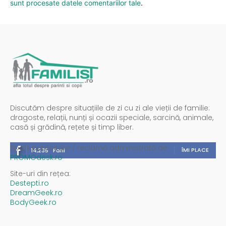
sunt procesate datele comentariilor tale
.
Discutăm despre situațiile de zi cu zi ale vieții de familie:
dragoste, relații, nunți și ocazii speciale, sarcină, animale,
casă și grădină, rețete și timp liber.
Spații publicitare / reclamă administrată de
ÎMI PLACE
14,235
Fani
PROMOdesk.ro
Site-uri din rețea:
Destepti.ro
DreamGeek.ro
BodyGeek.ro