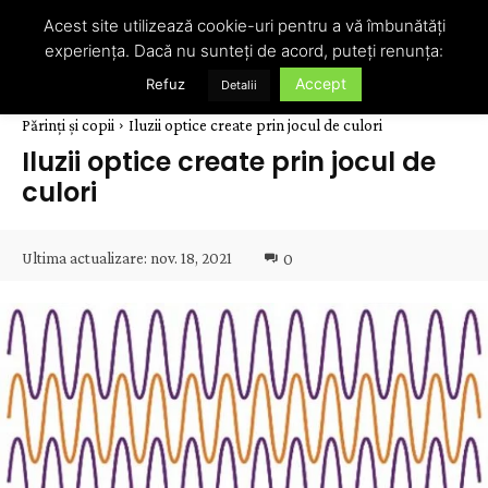
Acest site utilizează cookie-uri pentru a vă îmbunătăți
experiența. Dacă nu sunteți de acord, puteți renunța:
Accept
Refuz
Detalii
Părinți și copii
Iluzii optice create prin jocul de culori
Iluzii optice create prin jocul de
culori
Ultima actualizare:
nov. 18, 2021
0