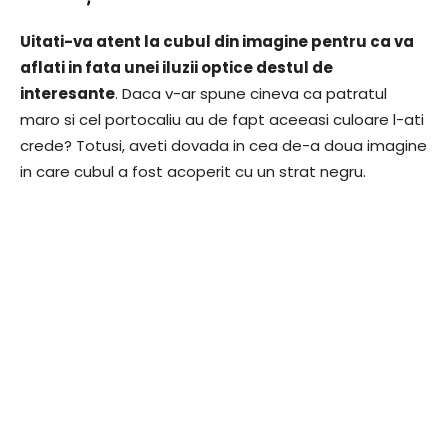
Uitati-va atent la cubul din imagine pentru ca va
aflati in fata unei iluzii optice destul de
interesante
. Daca v-ar spune cineva ca patratul
maro si cel portocaliu au de fapt aceeasi culoare l-ati
crede? Totusi, aveti dovada in cea de-a doua imagine
in care cubul a fost acoperit cu un strat negru.