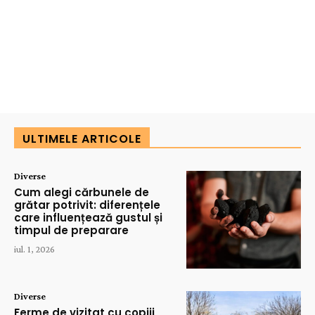
ULTIMELE ARTICOLE
Diverse
Cum alegi cărbunele de
grătar potrivit: diferențele
care influențează gustul și
timpul de preparare
iul. 1, 2026
Diverse
Ferme de vizitat cu copiii