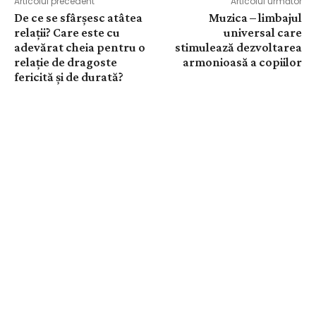
Articolul precedent
Articolul următor
De ce se sfârşesc atâtea
Muzica – limbajul
relaţii? Care este cu
universal care
adevărat cheia pentru o
stimulează dezvoltarea
relaţie de dragoste
armonioasă a copiilor
fericită şi de durată?