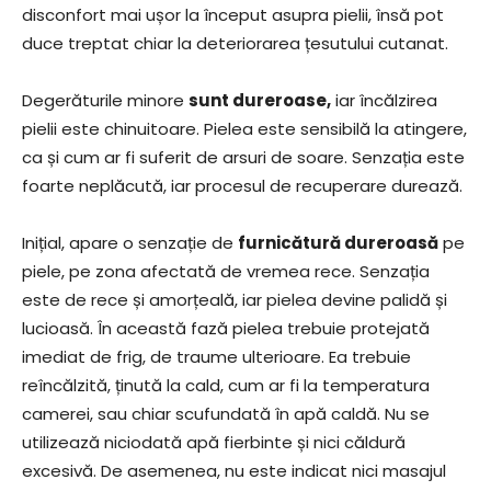
disconfort mai ușor la început asupra pielii, însă pot
duce treptat chiar la deteriorarea țesutului cutanat.
Degerăturile minore
sunt dureroase,
iar încălzirea
pielii este chinuitoare. Pielea este sensibilă la atingere,
ca și cum ar fi suferit de arsuri de soare. Senzația este
foarte neplăcută, iar procesul de recuperare durează.
Inițial, apare o senzație de
furnicătură dureroasă
pe
piele, pe zona afectată de vremea rece. Senzația
este de rece și amorțeală, iar pielea devine palidă și
lucioasă. În această fază pielea trebuie protejată
imediat de frig, de traume ulterioare. Ea trebuie
reîncălzită, ținută la cald, cum ar fi la temperatura
camerei, sau chiar scufundată în apă caldă. Nu se
utilizează niciodată apă fierbinte și nici căldură
excesivă. De asemenea, nu este indicat nici masajul