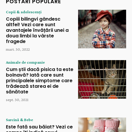
POSTĂRI POPULARE
Copii & adolescenți
Copiii bilingvi gândesc
altfel! Vezi care sunt
avantajele învățării unei a
doua limbi la vârste
fragede
mart. 30, 2022
Animale de companie
Cum știi dacă pisica ta este
bolnavă? Iată care sunt
principalele simptome care
trădează starea ei de
sănătate
sept. 30, 2021
Sarcină & Bebe
Este fată sau băiat? Vezi ce