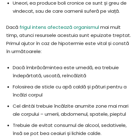
Uneori, ea produce boli cronice ce sunt și greu de
vindecat, sau de care oamenii suferă pe viață.
Dacă
frigul intens afectează organismul
mai mult
timp, atunci resursele acestuia sunt epuizate treptat.
Primul ajutor în caz de hipotermie este vital și constă
în următoarele:
Dacă îmbrăcămintea este umedă, ea trebuie
îndepărtată, uscată, reîncălzită
Folosirea de sticle cu apă caldă și pături pentru a
încălzi corpul
Cel dintâi trebuie încălzite anumite zone mai mari
ale corpului – umerii, abdomenul, spatele, pieptul
Trebuie de evitat consumul de alcool, sedativele,
însă se pot bea ceaiuri și lichide calde.