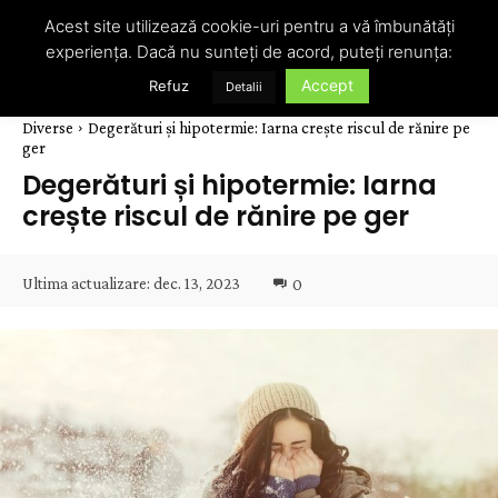
Acest site utilizează cookie-uri pentru a vă îmbunătăți
experiența. Dacă nu sunteți de acord, puteți renunța:
Accept
Refuz
Detalii
Diverse
Degerături și hipotermie: Iarna crește riscul de rănire pe
ger
Degerături și hipotermie: Iarna
crește riscul de rănire pe ger
Ultima actualizare:
dec. 13, 2023
0