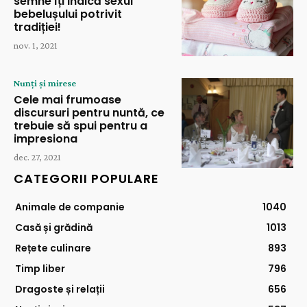
semne îți indică sexul
bebelușului potrivit
tradiției!
nov. 1, 2021
Nunți și mirese
Cele mai frumoase
discursuri pentru nuntă, ce
trebuie să spui pentru a
impresiona
dec. 27, 2021
CATEGORII POPULARE
Animale de companie
1040
Casă și grădină
1013
Rețete culinare
893
Timp liber
796
Dragoste și relații
656