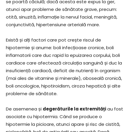
se poartă căciulă; dacă acesta este expus la ger,
atunci apar probleme de sănătate grave, precum:
otită, sinuzită, inflamație la nervul facial, meningită,
conjunctivită, hipertensiune arterială mare.
Există și alți factori care pot crește riscul de
hipotermie și anume: boli infecțioase cronice, boli
inflamatorii care duc rapid la epuizarea corpului, boli
cardiace care afectează circulația sanguină și duc la
insuficiență cardiacă, deficit de nutrienți în organism
(mai ales de vitamine și minerale), oboseală cronică,
boli oncologice, hipotiroidism, ciroza hepatică și alte
probleme de sănătate.
De asemenea și
degerăturile la extremități
au fost
asociate cu hipotermia. Când se produce o
hipotermie la picioare, atunci apare și risc de cistită,
pielonefrită, boli de articulații sau anexită. Dacă