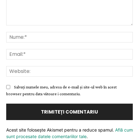
Comentariu:
Nu
Ema
Web
Salvați numele meu, adresa de e-mail și site-ul web în acest
browser pentru data viitoare i comentariu.
Acest site folosește Akismet pentru a reduce spamul.
Află cum
sunt procesate datele comentariilor tale
.