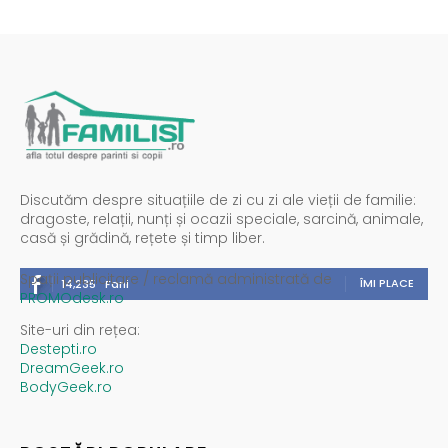
Discutăm despre situațiile de zi cu zi ale vieții de familie:
dragoste, relații, nunți și ocazii speciale, sarcină, animale,
casă și grădină, rețete și timp liber.
Spații publicitare / reclamă administrată de
ÎMI PLACE
14,235
Fani
PROMOdesk.ro
Site-uri din rețea:
Destepti.ro
DreamGeek.ro
BodyGeek.ro