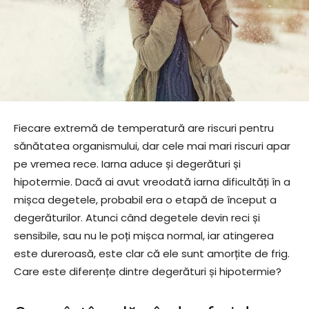
Fiecare extremă de temperatură are riscuri pentru
sănătatea organismului, dar cele mai mari riscuri apar
pe vremea rece. Iarna aduce și degerături și
hipotermie. Dacă ai avut vreodată iarna dificultăți în a
mișca degetele, probabil era o etapă de început a
degerăturilor. Atunci când degetele devin reci și
sensibile, sau nu le poți mișca normal, iar atingerea
este dureroasă, este clar că ele sunt amorțite de frig.
Care este diferențe dintre degerături și hipotermie?