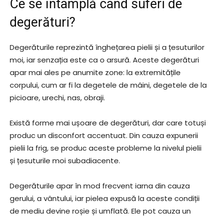
Ce se întâmplă când suferi de
degerături?
Degerăturile reprezintă înghețarea pielii și a țesuturilor
moi, iar senzația este ca o arsură. Aceste degerături
apar mai ales pe anumite zone: la extremitățile
corpului, cum ar fi la degetele de mâini, degetele de la
picioare, urechi, nas, obraji.
Există forme mai ușoare de degerături, dar care totuși
produc un disconfort accentuat. Din cauza expunerii
pielii la frig, se produc aceste probleme la nivelul pielii
și țesuturile moi subadiacente.
Degerăturile apar în mod frecvent iarna din cauza
gerului, a vântului, iar pielea expusă la aceste condiții
de mediu devine roșie și umflată. Ele pot cauza un