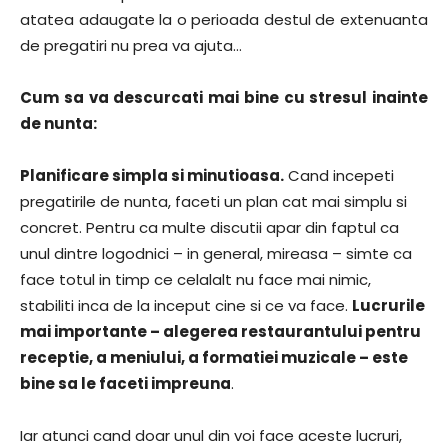
atatea adaugate la o perioada destul de extenuanta
de pregatiri nu prea va ajuta…
Cum sa va descurcati mai bine cu stresul inainte
de nunta:
Planificare simpla si minutioasa.
Cand incepeti
pregatirile de nunta, faceti un plan cat mai simplu si
concret. Pentru ca multe discutii apar din faptul ca
unul dintre logodnici – in general, mireasa – simte ca
face totul in timp ce celalalt nu face mai nimic,
stabiliti inca de la inceput cine si ce va face.
Lucrurile
mai importante – alegerea restaurantului pentru
receptie, a meniului, a formatiei muzicale – este
bine sa le faceti impreuna
.
Iar atunci cand doar unul din voi face aceste lucruri,