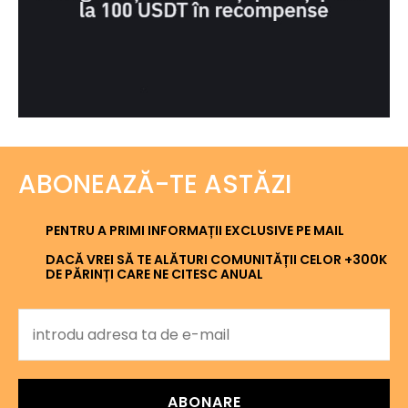
ABONEAZĂ-TE ASTĂZI
PENTRU A PRIMI INFORMAȚII EXCLUSIVE PE MAIL
DACĂ VREI SĂ TE ALĂTURI COMUNITĂȚII CELOR +300K
DE PĂRINȚI CARE NE CITESC ANUAL
ABONARE