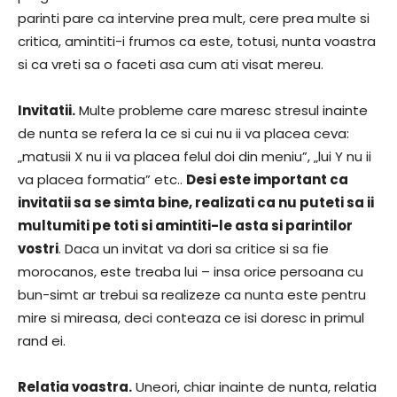
parinti pare ca intervine prea mult, cere prea multe si
critica, amintiti-i frumos ca este, totusi, nunta voastra
si ca vreti sa o faceti asa cum ati visat mereu.
Invitatii.
Multe probleme care maresc stresul inainte
de nunta se refera la ce si cui nu ii va placea ceva:
„matusii X nu ii va placea felul doi din meniu”, „lui Y nu ii
va placea formatia” etc..
Desi este important ca
invitatii sa se simta bine, realizati ca nu puteti sa ii
multumiti pe toti si amintiti-le asta si parintilor
vostri
. Daca un invitat va dori sa critice si sa fie
morocanos, este treaba lui – insa orice persoana cu
bun-simt ar trebui sa realizeze ca nunta este pentru
mire si mireasa, deci conteaza ce isi doresc in primul
rand ei.
Relatia voastra.
Uneori, chiar inainte de nunta, relatia