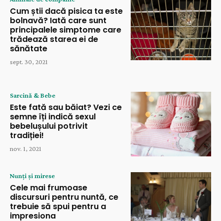
Cum știi dacă pisica ta este
bolnavă? Iată care sunt
principalele simptome care
trădează starea ei de
sănătate
sept. 30, 2021
Sarcină & Bebe
Este fată sau băiat? Vezi ce
semne îți indică sexul
bebelușului potrivit
tradiției!
nov. 1, 2021
Nunți și mirese
Cele mai frumoase
discursuri pentru nuntă, ce
trebuie să spui pentru a
impresiona