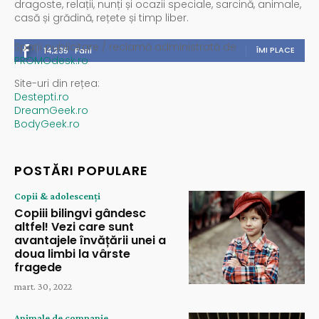
dragoste, relații, nunți și ocazii speciale, sarcină, animale,
casă și grădină, rețete și timp liber.
Spații publicitare / reclamă administrată de
ÎMI PLACE
14,235
Fani
PROMOdesk.ro
Site-uri din rețea:
Destepti.ro
DreamGeek.ro
BodyGeek.ro
POSTĂRI POPULARE
Copii & adolescenți
Copiii bilingvi gândesc
altfel! Vezi care sunt
avantajele învățării unei a
doua limbi la vârste
fragede
mart. 30, 2022
Animale de companie