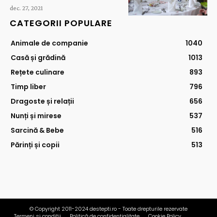
dec. 27, 2021
CATEGORII POPULARE
Animale de companie
1040
Casă și grădină
1013
Rețete culinare
893
Timp liber
796
Dragoste și relații
656
Nunți și mirese
537
Sarcină & Bebe
516
Părinți și copii
513
© Copyright 2011-2024 destepti.ro - Toate drepturile rezervate
Termeni si conditii
Politică de confidențialitate
Cookie Policy