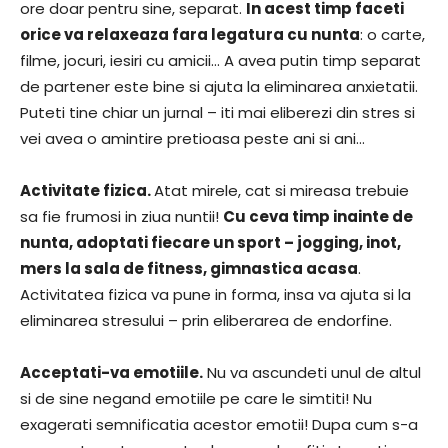
ore doar pentru sine, separat.
In acest timp faceti
orice va relaxeaza fara legatura cu nunta
: o carte,
filme, jocuri, iesiri cu amicii… A avea putin timp separat
de partener este bine si ajuta la eliminarea anxietatii.
Puteti tine chiar un jurnal – iti mai eliberezi din stres si
vei avea o amintire pretioasa peste ani si ani…
Activitate fizica.
Atat mirele, cat si mireasa trebuie
sa fie frumosi in ziua nuntii!
Cu ceva timp inainte de
nunta, adoptati fiecare un sport – jogging, inot,
mers la sala de fitness, gimnastica acasa
.
Activitatea fizica va pune in forma, insa va ajuta si la
eliminarea stresului – prin eliberarea de endorfine.
Acceptati-va emotiile.
Nu va ascundeti unul de altul
si de sine negand emotiile pe care le simtiti! Nu
exagerati semnificatia acestor emotii! Dupa cum s-a