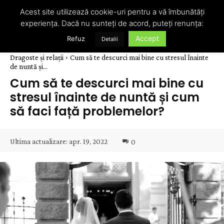
Acest site utilizează cookie-uri pentru a vă îmbunătăți
experiența. Dacă nu sunteți de acord, puteți renunța:
Accept
Refuz
Detalii
Dragoste și relații
Cum să te descurci mai bine cu stresul înainte
de nuntă și...
Cum să te descurci mai bine cu
stresul înainte de nuntă și cum
să faci față problemelor?
Ultima actualizare:
apr. 19, 2022
0