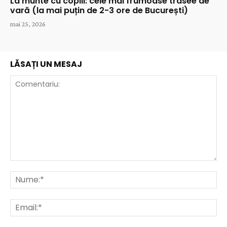
La munte cu copiii: cele mai frumoase trasee de
vară (la mai puțin de 2-3 ore de București)
mai 25, 2026
LĂSAȚI UN MESAJ
Comentariu:
Nu
Ema