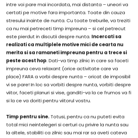
intre voi pare mai incordata, mai distanta – uneori va
certati pe motive fara importanta. Toate din cauza
stresului inainte de nunta. Cu toate treburile, va treziti
ca nu mai petreceti timp impreuna – si cel petrecut
este pierdut in discutii despre nunta.
Incercati sa
realizati ca multiplele motive mici de cearta nu
merita si sa ramaneti impreuna pentru a trece si
peste acest hop
. Dati-va timp zilnic in care sa faceti
impreuna ceva relaxant (orice activitate care va
place) FARA a vorbi despre nunta – oricat de imposibil
vi se pare! In loc sa vorbiti despre nunta, vorbiti despre
viitor, faceti planuri si vise, ganditi-va la ce frumos va fi
si la ce va doriti pentru viitorul vostru.
Timp pentru sine.
Totusi, pentru ca nu puteti evita
total mici neintelegeri si certuri cu privire la nunta sau
la altele, stabiliti ca zilnic sau mai rar sa aveti cateva