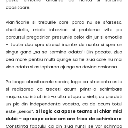
obositoare.
Planificarile si treburile care parca nu se sfarsesc,
cheltuielile, micile intarzieri si probleme ivite pe
parcursul pregatirilor, presiunile celor din jur si emotiile
– toate duc spre stresul inainte de nunta si spre un
singur gand „sa se termine odata”! Din pacate, ziua
cea mare pentru multi ajunge sa fie ziua care nu mai
vine odata si asteptarea ajunge sa devina anxioasa.
Pe langa obositoarele sarcini, logic ca stresanta este
si realizarea ca treceti acum printr-o schimbare
majora, ca intrati intr-o alta etapa a vietii, ca pierdeti
un pic din independenta voastra, ca de acum totul
este „serios”.
Si logic ca apare teama si chiar mici
dubii – aproape orice om are frica de schimbare
.
Constiinta faptului ca din ziua nuntii se vor schimba