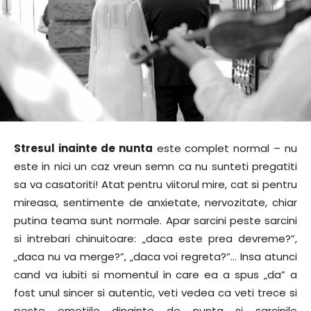
Stresul inainte de nunta
este complet normal – nu
este in nici un caz vreun semn ca nu sunteti pregatiti
sa va casatoriti! Atat pentru viitorul mire, cat si pentru
mireasa, sentimente de anxietate, nervozitate, chiar
putina teama sunt normale. Apar sarcini peste sarcini
si intrebari chinuitoare: „daca este prea devreme?”,
„daca nu va merge?”, „daca voi regreta?”… Insa atunci
cand va iubiti si momentul in care ea a spus „da” a
fost unul sincer si autentic, veti vedea ca veti trece si
peste emotiile dinainte de nunta si sarcinile