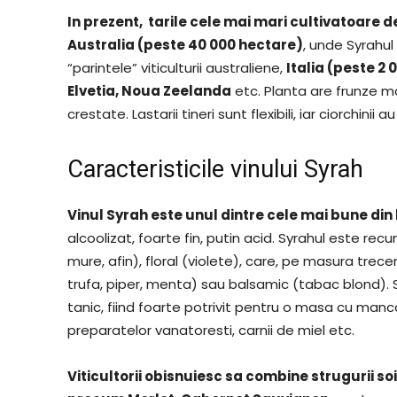
In prezent, tarile cele mai mari cultivatoare d
Australia (peste 40 000 hectare)
, unde Syrahul
“parintele” viticulturii australiene,
Italia (peste 2
Elvetia, Noua Zeelanda
etc. Planta are frunze mar
crestate. Lastarii tineri sunt flexibili, iar ciorch
Caracteristicile vinului Syrah
Vinul Syrah este unul dintre cele mai bune din
alcoolizat, foarte fin, putin acid. Syrahul este r
mure, afin), floral (violete), care, pe masura tre
trufa, piper, menta) sau balsamic (tabac blond). S
tanic, fiind foarte potrivit pentru o masa cu ma
preparatelor vanatoresti, carnii de miel etc.
Viticultorii obisnuiesc sa combine strugurii soiu