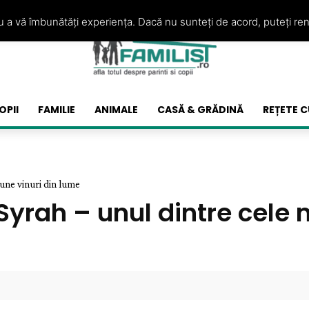
ru a vă îmbunătăți experiența. Dacă nu sunteți de acord, puteți re
OPII
FAMILIE
ANIMALE
CASĂ & GRĂDINĂ
REȚETE C
bune vinuri din lume
 Syrah – unul dintre cele 