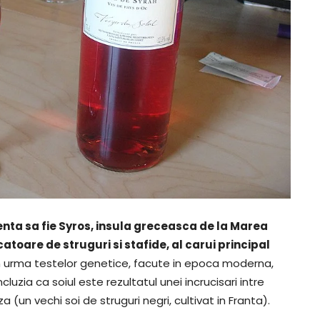
nta sa fie Syros, insula greceasca de la Marea
toare de struguri si stafide, al carui principal
in urma testelor genetice, facute in epoca moderna,
cluzia ca soiul este rezultatul unei incrucisari intre
 (un vechi soi de struguri negri, cultivat in Franta).