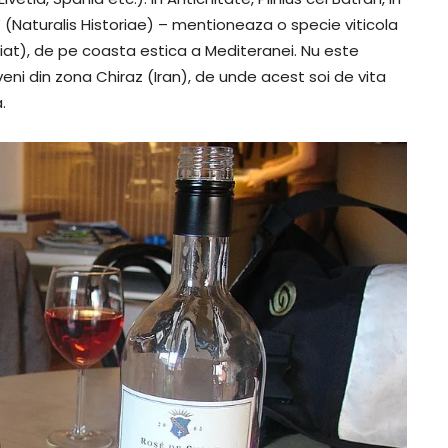
 (Naturalis Historiae) – mentioneaza o specie viticola
opiat), de pe coasta estica a Mediteranei. Nu este
 veni din zona Chiraz (Iran), de unde acest soi de vita
.