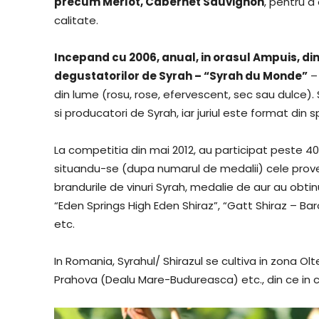
precum Merlot, Cabernet Sauvignon
, pentru a
calitate.
Incepand cu 2006, anual, in orasul Ampuis, di
degustatorilor de Syrah – “Syrah du Monde”
– 
din lume (rosu, rose, efervescent, sec sau dulce). S
si producatori de Syrah, iar juriul este format din sp
La competitia din mai 2012, au participat peste 400
situandu-se (dupa numarul de medalii) cele provenit
brandurile de vinuri Syrah, medalie de aur au obti
“Eden Springs High Eden Shiraz”, “Gatt Shiraz – Ba
etc.
In Romania, Syrahul/ Shirazul se cultiva in zona Olt
Prahova (Dealu Mare-Budureasca) etc., din ce in ce 