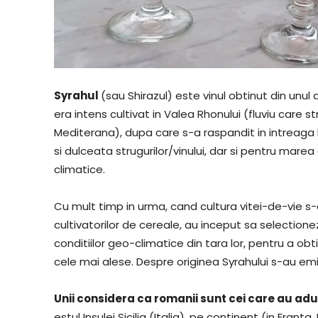
Syrahul
(sau Shirazul) este vinul obtinut din unul d
era intens cultivat in Valea Rhonului (fluviu care s
Mediterana), dupa care s-a raspandit in intreaga 
si dulceata strugurilor/vinului, dar si pentru mare
climatice.
Cu mult timp in urma, cand cultura vitei-de-vie s-a i
cultivatorilor de cereale, au inceput sa selectione
conditiilor geo-climatice din tara lor, pentru a obt
cele mai alese. Despre originea Syrahului s-au em
Unii considera ca romanii sunt cei care au ad
estul Insulei Sicilia (Italia), pe continent (in Franta,