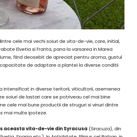
intre cele mai vechi soiuri de vita-de-vie, care, initial,
trabate Elvetia si Franta, pana la varsarea in Marea
lume, fiind deosebit de apreciat pentru aroma, gustul
a capacitate de adaptare a plantei la diverse conditii
ntensificat in diverse teritorii, viticultorii, asemenea
ze soiuri de lastari care se potriveau cel mai bine
ine cele mai bune productii de struguri si vinuri dintre
is mai multe ipoteze.
us aceasta vita-de-vie din Syracusa
(Siracuza), din
 Elvetia, Spania etc.). In Antichitate, Plinius cel Batran, in