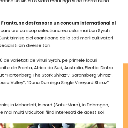
 obtine un vin cu o viata mai lunga si de foarte buna
n Franta, se desfasoara un concurs international al
care are ca scop selectionarea celui mai bun Syrah
unt trimise aici esantioane de la toti marii cultivatori
ecialisti din diverse tari.
 de varietati de vinuri Syrah, pe primele locuri
e din Franta, Africa de Sud, Australia, Elvetia. Dintre
nut “Hartenberg The Stork Shiraz”,” Saronsberg Shiraz”,
rossa Valley”, “Dona Dominga Single Vineyard Shiraz”
eniei, in Mehedinti, in nord (Satu-Mare), in Dobrogea,
mai multi viticultori fiind interesati de acest soi.