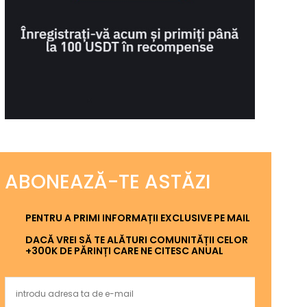
ABONEAZĂ-TE ASTĂZI
PENTRU A PRIMI INFORMAȚII EXCLUSIVE PE MAIL
DACĂ VREI SĂ TE ALĂTURI COMUNITĂȚII CELOR
+300K DE PĂRINȚI CARE NE CITESC ANUAL