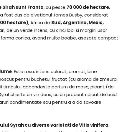
e Sirah sunt Franta
, cu peste
70 000 de hectare
,
 a fost dus de elvetianul James Busby, considerat
 000 hectare)
, Africa de
Sud, Argentina, Mexic,
i, de un verde intens, cu cinci lobi si margini usor
inii au forma conica, avand multe boabe, asezate compact.
 lume
. Este rosu, intens colorat, aromat, bine
ecunoscut pentru buchetul fructat (cu aroma de zmeura,
cerii timpului, dobandeste parfum de mosc, picant (de
yrahul este un vin dens, cu un procent ridicat de acid
ncaruri condimentate sau pentru a a da savoare
lui Syrah cu diverse varietati de Vitis vinifera,