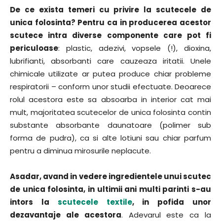
De ce exista temeri cu privire la scutecele de
unica folosinta? Pentru ca in producerea acestor
scutece intra diverse componente care pot fi
periculoase
: plastic, adezivi, vopsele (!), dioxina,
lubrifianti, absorbanti care cauzeaza iritatii. Unele
chimicale utilizate ar putea produce chiar probleme
respiratorii – conform unor studii efectuate. Deoarece
rolul acestora este sa absoarba in interior cat mai
mult, majoritatea scutecelor de unica folosinta contin
substante absorbante daunatoare (polimer sub
forma de pudra), ca si alte lotiuni sau chiar parfum
pentru a diminua mirosurile neplacute.
Asadar, avand in vedere ingredientele unui scutec
de unica folosinta, in ultimii ani multi parinti s-au
intors la
scutecele textile
, in pofida unor
dezavantaje ale acestora
. Adevarul este ca la