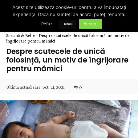
Acest site utilizează cookie-uri pentru a vă îmbunătăți
experiența. Dacă nu sunteți de acord, puteți renunța:
Accept
Refuz
Detalii
Sarcină & Bebe
Despre scutecele de unică folosință, un motiv de
îngrijorare pentru mămici
Despre scutecele de unică
folosință, un motiv de îngrijorare
pentru mămici
Ultima actualizare:
oct. 21, 2021
0