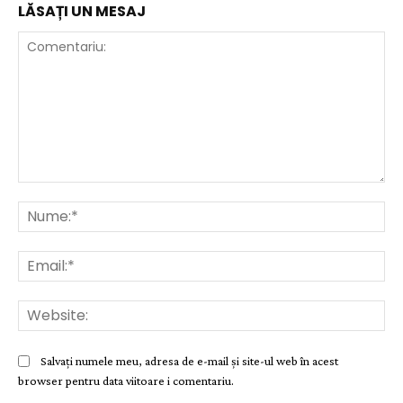
LĂSAȚI UN MESAJ
Comentariu:
Nu
Ema
Web
Salvați numele meu, adresa de e-mail și site-ul web în acest
browser pentru data viitoare i comentariu.