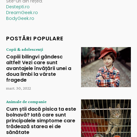
Site-uri din rețea:
Destepti.ro
DreamGeek.ro
BodyGeek.ro
POSTĂRI POPULARE
Copii & adolescenți
Copiii bilingvi gândesc
altfel! Vezi care sunt
avantajele învățării unei a
doua limbi la vârste
fragede
mart. 30, 2022
Animale de companie
Cum știi dacă pisica ta este
bolnavă? Iată care sunt
principalele simptome care
trădează starea ei de
sănătate