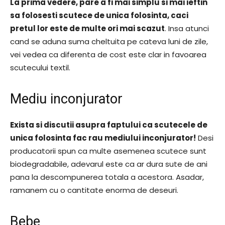
La prima vedere, pare a fi mai simplu si mai ieftin
sa folosesti scutece de unica folosinta, caci
pretul lor este de multe ori mai scazut
. Insa atunci
cand se aduna suma cheltuita pe cateva luni de zile,
vei vedea ca diferenta de cost este clar in favoarea
scutecului textil.
Mediu inconjurator
Exista si discutii asupra faptului ca scutecele de
unica folosinta fac rau mediului inconjurator!
Desi
producatorii spun ca multe asemenea scutece sunt
biodegradabile, adevarul este ca ar dura sute de ani
pana la descompunerea totala a acestora. Asadar,
ramanem cu o cantitate enorma de deseuri.
Bebe