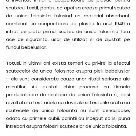
scutecul textil, pentru ca apoi sa creeze primul scutec
de unica folosinta folosind un material absorbant
combinat cu acoperitoare de plastic. In anul 1949 a
intrat pe piata primul scutec de unica folosinta fara
ace de siguranta, usor de utilizat si de ajustat pe
fundul bebelusilor.
Totusi, in ultimii ani exista temeri cu privire la efectul
scutecelor de unica folosinta asupra pielii bebelusilor
– ele sunt considerate cauza unor iritatii serioase ale
micutilor. Au existat chiar procese cu firmele
producatoare de scutece de unica folosinta si, desi
rezultatul a fost acela ca dovezile si testarile arata ca
scutecele de unica folosinta nu sunt periculoase,
odata cu primele dubii, parintii au inceput sa isi puna
intrebari asupra folosirii scutecelor de unica folosinta.