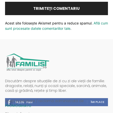
Acest site folosește Akismet pentru a reduce spamul.
Află cum
sunt procesate datele comentariilor tale
.
Discutăm despre situațiile de zi cu zi ale vieții de familie:
dragoste, relații, nunți și ocazii speciale, sarcină, animale,
casă și grădină, rețete și timp liber.
Spații publicitare / reclamă administrată de
ÎMI PLACE
14,235
Fani
PROMOdesk.ro