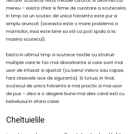
fiecare. Scutecul textil trebuie curatat si dezinfectat
mereu – exista chiar si firme de curatare a scutecelor,
in timp ce un scutec de unica folosinta este pur si
simplu aruncat (aceasta este o mare problema a
mamicilor, insa este bine sa stii ca poti spala si la
masina scutecul).
Exista in ultimul timp si scutece textile cu straturi
multiple care le fac mai absorbante si care sunt mai
usor de infasat si ajustat (cu benzi Velcro sau capse,
fara clasicele ace de siguranta). Si totusi, in final,
scutecul de unica folosinta e mai practic si mai usor
de pus – deci e o alegere buna mai ales cand esti cu
bebelusul in afara casei.
Cheltuielile