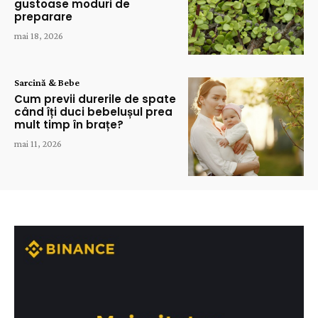
gustoase moduri de
preparare
mai 18, 2026
Sarcină & Bebe
Cum previi durerile de spate
când îți duci bebelușul prea
mult timp în brațe?
mai 11, 2026