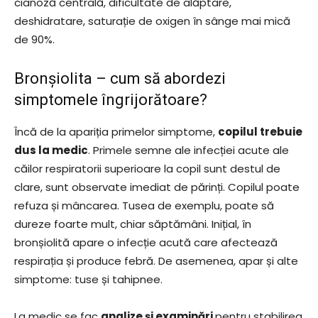
cianoză centrală, dificultate de alăptare,
deshidratare, saturație de oxigen în sânge mai mică
de 90%.
Bronșiolita – cum să abordezi
simptomele îngrijorătoare?
Încă de la apariția primelor simptome,
copilul trebuie
dus la medic
. Primele semne ale infecției acute ale
căilor respiratorii superioare la copil sunt destul de
clare, sunt observate imediat de părinți. Copilul poate
refuza și mâncarea. Tusea de exemplu, poate să
dureze foarte mult, chiar săptămâni. Inițial, în
bronșiolită apare o infecție acută care afectează
respirația și produce febră. De asemenea, apar și alte
simptome: tuse și tahipnee.
La medic se fac
analize și examinări
pentru stabilirea