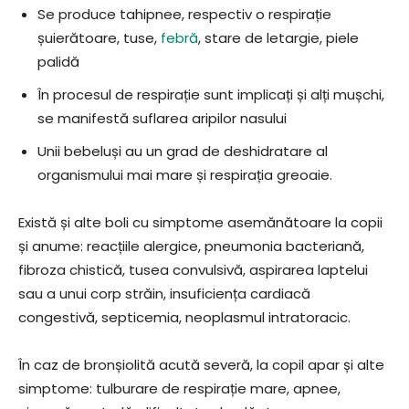
Se produce tahipnee, respectiv o respirație
șuierătoare, tuse,
febră
, stare de letargie, piele
palidă
În procesul de respirație sunt implicați și alți mușchi,
se manifestă suflarea aripilor nasului
Unii bebeluși au un grad de deshidratare al
organismului mai mare și respirația greoaie.
Există și alte boli cu simptome asemănătoare la copii
și anume: reacțiile alergice, pneumonia bacteriană,
fibroza chistică, tusea convulsivă, aspirarea laptelui
sau a unui corp străin, insuficiența cardiacă
congestivă, septicemia, neoplasmul intratoracic.
În caz de bronșiolită acută severă, la copil apar și alte
simptome: tulburare de respirație mare, apnee,