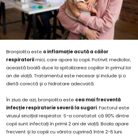
Bronșiolita este
o inflamație acută a căilor
respiratorii
mici, care apare la copii. Potrivit medicilor,
această boală duce la spitalizarea copiilor în primul lor
an de viață. Tratamentul este necesar și include și o
dietă corectă și o hidratare adecvată.
În ziua de azi, bronșiolita este
cea mai frecventă
infecție respiratorie severă la sugari
. Factorul este
virusul sincițial respirator. S-a constatat că 90% dintre
copii sunt infectați în primii 2 ani de viață. Boala apare
frecvent și la copiii cu vârsta cuprinsă între 2-6 luni.