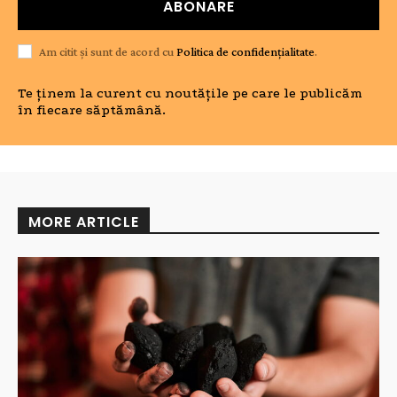
ABONARE
Am citit și sunt de acord cu
Politica de confidențialitate
.
Te ținem la curent cu noutățile pe care le publicăm
în fiecare săptămână.
MORE ARTICLE