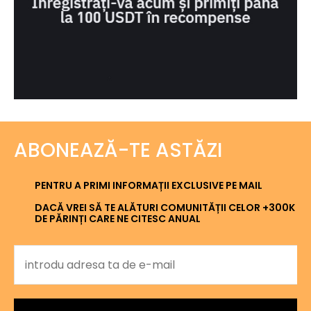
ABONEAZĂ-TE ASTĂZI
PENTRU A PRIMI INFORMAȚII EXCLUSIVE PE MAIL
DACĂ VREI SĂ TE ALĂTURI COMUNITĂȚII CELOR +300K
DE PĂRINȚI CARE NE CITESC ANUAL