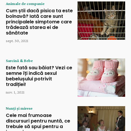
Animale de companie
Cum știi dacă pisica ta este
bolnavă? Iată care sunt
principalele simptome care
trădează starea ei de
sănătate
sept. 30, 2021
Sarcină & Bebe
Este fată sau băiat? Vezi ce
semne îți indică sexul
bebelușului potrivit
tradiției!
nov. 1, 2021
Nunți și mirese
Cele mai frumoase
discursuri pentru nuntă, ce
trebuie să spui pentru a