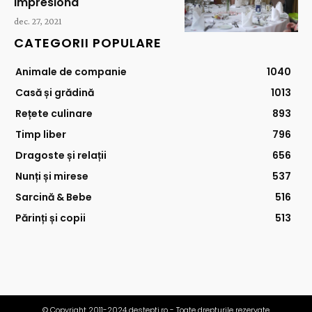
impresiona
dec. 27, 2021
CATEGORII POPULARE
Animale de companie
1040
Casă și grădină
1013
Rețete culinare
893
Timp liber
796
Dragoste și relații
656
Nunți și mirese
537
Sarcină & Bebe
516
Părinți și copii
513
© Copyright 2011-2024 destepti.ro - Toate drepturile rezervate