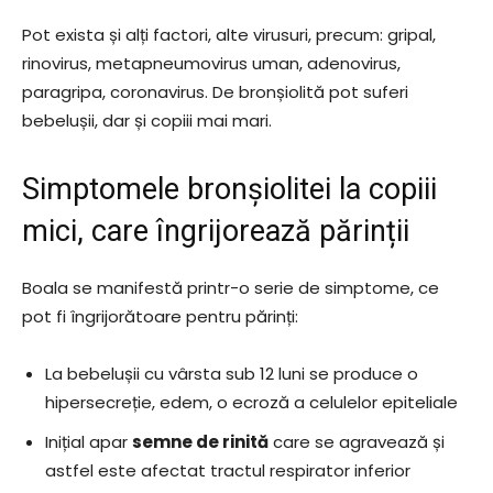
Pot exista și alți factori, alte virusuri, precum: gripal,
rinovirus, metapneumovirus uman, adenovirus,
paragripa, coronavirus. De bronșiolită pot suferi
bebelușii, dar și copiii mai mari.
Simptomele bronșiolitei la copiii
mici, care îngrijorează părinții
Boala se manifestă printr-o serie de simptome, ce
pot fi îngrijorătoare pentru părinți:
La bebelușii cu vârsta sub 12 luni se produce o
hipersecreție, edem, o ecroză a celulelor epiteliale
Inițial apar
semne de rinită
care se agravează și
astfel este afectat tractul respirator inferior