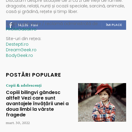
Discutăm despre situațiile de zi cu zi ale vieții de familie:
dragoste, relații, nunți și ocazii speciale, sarcină, animale,
casă și grădină, rețete și timp liber.
Spații publicitare / reclamă administrată de
ÎMI PLACE
14,235
Fani
PROMOdesk.ro
Site-uri din rețea:
Destepti.ro
DreamGeek.ro
BodyGeek.ro
POSTĂRI POPULARE
Copii & adolescenți
Copiii bilingvi gândesc
altfel! Vezi care sunt
avantajele învățării unei a
doua limbi la vârste
fragede
mart. 30, 2022