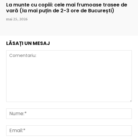
La munte cu copiii: cele mai frumoase trasee de
vară (la mai puțin de 2-3 ore de București)
mai 25, 2026
LĂSAȚI UN MESAJ
Comentariu:
Nu
Ema