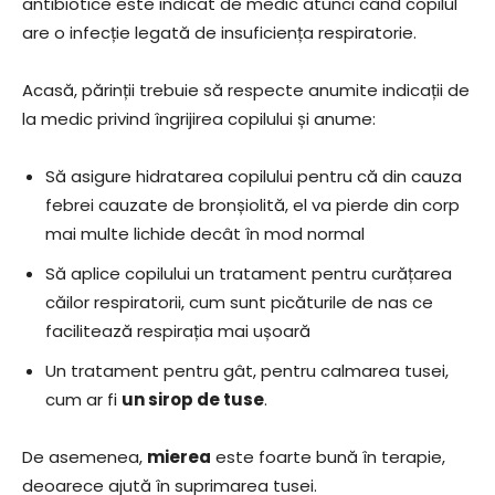
antibiotice este indicat de medic atunci când copilul
are o infecție legată de insuficiența respiratorie.
Acasă, părinții trebuie să respecte anumite indicații de
la medic privind îngrijirea copilului și anume:
Să asigure hidratarea copilului pentru că din cauza
febrei cauzate de bronșiolită, el va pierde din corp
mai multe lichide decât în mod normal
Să aplice copilului un tratament pentru curățarea
căilor respiratorii, cum sunt picăturile de nas ce
facilitează respirația mai ușoară
Un tratament pentru gât, pentru calmarea tusei,
cum ar fi
un sirop de tuse
.
De asemenea,
mierea
este foarte bună în terapie,
deoarece ajută în suprimarea tusei.