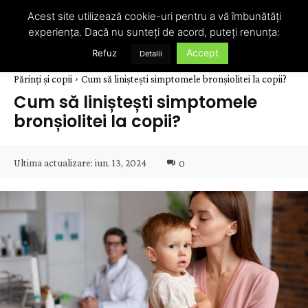
Acest site utilizează cookie-uri pentru a vă îmbunătăți
experiența. Dacă nu sunteți de acord, puteți renunța:
Accept
Refuz
Detalii
Părinți și copii
Cum să liniștești simptomele bronșiolitei la copii?
Cum să liniștești simptomele
bronșiolitei la copii?
Ultima actualizare:
iun. 13, 2024
0