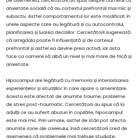
De asemenea, cercetătorii au spus despre oamenii cu
anxietate socială că au cortextul prefrontal mai mic și
subactiv. Astfel comportamentul lor este modificat în
unele aspecte care au legătură și cu autocontrolul,
planificarea și luarea deciziilor. Cercetătorii sugerează
că amigdala poate fi influențată și de cortexul
prefrontal și astfel ea devine prea activă, iar asta
face ca oamenii să aibă un nivel și mai mare de frică și
anxietate.
Hipocampul are legătură cu memoria și interiorizarea
experiențelor și situațiilor în care apare o amenințare.
Acesta este afectat de anumite traume, probleme
de stres post-traumatic. Cercetătorii au spus că la
adulții ce au suferit abuzuri în copilărie, hipocampul
este mai mic. Prin urmare, astfel de stări pot afecta
anumite zone ale creierului, însă cercetătorii cred de
asemenea că problemele mai trebuie studiate.