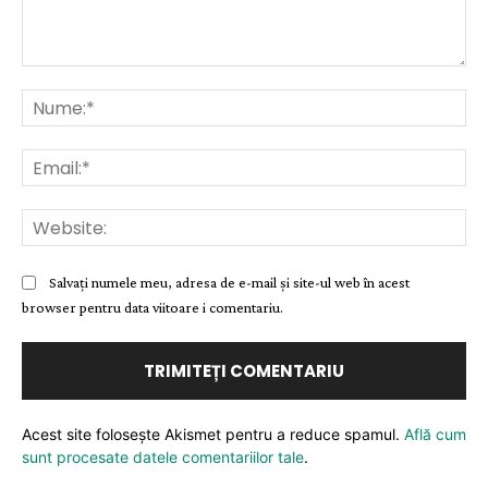
Comentariu:
Nu
Ema
Web
Salvați numele meu, adresa de e-mail și site-ul web în acest
browser pentru data viitoare i comentariu.
Acest site folosește Akismet pentru a reduce spamul.
Află cum
sunt procesate datele comentariilor tale
.