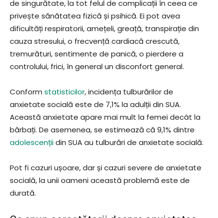
de singurătate, la tot felul de complicații în ceea ce
privește sănătatea fizică și psihică. Ei pot avea
dificultăți respiratorii, amețeli, greață, transpirație din
cauza stresului, o frecvență cardiacă crescută,
tremurături, sentimente de panică, o pierdere a
controlului, frici, în general un disconfort general.
Conform
statisticilor
, incidența tulburărilor de
anxietate socială este de 7,1% la adulții din SUA.
Această anxietate apare mai mult la femei decât la
bărbați. De asemenea, se estimează că 9,1% dintre
adolescenții
din SUA au tulburări de anxietate socială.
Pot fi cazuri ușoare, dar și cazuri severe de anxietate
socială, la unii oameni această problemă este de
durată.