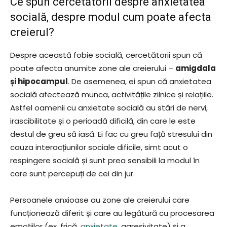
Ce spun cercetătorii despre anxietatea
socială, despre modul cum poate afecta
creierul?
Despre această fobie socială, cercetătorii spun că
poate afecta anumite zone ale creierului –
amigdala
și hipocampul
. De asemenea, ei spun că anxietatea
socială afectează munca, activitățile zilnice și relațiile.
Astfel oamenii cu anxietate socială au stări de nervi,
irascibilitate și o perioadă dificilă, din care le este
destul de greu să iasă. Ei fac cu greu față stresului din
cauza interacțiunilor sociale dificile, simt acut o
respingere socială și sunt prea sensibili la modul în
care sunt percepuți de cei din jur.
Persoanele anxioase au zone ale creierului care
funcționează diferit și care au legătură cu procesarea
emoțiilor (ex. frică,
anxietate
, agresivitate) și a