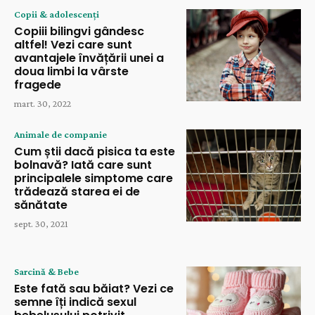
Copii & adolescenți
Copiii bilingvi gândesc
altfel! Vezi care sunt
avantajele învățării unei a
doua limbi la vârste
fragede
mart. 30, 2022
Animale de companie
Cum știi dacă pisica ta este
bolnavă? Iată care sunt
principalele simptome care
trădează starea ei de
sănătate
sept. 30, 2021
Sarcină & Bebe
Este fată sau băiat? Vezi ce
semne îți indică sexul