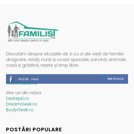
Discutăm despre situațiile de zi cu zi ale vieții de familie:
dragoste, relații, nunți și ocazii speciale, sarcină, animale,
casă și grădină, rețete și timp liber.
Spații publicitare / reclamă administrată de
ÎMI PLACE
14,235
Fani
PROMOdesk.ro
Site-uri din rețea:
Destepti.ro
DreamGeek.ro
BodyGeek.ro
POSTĂRI POPULARE