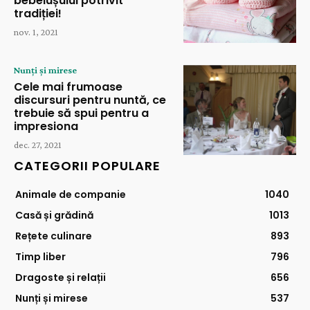
bebelușului potrivit
tradiției!
nov. 1, 2021
Nunți și mirese
Cele mai frumoase
discursuri pentru nuntă, ce
trebuie să spui pentru a
impresiona
dec. 27, 2021
CATEGORII POPULARE
Animale de companie
1040
Casă și grădină
1013
Rețete culinare
893
Timp liber
796
Dragoste și relații
656
Nunți și mirese
537