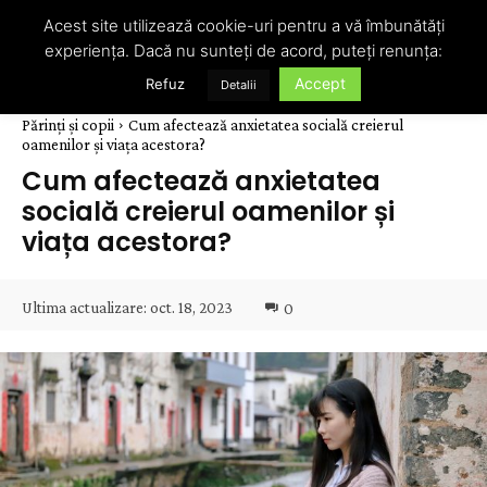
Acest site utilizează cookie-uri pentru a vă îmbunătăți
experiența. Dacă nu sunteți de acord, puteți renunța:
Accept
Refuz
Detalii
Părinți și copii
Cum afectează anxietatea socială creierul
oamenilor și viața acestora?
Cum afectează anxietatea
socială creierul oamenilor și
viața acestora?
Ultima actualizare:
oct. 18, 2023
0