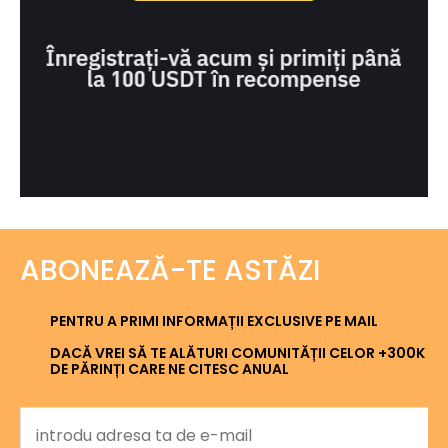
ABONEAZĂ-TE ASTĂZI
PENTRU A PRIMI INFORMAȚII EXCLUSIVE PE MAIL
DACĂ VREI SĂ TE ALĂTURI COMUNITĂȚII CELOR +300K
DE PĂRINȚI CARE NE CITESC ANUAL