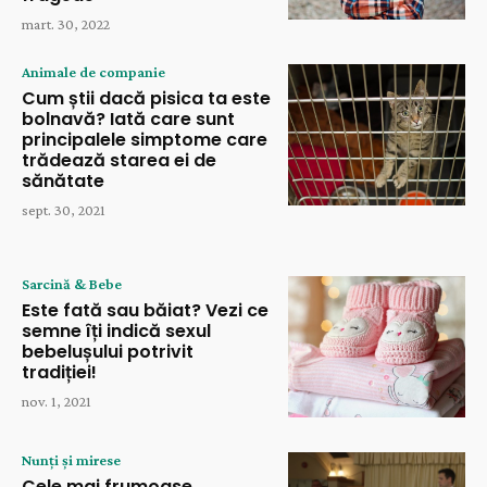
mart. 30, 2022
Animale de companie
Cum știi dacă pisica ta este
bolnavă? Iată care sunt
principalele simptome care
trădează starea ei de
sănătate
sept. 30, 2021
Sarcină & Bebe
Este fată sau băiat? Vezi ce
semne îți indică sexul
bebelușului potrivit
tradiției!
nov. 1, 2021
Nunți și mirese
Cele mai frumoase