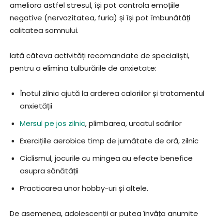
ameliora astfel stresul, își pot controla emoțiile
negative (nervozitatea, furia) și își pot îmbunătăți
calitatea somnului.
Iată câteva activități recomandate de specialiști,
pentru a elimina tulburările de anxietate:
Înotul zilnic ajută la arderea caloriilor și tratamentul
anxietății
Mersul pe jos zilnic
, plimbarea, urcatul scărilor
Exercițiile aerobice timp de jumătate de oră, zilnic
Ciclismul, jocurile cu mingea au efecte benefice
asupra sănătății
Practicarea unor hobby-uri și altele.
De asemenea, adolescenții ar putea învăța anumite