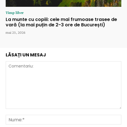
Timp liber
La munte cu copiii: cele mai frumoase trasee de
vară (la mai puțin de 2-3 ore de București)
mai 25, 2026
LĂSAȚI UN MESAJ
Comentariu:
Nu