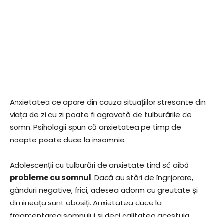
Anxietatea ce apare din cauza situațiilor stresante din
viața de zi cu zi poate fi agravată de tulburările de
somn. Psihologii spun că anxietatea pe timp de
noapte poate duce la insomnie.
Adolescenții cu tulburări de anxietate tind să aibă
probleme cu somnul
. Dacă au stări de îngrijorare,
gânduri negative, frici, adesea adorm cu greutate și
dimineața sunt obosiți. Anxietatea duce la
fragmentarea somnului și deci calitatea acestuia