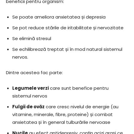
beneficii pentru organism:
Se poate ameliora anxietatea și depresia
Se pot reduce stările de iritabilitate și nervozitate
Se elimină stresul
Se echilibrează treptat și în mod natural sistemul
nervos.
Dintre acestea fac parte:
Legumele verzi
care sunt benefice pentru
sistemul nervos
Fulgii de ovăz
care cresc nivelul de energie (au
vitamine, minerale, fibre, proteine) și combat
anxietatea și în general tulburările nervoase
Nucile
au efect antidepresiv, conțin acizi grași ce