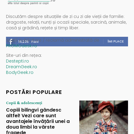
Discutăm despre situațiile de zi cu zi ale vieții de familie:
dragoste, relații, nunți și ocazii speciale, sarcină, animale,
casă și grădină, rețete și timp liber.
Spații publicitare / reclamă administrată de
ÎMI PLACE
14,235
Fani
PROMOdesk.ro
Site-uri din rețea:
Destepti.ro
DreamGeek.ro
BodyGeek.ro
POSTĂRI POPULARE
Copii & adolescenți
Copiii bilingvi gândesc
altfel! Vezi care sunt
avantajele învățării unei a
doua limbi la vârste
fragede