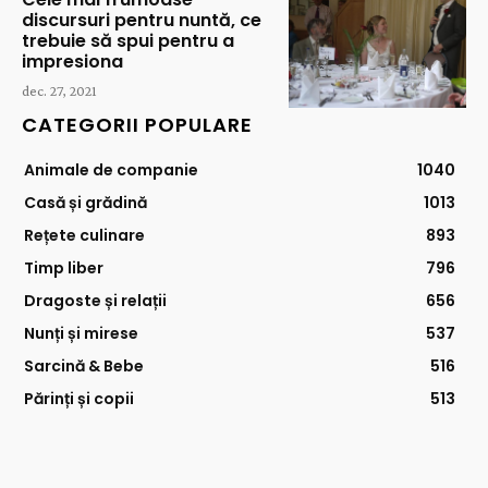
discursuri pentru nuntă, ce
trebuie să spui pentru a
impresiona
dec. 27, 2021
CATEGORII POPULARE
Animale de companie
1040
Casă și grădină
1013
Rețete culinare
893
Timp liber
796
Dragoste și relații
656
Nunți și mirese
537
Sarcină & Bebe
516
Părinți și copii
513