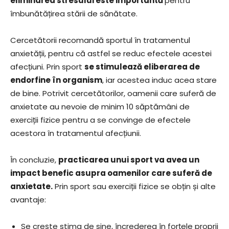
eliminarea stresului este importantă
pentru
îmbunătățirea stării de sănătate.
Cercetătorii recomandă sportul în tratamentul
anxietății, pentru că astfel se reduc efectele acestei
afecțiuni. Prin sport
se stimulează eliberarea de
endorfine în organism
, iar acestea induc acea stare
de bine. Potrivit cercetătorilor, oamenii care suferă de
anxietate au nevoie de minim 10 săptămâni de
exerciții fizice pentru a se convinge de efectele
acestora în tratamentul afecțiunii.
În concluzie,
practicarea unui sport va avea un
impact benefic asupra oamenilor care suferă de
anxietate.
Prin sport sau exerciții fizice se obțin și alte
avantaje:
Se crește stima de sine, încrederea în forțele proprii