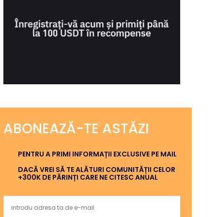
ABONEAZĂ-TE ASTĂZI
PENTRU A PRIMI INFORMAȚII EXCLUSIVE PE MAIL
DACĂ VREI SĂ TE ALĂTURI COMUNITĂȚII CELOR
+300K DE PĂRINȚI CARE NE CITESC ANUAL