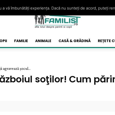
ru a vă îmbunătăți experiența. Dacă nu sunteți de acord, puteți re
OPII
FAMILIE
ANIMALE
CASĂ & GRĂDINĂ
REȚETE C
ii agravează şocul...
războiul soţilor! Cum păr