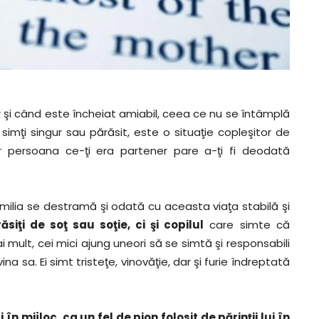
 şi când este încheiat amiabil, ceea ce nu se întâmplă
simţi singur sau părăsit, este o situaţie copleşitor de
iar persoana ce-ţi era partener pare a-ţi fi deodată
milia se destramă şi odată cu aceasta viaţa stabilă şi
siţi de soţ sau soţie, ci şi copilul
care simte că
mult, cei mici ajung uneori să se simtă şi responsabili
ina sa. Ei simt tristeţe, vinovăţie, dar şi furie îndreptată
în mijloc, ca un fel de pion folosit de părinţii lui în