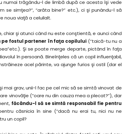
, nu numai trăgându-l de limbă după ce acesta îşi vede
um se simţea?”, “arăta bine?” etc.), ci şi punându-l să
 noua viaţă a celuilalt.
 chiar şi atunci când nu este conştientă, e aunci când
pe fostul partener în faţa copilului
(“taică-tu nu a
bea”etc.). Şi se poate merge departe, pictând în faţa
avolul în persoană. Bineînţeles că un copil influenţabil,
trăineze acel părinte, va ajunge furios şi ostil (dar el
i mai grav, unii-l fac pe cel mic să se simtă vinovat de
ecare vinovăţie (“oare nu din cauza mea a plecat?”), dar
ment,
făcându-l să se simtă responsabil fie pentru
ntru căsnicia în sine (“dacă nu erai tu, nici nu ne
ru un copil?