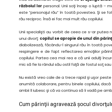
războiul lor
personal. Unii soţi încep o luptă – m
este “personajul rău” în toată povestea. Şi se fo
rău reciproc. Însă ei fac mai mult rău copilului.
Unii specialişti au vorbit de ceea ce s-ar putea 
unui divorţ:
copilul se apropie de unul din părinţi
diabolizează, făcându-l singurul rău în toată pov
respingere e de fapt reflectarea emoţiilor părint
copilului. Partea cea mai rea e că unii adulţi înc
mic să fie la rândul său ostil faţă de fostul soţ sau 
Nu există vreo cale de a trece rapid şi uşor peste d
anumită colaborare, pentru binele copilului, dacă 
ambii îl iubesc şi că va continua să îi vadă pe ambi
Cum părinţii agravează şocul divorţulu