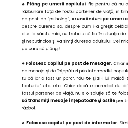
♣
Plâng pe umerii copilului
: fie pentru că nu a
răzbunare faţă de fostul partener de viaţă, în timp
pe post de “psiholog”,
aruncându-i pe umeri o 
despre durerea sa, despre cum i-a greşit celălal
ales la vârste mici, nu trebuie să fie în situaţia de
şi neputincios şi va simţi durerea adultului. Cei mi
pe care să plângi!
♣ Folosesc copilul pe post de mesager.
Chiar în
de mesaje şi de înţepături prin intermediul copilulu
tu că iar a fost un porc”, “du-te şi zi-i lui maic
facturile” etc. etc.. Chiar dacă e incredibil de di
fostul partener de viaţă, nu e o soluţie să te fol
să transmiţi mesaje înţepătoare şi ostile
pentru
război.
♣ Folosesc copilul pe post de informator.
Simi