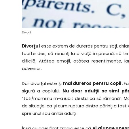
Divort
Divorţul
este extrem de dureros pentru soţi, chiar
foarte des; să renunţi la o viaţă împreună, să te 
dificilă. Atâtea emoţii, atâtea resentimente, 
adversar.
Dar divorţul este şi
mai dureros pentru copil.
Fa
sigură a copilului.
Nu doar adulţii se simt pără
“tati/mami nu m-a iubit destul ca să rămână”. Mai 
de situaţie, ca şi cum ruptura dintre părinţi a fost v
spre unul sau ambii adulţi.
Însă cu adevărat tragic este că
el ajunge uneori 