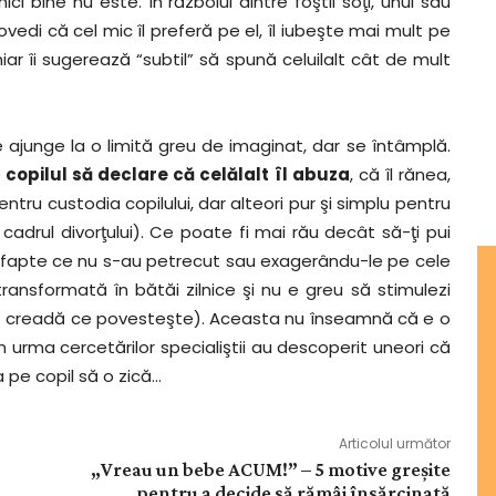
ci bine nu este. În războiul dintre foştii soţi, unul sau
edi că cel mic îl preferă pe el, îl iubeşte mai mult pe
iar îi sugerează “subtil” să spună celuilalt cât de mult
e ajunge la o limită greu de imaginat, dar se întâmplă.
 copilul să declare că celălalt îl abuza
, că îl rănea,
ntru custodia copilului, dar alteori pur şi simplu pentru
cadrul divorţului). Ce poate fi mai rău decât să-ţi pui
pre fapte ce nu s-au petrecut sau exagerându-le pe cele
ransformată în bătăi zilnice şi nu e greu să stimulezi
să creadă ce povesteşte). Aceasta nu înseamnă că e o
 în urma cercetărilor specialiştii au descoperit uneori că
a pe copil să o zică…
Articolul următor
„Vreau un bebe ACUM!” – 5 motive greşite
pentru a decide să rămâi însărcinată