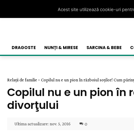
Acest site utilizează cookie-uri pent
DRAGOSTE
NUNȚI & MIRESE
SARCINA & BEBE
C
Relații de familie
Copilul nu e un pion în războiul soţilor! Cum părinţ
Copilul nu e un pion în 
divorţului
Ultima actualizare:
nov. 5, 2016
0