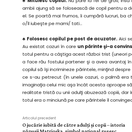
♣ Mituiesc copilul.
Nu pare la fel de grav, însă ni
ambii ajung să se folosească de copil pentru a dov
el. Se poartă mai frumos, îi cumpără lucruri, ba ch
o/îl iubeşte pe mami/ tati…
♣ Folosesc copilul pe post de acuzator.
Aici s
Au existat cazuri în care
un părinte şi-a convins
totul pentru a câştiga acest război trist (uneori pe
a face rău fostului partener şi a avea avantaj în 
copilul să îşi incrimineze părintele, minţind des
ce s-au petrecut (în unele cazuri, o palmă era t
imaginaţia celui mic aşa încât acesta aproape 
realitate tristă cu unii adulţi abuzează copiii, dar
totul era o minciună pe care părintele îl convinge
Articolul precedent
O jucărie iubită de către adulţi şi copii – istoria
păpușii Matrioșka, simbol național rusesc