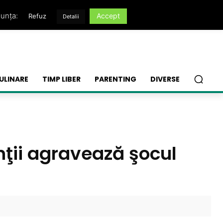
nunța:
Accept
Refuz
Detalii
ULINARE
TIMP LIBER
PARENTING
DIVERSE
inţii agravează şocul