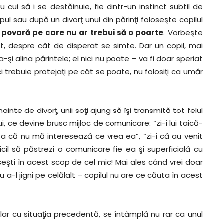
u cui să i se destăinuie, fie dintr-un instinct subtil de
ul sau după un divorţ unul din părinţi foloseşte copilul
povară pe care nu ar trebui să o poarte
. Vorbeşte
t, despre cât de disperat se simte. Dar un copil, mai
 a-şi alina părintele; el nici nu poate – va fi doar speriat
ci trebuie protejaţi pe cât se poate, nu folosiţi ca umăr
ainte de divorţ, unii soţi ajung să îşi transmită tot felul
i, ce devine brusc mijloc de comunicare: “zi-i lui taică-
ă-ta că nu mă interesează ce vrea ea”, “zi-i că au venit
ficil să păstrezi o comunicare fie ea şi superficială cu
oseşti în acest scop de cel mic! Mai ales când vrei doar
 a-l jigni pe celălalt – copilul nu are ce căuta în acest
lar cu situaţia precedentă, se întâmplă nu rar ca unul