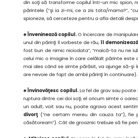
din soţi să transforme copilul într-un mic spion
părintele (“şi ia zi-mi, ce a zis tata/mama?”, “c
spioneze, să cerceteze pentru a afla detalii despre
♣ Înveninează copilul.
O încercare de manipulare,
unul din părinţi îl vorbeste de rău,
îl demonizează 
fost bun de nimic niciodata”, “maică-ta nu ne iu
celui mic o imagine în care celălalt părinte este di
mai ales când se simte părăsit, va ajunge să-şi îns
are nevoie de fapt de ambii părinţi în continuare).
♣ Învinovăţesc copilul.
La fel de grav sau poate ş
ruptura dintre cei doi soţi; el oricum simte o oar
un adult, voit sau nu, poate agrava acest senti
divorţ
(“ne certam mereu din cauza ta”), fie pe
căsătoream”). Cât de groaznic trebuie să fie pent