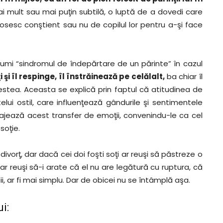
ai mult sau mai puţin subtilă, o luptă de a dovedi care
losesc conştient sau nu de copilul lor pentru a-şi face
numi “sindromul de îndepărtare de un părinte” în cazul
 şi îl respinge, îl înstrăinează pe celălalt,
ba chiar îl
estea. Aceasta se explică prin faptul că atitudinea de
elui ostil, care influenţează gândurile şi sentimentele
urajează acest transfer de emoţii, convenindu-le ca cel
soţie.
ivorţ, dar dacă cei doi foşti soţi ar reuşi să păstreze o
ar reuşi să-i arate că el nu are legătură cu ruptura, că
i, ar fi mai simplu. Dar de obicei nu se întâmplă aşa.
i: