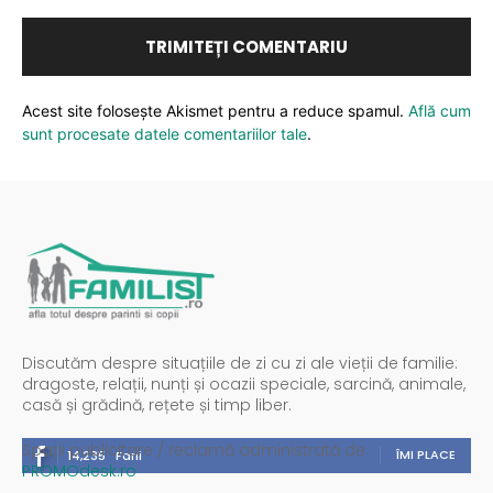
Acest site folosește Akismet pentru a reduce spamul.
Află cum
sunt procesate datele comentariilor tale
.
Discutăm despre situațiile de zi cu zi ale vieții de familie:
dragoste, relații, nunți și ocazii speciale, sarcină, animale,
casă și grădină, rețete și timp liber.
Spații publicitare / reclamă administrată de
ÎMI PLACE
14,235
Fani
PROMOdesk.ro