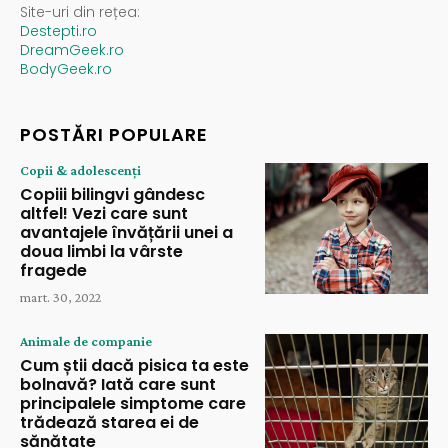
Site-uri din rețea:
Destepti.ro
DreamGeek.ro
BodyGeek.ro
POSTĂRI POPULARE
Copii & adolescenți
Copiii bilingvi gândesc
altfel! Vezi care sunt
avantajele învățării unei a
doua limbi la vârste
fragede
mart. 30, 2022
Animale de companie
Cum știi dacă pisica ta este
bolnavă? Iată care sunt
principalele simptome care
trădează starea ei de
sănătate