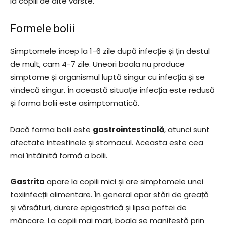
la copiii de alte vârste.
Formele bolii
Simptomele încep la 1-6 zile după infecție și țin destul
de mult, cam 4-7 zile. Uneori boala nu produce
simptome și organismul luptă singur cu infecția și se
vindecă singur. În această situație infecția este redusă
și forma bolii este asimptomatică.
Dacă forma bolii este
gastrointestinală
, atunci sunt
afectate intestinele și stomacul. Aceasta este cea
mai întâlnită formă a bolii.
Gastrita
apare la copiii mici și are simptomele unei
toxiinfecții alimentare. În general apar stări de greață
și vărsături, durere epigastrică și lipsa poftei de
mâncare. La copiii mai mari, boala se manifestă prin