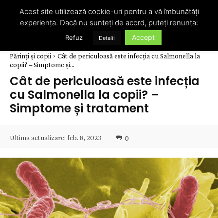
Acest site utilizează cookie-uri pentru a vă îmbunătăți
experiența. Dacă nu sunteți de acord, puteți renunța:
Accept
Refuz
Detalii
Părinți și copii
Cât de periculoasă este infecția cu Salmonella la
copii? – Simptome și...
Cât de periculoasă este infecția
cu Salmonella la copii? –
Simptome și tratament
Ultima actualizare:
feb. 8, 2023
0