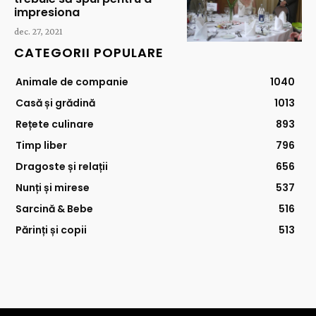
impresiona
dec. 27, 2021
CATEGORII POPULARE
Animale de companie
1040
Casă și grădină
1013
Rețete culinare
893
Timp liber
796
Dragoste și relații
656
Nunți și mirese
537
Sarcină & Bebe
516
Părinți și copii
513