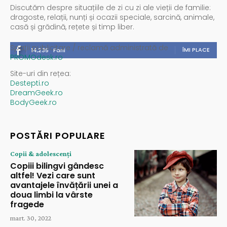
Discutăm despre situațiile de zi cu zi ale vieții de familie:
dragoste, relații, nunți și ocazii speciale, sarcină, animale,
casă și grădină, rețete și timp liber.
Spații publicitare / reclamă administrată de
ÎMI PLACE
14,235
Fani
PROMOdesk.ro
Site-uri din rețea:
Destepti.ro
DreamGeek.ro
BodyGeek.ro
POSTĂRI POPULARE
Copii & adolescenți
Copiii bilingvi gândesc
altfel! Vezi care sunt
avantajele învățării unei a
doua limbi la vârste
fragede
mart. 30, 2022