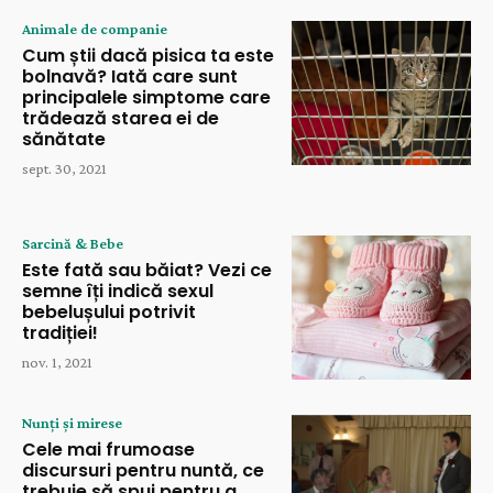
Animale de companie
Cum știi dacă pisica ta este
bolnavă? Iată care sunt
principalele simptome care
trădează starea ei de
sănătate
sept. 30, 2021
Sarcină & Bebe
Este fată sau băiat? Vezi ce
semne îți indică sexul
bebelușului potrivit
tradiției!
nov. 1, 2021
Nunți și mirese
Cele mai frumoase
discursuri pentru nuntă, ce
trebuie să spui pentru a