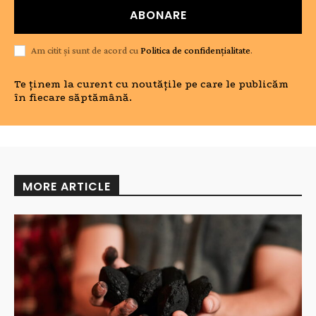
ABONARE
Am citit și sunt de acord cu
Politica de confidențialitate
.
Te ținem la curent cu noutățile pe care le publicăm
în fiecare săptămână.
MORE ARTICLE