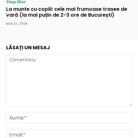
Timp liber
La munte cu copiii: cele mai frumoase trasee de
vară (la mai puțin de 2-3 ore de București)
mai 25, 2026
LĂSAȚI UN MESAJ
Comentariu:
Nu
Ema