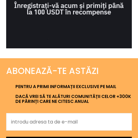
ABONEAZĂ-TE ASTĂZI
PENTRU A PRIMI INFORMAȚII EXCLUSIVE PE MAIL
DACĂ VREI SĂ TE ALĂTURI COMUNITĂȚII CELOR +300K
DE PĂRINȚI CARE NE CITESC ANUAL