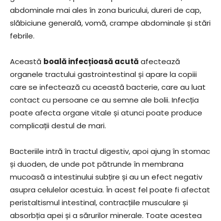
abdominale mai ales în zona buricului, dureri de cap,
slăbiciune generală, vomă, crampe abdominale și stări
febrile.
Această
boală infecțioasă acută
afectează
organele tractului gastrointestinal și apare la copiii
care se infectează cu această bacterie, care au luat
contact cu persoane ce au semne ale bolii. Infecția
poate afecta organe vitale și atunci poate produce
complicații destul de mari.
Bacteriile intră în tractul digestiv, apoi ajung în stomac
și duoden, de unde pot pătrunde în membrana
mucoasă a intestinului subțire și au un efect negativ
asupra celulelor acestuia. În acest fel poate fi afectat
peristaltismul intestinal, contracțiile musculare și
absorbția apei și a sărurilor minerale. Toate acestea