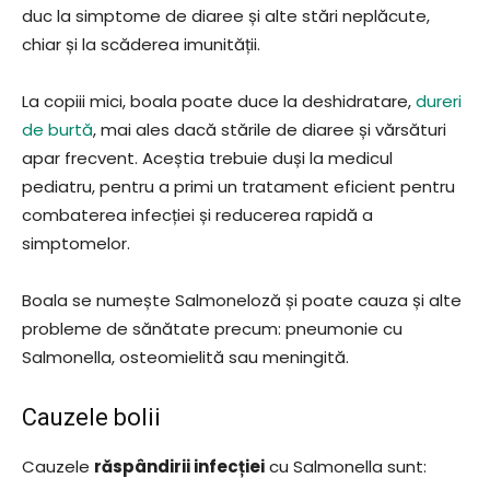
duc la simptome de diaree și alte stări neplăcute,
chiar și la scăderea imunității.
La copiii mici, boala poate duce la deshidratare,
dureri
de burtă
, mai ales dacă stările de diaree și vărsături
apar frecvent. Aceștia trebuie duși la medicul
pediatru, pentru a primi un tratament eficient pentru
combaterea infecției și reducerea rapidă a
simptomelor.
Boala se numește Salmoneloză și poate cauza și alte
probleme de sănătate precum: pneumonie cu
Salmonella, osteomielită sau meningită.
Cauzele bolii
Cauzele
răspândirii infecției
cu Salmonella sunt: