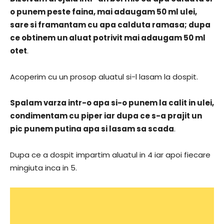
o punem peste faina, mai adaugam 50 ml ulei,
sare si framantam cu apa calduta ramasa; dupa
ce obtinem un aluat potrivit mai adaugam 50 ml
otet
.
Acoperim cu un prosop aluatul si-l lasam la dospit.
Spalam varza intr-o apa si-o punem la calit in ulei,
condimentam cu piper iar dupa ce s-a prajit un
pic punem putina apa si lasam sa scada
.
Dupa ce a dospit impartim aluatul in 4 iar apoi fiecare
mingiuta inca in 5.