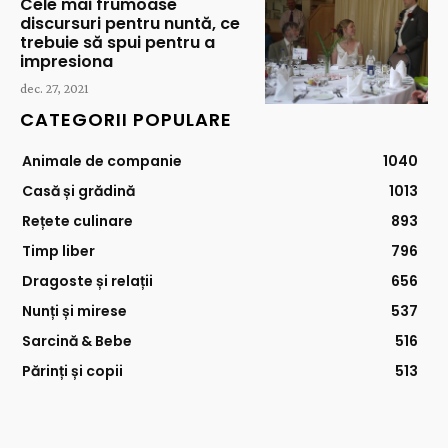
Cele mai frumoase
discursuri pentru nuntă, ce
trebuie să spui pentru a
impresiona
dec. 27, 2021
CATEGORII POPULARE
Animale de companie
1040
Casă și grădină
1013
Rețete culinare
893
Timp liber
796
Dragoste și relații
656
Nunți și mirese
537
Sarcină & Bebe
516
Părinți și copii
513