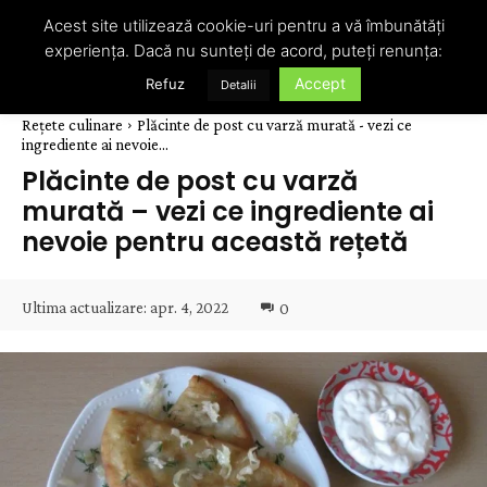
Acest site utilizează cookie-uri pentru a vă îmbunătăți
experiența. Dacă nu sunteți de acord, puteți renunța:
Accept
Refuz
Detalii
Rețete culinare
Plăcinte de post cu varză murată - vezi ce
ingrediente ai nevoie...
Plăcinte de post cu varză
murată – vezi ce ingrediente ai
nevoie pentru această rețetă
Ultima actualizare:
apr. 4, 2022
0