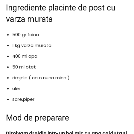
Ingrediente placinte de post cu
varza murata
500 gr faina
1 kg varza murata
400 ml apa
50 ml otet
drojdie ( ca o nuca mica )
ulei
sare,piper
Mod de preparare
Dizolvam drojdia intr-un bol mic cu apa calduta si