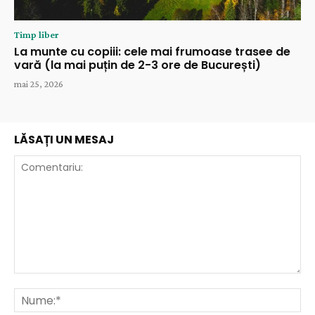
Timp liber
La munte cu copiii: cele mai frumoase trasee de
vară (la mai puțin de 2-3 ore de București)
mai 25, 2026
LĂSAȚI UN MESAJ
Comentariu:
Nu