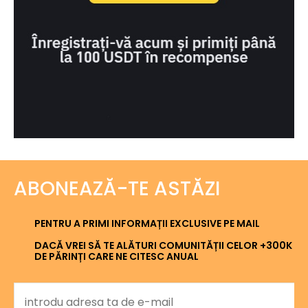
ABONEAZĂ-TE ASTĂZI
PENTRU A PRIMI INFORMAȚII EXCLUSIVE PE MAIL
DACĂ VREI SĂ TE ALĂTURI COMUNITĂȚII CELOR +300K
DE PĂRINȚI CARE NE CITESC ANUAL