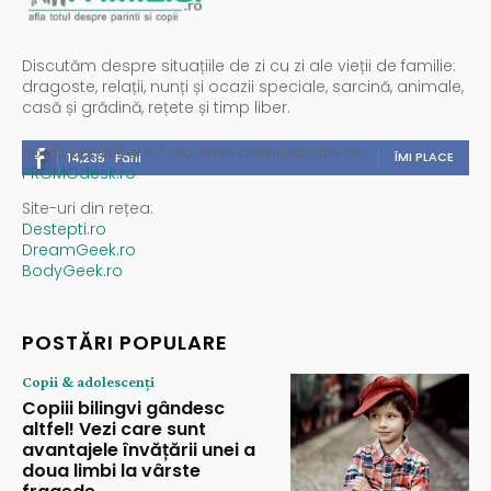
Discutăm despre situațiile de zi cu zi ale vieții de familie:
dragoste, relații, nunți și ocazii speciale, sarcină, animale,
casă și grădină, rețete și timp liber.
Spații publicitare / reclamă administrată de
ÎMI PLACE
14,235
Fani
PROMOdesk.ro
Site-uri din rețea:
Destepti.ro
DreamGeek.ro
BodyGeek.ro
POSTĂRI POPULARE
Copii & adolescenți
Copiii bilingvi gândesc
altfel! Vezi care sunt
avantajele învățării unei a
doua limbi la vârste