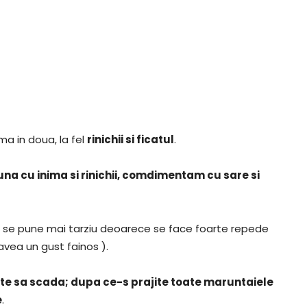
a in doua, la fel
rinichii si ficatul
.
a cu inima si rinichii, comdimentam cu sare si
ul se pune mai tarziu deoarece se face foarte repede
 avea un gust fainos ).
te sa scada; dupa ce-s prajite toate maruntaiele
e
.