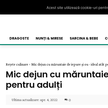
Acest site utilizează cookie-uri pent
DRAGOSTE
NUNȚI & MIRESE
SARCINA & BEBE
C
Rețete culinare
Mic dejun cu măruntaie de iepure și ou - ideal atât pe
Mic dejun cu măruntaie d
pentru adulți
Ultima actualizare:
apr. 4, 2022
0