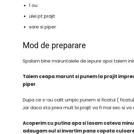
1 ou
ulei pt prajit
sare si piper
Mod de preparare
Spalam bine maruntaiele de iepure apoi taiem inim
Taiem ceapa marunt si punem la prajit impreun
piper
.
Dupa ce s-au calit umpic punem si ficatul ( ficat
,iar daca sta prea mult la prajit va fi mai sec si va
Acoperim cu putina apa si lasam cateva minu
adaugam oul si invartim pana capata culoar