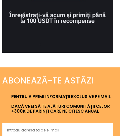
ABONEAZĂ-TE ASTĂZI
PENTRU A PRIMI INFORMAȚII EXCLUSIVE PE MAIL
DACĂ VREI SĂ TE ALĂTURI COMUNITĂȚII CELOR
+300K DE PĂRINȚI CARE NE CITESC ANUAL