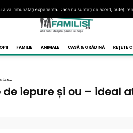
ru a vă îmbunătăți experiența. Dacă nu sunteți de acord, puteți re
OPII
FAMILIE
ANIMALE
CASĂ & GRĂDINĂ
REȚETE C
ntru...
e iepure și ou – ideal at