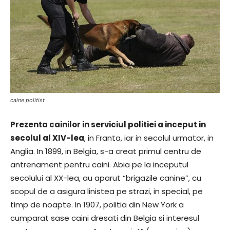
caine politist
Prezenta cainilor in serviciul politiei a inceput in
secolul al XIV-lea
, in Franta, iar in secolul urmator, in
Anglia. In 1899, in Belgia, s-a creat primul centru de
antrenament pentru caini. Abia pe la inceputul
secolului al XX-lea, au aparut “brigazile canine”, cu
scopul de a asigura linistea pe strazi, in special, pe
timp de noapte. In 1907, politia din New York a
cumparat sase caini dresati din Belgia si interesul