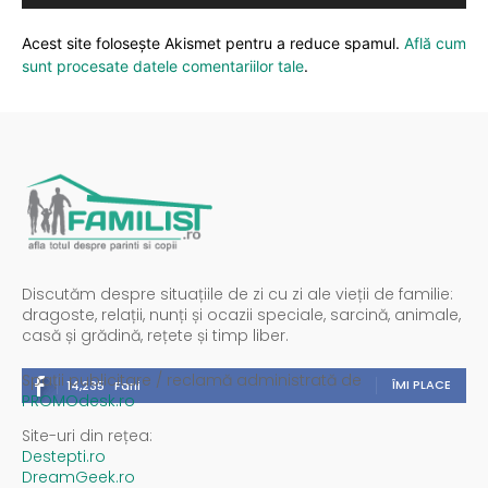
Acest site folosește Akismet pentru a reduce spamul.
Află cum
sunt procesate datele comentariilor tale
.
Discutăm despre situațiile de zi cu zi ale vieții de familie:
dragoste, relații, nunți și ocazii speciale, sarcină, animale,
casă și grădină, rețete și timp liber.
Spații publicitare / reclamă administrată de
ÎMI PLACE
14,235
Fani
PROMOdesk.ro
Site-uri din rețea:
Destepti.ro
DreamGeek.ro