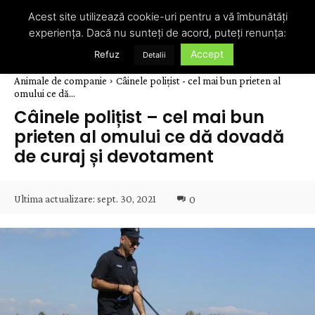
Acest site utilizează cookie-uri pentru a vă îmbunătăți
experiența. Dacă nu sunteți de acord, puteți renunța:
Accept
Refuz
Detalii
Animale de companie
Câinele polițist - cel mai bun prieten al
omului ce dă...
Câinele polițist – cel mai bun
prieten al omului ce dă dovadă
de curaj și devotament
Ultima actualizare:
sept. 30, 2021
0