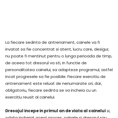
La fiecare sedinta de antrenament, cainele va fi
invatat sa fie concentrat si atent, lucru care, desigur,
nu poate fi mentinut pentru o lunga perioada de timp,
de aceea tot dresorul va sti, in functie de
personalitatea cainelui, sa adapteze programul, astfel
incat progresele sa fie posibile. Fiecare exercitiu de
antrenament este reluat de nenumarate ori, dar,
obligatoriu, fiecare sedinta se va incheia cu un
exercitiu reusit al cainelui.
Dresajul incepe in primul an de viata al cainelui
si,
odata incheiat acest proces, cainele si dresorul sau