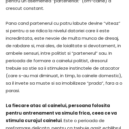
pentru un asemenea “parteneriat” (om-caine) a
crescut constant.
Pana cand partenerul cu patru labute devine “viteaz”
si pentru a se ridica la nivelul datoriei care ii este
incredintata, este nevoie de multa munca de dresaj,
de rabdare si, mai ales, de loialitate si devotament, in
ambele sensuri, intre politist si “partenerul” sau. In
perioada de formare a cainelui politist, dresorul
trebuie sa stie sa ii stimuleze instinctele de atacator
(care s-au mai diminuat, in timp, la cainele domestic),
sa il invete sa muste si sa imobilizeze “prada”, fara a o
parasi.
La fiecare atac al cainelui, persoana folosita
pentru antrenament va simula frica, ceea ce va
stimula curajul cainelui
. Este o perioada de
preformare delicata, pentru ca trebuie gasit echilibrul