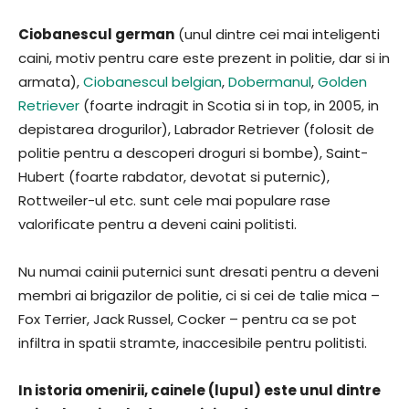
Ciobanescul german
(unul dintre cei mai inteligenti
caini, motiv pentru care este prezent in politie, dar si in
armata),
Ciobanescul belgian
,
Dobermanul
,
Golden
Retriever
(foarte indragit in Scotia si in top, in 2005, in
depistarea drogurilor), Labrador Retriever (folosit de
politie pentru a descoperi droguri si bombe), Saint-
Hubert (foarte rabdator, devotat si puternic),
Rottweiler-ul etc. sunt cele mai populare rase
valorificate pentru a deveni caini politisti.
Nu numai cainii puternici sunt dresati pentru a deveni
membri ai brigazilor de politie, ci si cei de talie mica –
Fox Terrier, Jack Russel, Cocker – pentru ca se pot
infiltra in spatii stramte, inaccesibile pentru politisti.
In istoria omenirii, cainele (lupul) este unul dintre