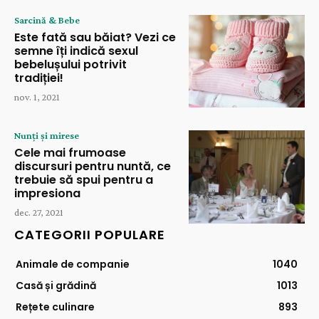
Sarcină & Bebe
Este fată sau băiat? Vezi ce
semne îți indică sexul
bebelușului potrivit
tradiției!
nov. 1, 2021
Nunți și mirese
Cele mai frumoase
discursuri pentru nuntă, ce
trebuie să spui pentru a
impresiona
dec. 27, 2021
CATEGORII POPULARE
Animale de companie
1040
Casă și grădină
1013
Rețete culinare
893