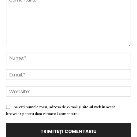
Comentariu:
Nu
Ema
Web
Salvați numele meu, adresa de e-mail și site-ul web în acest
browser pentru data viitoare i comentariu.