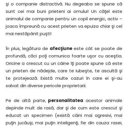
şi o companie distractivă. Nu degeaba se spune că
sunt cei mai buni prieteni ai omului! Un căţel este
animalul de companie pentru un copil energic, activ –
joaca împreună cu acest prieten va epuiza chiar şi cel
mai nestăpânit puşti!
În plus, legătura de
afecţiune
este cât se poate de
profundă, căci poţi comunica foarte uşor cu aceştia.
Oricine a crescut cu un câine îţi poate spune că este
un prieten de nădejde, care te iubeşte, te ascultă şi
te protejează. Există multe cazuri în care ei şi-au
salvat din diverse pericole proprietarii.
Pe de altă parte,
personalitatea
acestor animale
depinde mult de rasă, dar şi de cum este crescut şi
educat un specimen (există câini mai agresivi, mai
puţin jucăuşi, mai puţin inteligenţi, fie din cauza rasei,