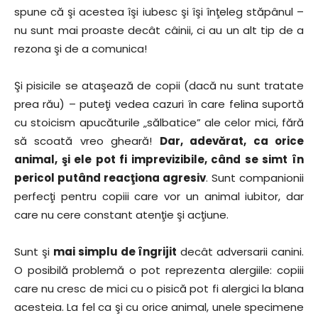
spune că şi acestea îşi iubesc şi îşi înţeleg stăpânul –
nu sunt mai proaste decât câinii, ci au un alt tip de a
rezona şi de a comunica!
Şi pisicile se ataşează de copii (dacă nu sunt tratate
prea rău) – puteţi vedea cazuri în care felina suportă
cu stoicism apucăturile „sălbatice” ale celor mici, fără
să scoată vreo gheară!
Dar, adevărat, ca orice
animal, şi ele pot fi imprevizibile, când se simt în
pericol putând reacţiona agresiv
. Sunt companionii
perfecţi pentru copiii care vor un animal iubitor, dar
care nu cere constant atenţie şi acţiune.
Sunt şi
mai simplu de îngrijit
decât adversarii canini.
O posibilă problemă o pot reprezenta alergiile: copiii
care nu cresc de mici cu o pisică pot fi alergici la blana
acesteia. La fel ca şi cu orice animal, unele specimene