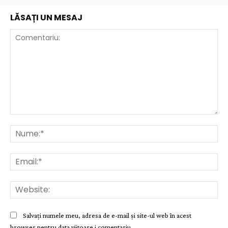
LĂSAȚI UN MESAJ
Comentariu:
Nu
Ema
Web
Salvați numele meu, adresa de e-mail și site-ul web în acest
browser pentru data viitoare i comentariu.