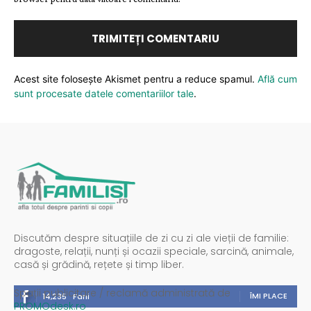
Acest site folosește Akismet pentru a reduce spamul.
Află cum
sunt procesate datele comentariilor tale
.
Discutăm despre situațiile de zi cu zi ale vieții de familie:
dragoste, relații, nunți și ocazii speciale, sarcină, animale,
casă și grădină, rețete și timp liber.
Spații publicitare / reclamă administrată de
ÎMI PLACE
14,235
Fani
PROMOdesk.ro