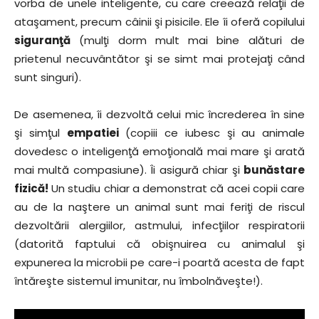
vorba de unele inteligente, cu care creează relaţii de
ataşament, precum câinii şi pisicile. Ele îi oferă copilului
siguranţă
(mulţi dorm mult mai bine alături de
prietenul necuvântător şi se simt mai protejaţi când
sunt singuri).
De asemenea, îi dezvoltă celui mic încrederea în sine
şi simţul
empatiei
(copiii ce iubesc şi au animale
dovedesc o inteligenţă emoţională mai mare şi arată
mai multă compasiune). Îi asigură chiar şi
bunăstare
fizică!
Un studiu chiar a demonstrat că acei copii care
au de la naştere un animal sunt mai feriţi de riscul
dezvoltării alergiilor, astmului, infecţiilor respiratorii
(datorită faptului că obişnuirea cu animalul şi
expunerea la microbii pe care-i poartă acesta de fapt
întăreşte sistemul imunitar, nu îmbolnăveşte!).