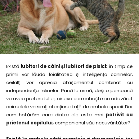
Există
iubitori de câini şi iubitori de pisici:
în timp ce
primii vor lăuda loialitatea şi inteligenţa caninelor,
ceilalţi vor aprecia ataşamentul combinat cu
independenţa felinelor. Până la urmă, deşi o persoană
va avea preferatul ei, cineva care iubeşte cu adevărat
animelele va simţi afecţiune faţă de ambele specii. Dar
cum hotărâm care dintre ele este mai
potrivit ca
prietenul copilului,
companionul său necuvântător?
Există în ambele părţi avantaje şi dezavantaje, iar