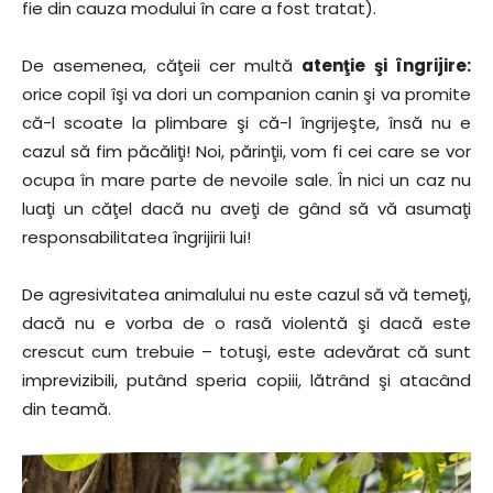
fie din cauza modului în care a fost tratat).
De asemenea, căţeii cer multă
atenţie şi îngrijire:
orice copil îşi va dori un companion canin şi va promite
că-l scoate la plimbare şi că-l îngrijeşte, însă nu e
cazul să fim păcăliţi! Noi, părinţii, vom fi cei care se vor
ocupa în mare parte de nevoile sale. În nici un caz nu
luaţi un căţel dacă nu aveţi de gând să vă asumaţi
responsabilitatea îngrijirii lui!
De agresivitatea animalului nu este cazul să vă temeţi,
dacă nu e vorba de o rasă violentă şi dacă este
crescut cum trebuie – totuşi, este adevărat că sunt
imprevizibili, putând speria copiii, lătrând şi atacând
din teamă.