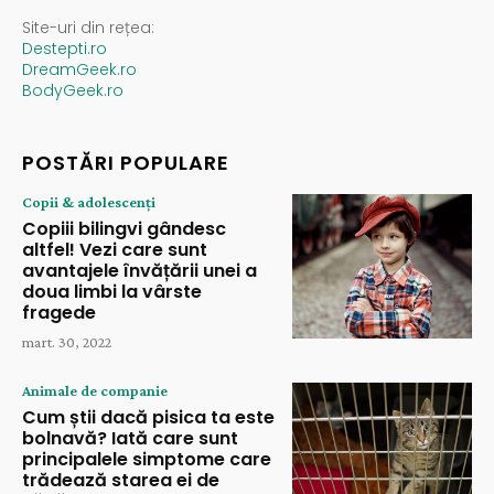
Site-uri din rețea:
Destepti.ro
DreamGeek.ro
BodyGeek.ro
POSTĂRI POPULARE
Copii & adolescenți
Copiii bilingvi gândesc
altfel! Vezi care sunt
avantajele învățării unei a
doua limbi la vârste
fragede
mart. 30, 2022
Animale de companie
Cum știi dacă pisica ta este
bolnavă? Iată care sunt
principalele simptome care
trădează starea ei de