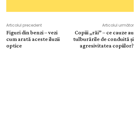
Articolul precedent
Articolul următor
Figuri din benzi – vezi
Copiii „răi” – ce cauze au
cum arată aceste iluzii
tulburările de conduită şi
optice
agresivitatea copiilor?