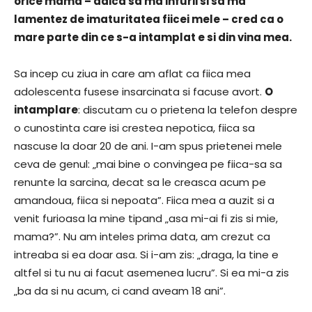
orice mama – adica sa ma infurii si sa ma
lamentez de imaturitatea fiicei mele – cred ca o
mare parte din ce s-a intamplat e si din vina mea.
Sa incep cu ziua in care am aflat ca fiica mea
adolescenta fusese insarcinata si facuse avort.
O
intamplare
: discutam cu o prietena la telefon despre
o cunostinta care isi crestea nepotica, fiica sa
nascuse la doar 20 de ani. I-am spus prietenei mele
ceva de genul: „mai bine o convingea pe fiica-sa sa
renunte la sarcina, decat sa le creasca acum pe
amandoua, fiica si nepoata”. Fiica mea a auzit si a
venit furioasa la mine tipand „asa mi-ai fi zis si mie,
mama?”. Nu am inteles prima data, am crezut ca
intreaba si ea doar asa. Si i-am zis: „draga, la tine e
altfel si tu nu ai facut asemenea lucru”. Si ea mi-a zis
„ba da si nu acum, ci cand aveam 18 ani”.