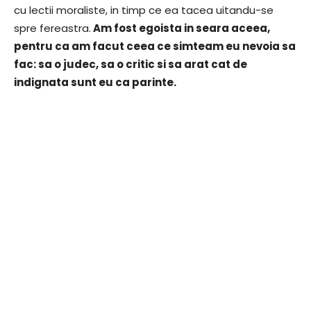
cu lectii moraliste, in timp ce ea tacea uitandu-se
spre fereastra.
Am fost egoista in seara aceea,
pentru ca am facut ceea ce simteam eu nevoia sa
fac: sa o judec, sa o critic si sa arat cat de
indignata sunt eu ca parinte.