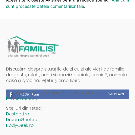
sunt procesate datele comentariilor tale
.
Discutăm despre situațiile de zi cu zi ale vieții de familie:
dragoste, relații, nunți și ocazii speciale, sarcină, animale,
casă și grădină, rețete și timp liber.
Spații publicitare / reclamă administrată de
ÎMI PLACE
14,235
Fani
PROMOdesk.ro
Site-uri din rețea:
Destepti.ro
DreamGeek.ro
BodyGeek.ro