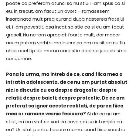
poate ca preferam atunci sa nu stiu. I-am spus ca si
eu, in trecut, am facut un avort – ramasesem
insarcinata mult prea curand dupa nasterea fratelui
ei. I-am povestit, asa incat sa stie ca si eu am facut
greseli. Nu ne-am apropiat foarte mult, dar macar
acum putem vorbi si ma bucur ca am reusit sa nu fiu
chiar acel tip de mama care stie doar sa judece si sa
condamne.
Pana la urma, ma intreb de ce, cand fiica mea a
intrat in adolescenta, de ce nu am purtat absolut
nici o discutie cu ea despre dragoste; despre
relatii; despre baieti; despre protectie. De ce am
preferat sa ignor aceste realitati, de parca fiica
mea ar ramane vesnic fecioara?
Si de ce nu am
stiut, nu am vrut sa vad ca ceva rau se intampla cu
ea? Un sfat pentru fiecare mama: cand fiica voastra