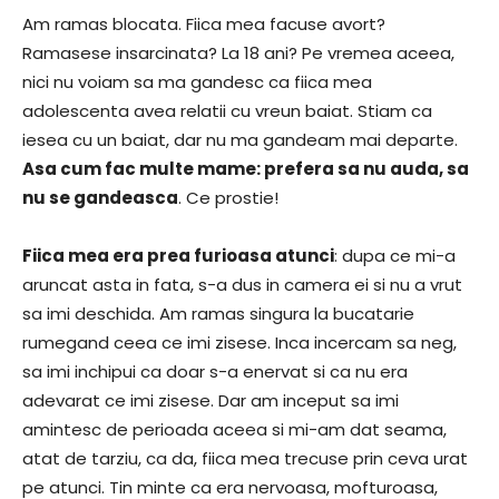
Am ramas blocata. Fiica mea facuse avort?
Ramasese insarcinata? La 18 ani? Pe vremea aceea,
nici nu voiam sa ma gandesc ca fiica mea
adolescenta avea relatii cu vreun baiat. Stiam ca
iesea cu un baiat, dar nu ma gandeam mai departe.
Asa cum fac multe mame: prefera sa nu auda, sa
nu se gandeasca
. Ce prostie!
Fiica mea era prea furioasa atunci
: dupa ce mi-a
aruncat asta in fata, s-a dus in camera ei si nu a vrut
sa imi deschida. Am ramas singura la bucatarie
rumegand ceea ce imi zisese. Inca incercam sa neg,
sa imi inchipui ca doar s-a enervat si ca nu era
adevarat ce imi zisese. Dar am inceput sa imi
amintesc de perioada aceea si mi-am dat seama,
atat de tarziu, ca da, fiica mea trecuse prin ceva urat
pe atunci. Tin minte ca era nervoasa, mofturoasa,