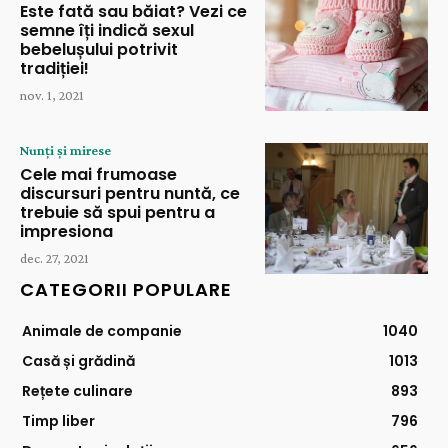
Este fată sau băiat? Vezi ce
semne îți indică sexul
bebelușului potrivit
tradiției!
nov. 1, 2021
Nunți și mirese
Cele mai frumoase
discursuri pentru nuntă, ce
trebuie să spui pentru a
impresiona
dec. 27, 2021
CATEGORII POPULARE
Animale de companie
1040
Casă și grădină
1013
Rețete culinare
893
Timp liber
796