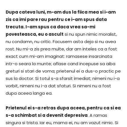
Dupa cateva luni, m-am dus la fiica mea si i-am
zis ca imi pare rau pentru ce i-am spus data
trecuta. I-am spus ca daca vrea sa-mi
povesteasca, eu o ascult
si nu spun nimic moralist,
nu condamn, nu critic. Facusem asta deja si nu avea
rost. Nu mi-a zis prea multe, dar am inteles ca a fost
exact cum mi-am imaginat: ramasese insarcinata
intr-o seara la munte; aflase cand incepuse sa aiba
greturi si stari de voma; prietenul ei a dus-o practic pe
sus la doctor. Si totul s-a sfarsit imediat; nimeni nu i-a
vorbit, nimeni nu i-a dat sfaturi. Si nimeni nu a fost
dupa aceea langa ea.
Prietenul ei s-a retras dupa aceea, pentru ca si ea
s-a schimbat si a devenit depresiva
. A ramas
singura si trista. Iar eu, mama ei, nu am vazut nimic. Si