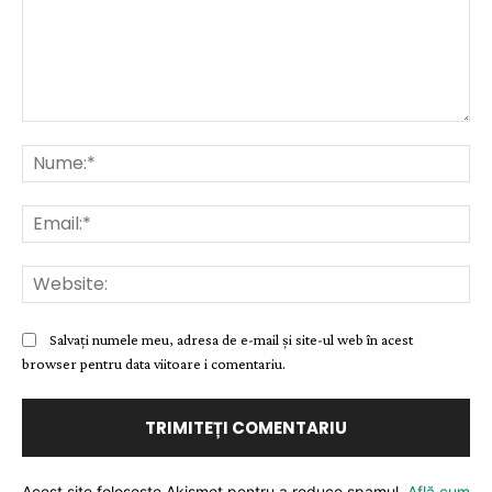
Comentariu:
Nu
Ema
Web
Salvați numele meu, adresa de e-mail și site-ul web în acest
browser pentru data viitoare i comentariu.
Acest site folosește Akismet pentru a reduce spamul.
Află cum