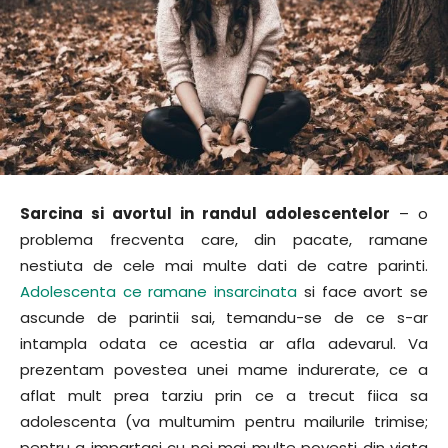
Sarcina si avortul in randul adolescentelor
– o
problema frecventa care, din pacate, ramane
nestiuta de cele mai multe dati de catre parinti.
Adolescenta ce ramane insarcinata
si face avort se
ascunde de parintii sai, temandu-se de ce s-ar
intampla odata ce acestia ar afla adevarul. Va
prezentam povestea unei mame indurerate, ce a
aflat mult prea tarziu prin ce a trecut fiica sa
adolescenta (va multumim pentru mailurile trimise;
pentru a impartasi cu noi mai multe povesti din viata