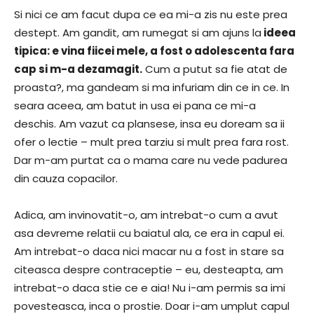
Si nici ce am facut dupa ce ea mi-a zis nu este prea
destept. Am gandit, am rumegat si am ajuns la
ideea
tipica: e vina fiicei mele, a fost o adolescenta fara
cap si m-a dezamagit.
Cum a putut sa fie atat de
proasta?, ma gandeam si ma infuriam din ce in ce. In
seara aceea, am batut in usa ei pana ce mi-a
deschis. Am vazut ca plansese, insa eu doream sa ii
ofer o lectie – mult prea tarziu si mult prea fara rost.
Dar m-am purtat ca o mama care nu vede padurea
din cauza copacilor.
Adica, am invinovatit-o, am intrebat-o cum a avut
asa devreme relatii cu baiatul ala, ce era in capul ei.
Am intrebat-o daca nici macar nu a fost in stare sa
citeasca despre contraceptie – eu, desteapta, am
intrebat-o daca stie ce e aia! Nu i-am permis sa imi
povesteasca, inca o prostie. Doar i-am umplut capul