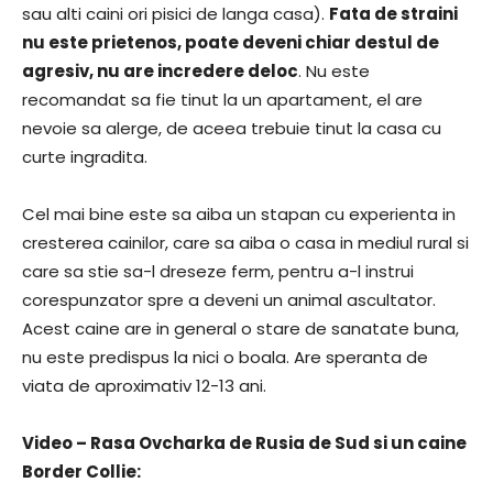
sau alti caini ori pisici de langa casa).
Fata de straini
nu este prietenos, poate deveni chiar destul de
agresiv, nu are incredere deloc
. Nu este
recomandat sa fie tinut la un apartament, el are
nevoie sa alerge, de aceea trebuie tinut la casa cu
curte ingradita.
Cel mai bine este sa aiba un stapan cu experienta in
cresterea cainilor, care sa aiba o casa in mediul rural si
care sa stie sa-l dreseze ferm, pentru a-l instrui
corespunzator spre a deveni un animal ascultator.
Acest caine are in general o stare de sanatate buna,
nu este predispus la nici o boala. Are speranta de
viata de aproximativ 12-13 ani.
Video – Rasa Ovcharka de Rusia de Sud si un caine
Border Collie: