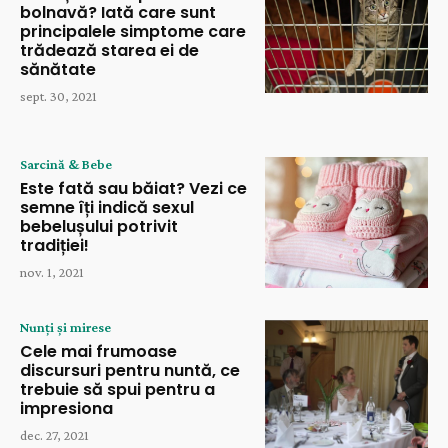
bolnavă? Iată care sunt
principalele simptome care
trădează starea ei de
sănătate
sept. 30, 2021
Sarcină & Bebe
Este fată sau băiat? Vezi ce
semne îți indică sexul
bebelușului potrivit
tradiției!
nov. 1, 2021
Nunți și mirese
Cele mai frumoase
discursuri pentru nuntă, ce
trebuie să spui pentru a
impresiona
dec. 27, 2021