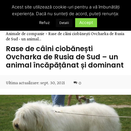
Acest site utilizează cookie-uri pentru a vă îmbunătăți
experiența. Dacă nu sunteți de acord, puteți renunța:
Accept
Refuz
Detalii
Animale de companie
Rase de câini ciobănești Ovcharka de Rusia
de Sud - un animal...
Rase de câini ciobănești
Ovcharka de Rusia de Sud – un
animal încăpățânat și dominant
Ultima actualizare:
sept. 30, 2021
0