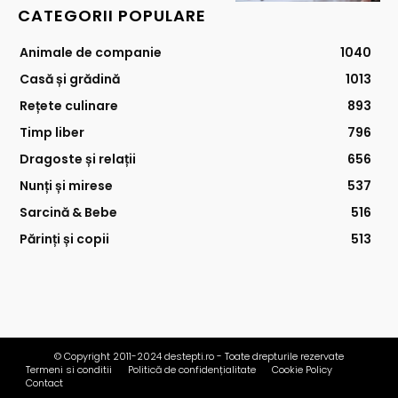
CATEGORII POPULARE
Animale de companie
1040
Casă și grădină
1013
Rețete culinare
893
Timp liber
796
Dragoste și relații
656
Nunți și mirese
537
Sarcină & Bebe
516
Părinți și copii
513
© Copyright 2011-2024 destepti.ro - Toate drepturile rezervate
Termeni si conditii
Politică de confidențialitate
Cookie Policy
Contact