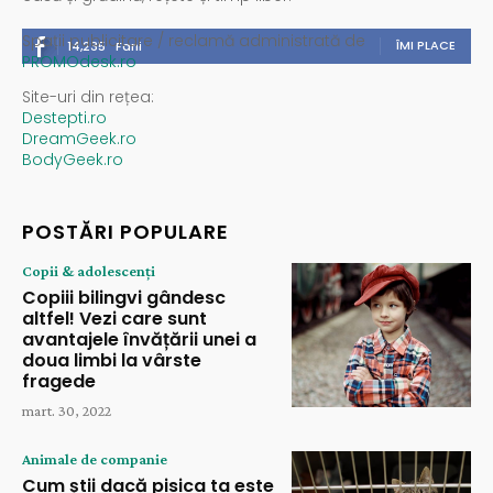
Spații publicitare / reclamă administrată de
ÎMI PLACE
14,235
Fani
PROMOdesk.ro
Site-uri din rețea:
Destepti.ro
DreamGeek.ro
BodyGeek.ro
POSTĂRI POPULARE
Copii & adolescenți
Copiii bilingvi gândesc
altfel! Vezi care sunt
avantajele învățării unei a
doua limbi la vârste
fragede
mart. 30, 2022
Animale de companie
Cum știi dacă pisica ta este