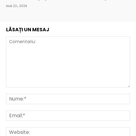
mai 25, 2026
LĂSAȚI UN MESAJ
Comentariu:
Nu
Ema
Web