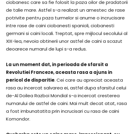
ciobanesc care sa fie folosit la paza oilor de pradatorii
de talie mare. Astfel s-a realizat un amestec de rase
potrivite pentru paza turmelor si anume o incrucisare
intre rase de caini ciobanesti spanioli, ciobanesti
germani si caini locali. Treptat, spre mijlocul secolului al
XIX-lea, nevoia obtinerii unor astfel de caini a scazut
deoarece numarul de lupi s-a redus.
La un moment dat, in perioada de sfarsit a
Revolutiei Franceze, aceasta rasa a ajuns in
pericol de disparitie
. Cei care au apreciat aceasta
rasa au incercat salvarea ei, astfel dupa sfarsitul celui
de-Al Doilea Razboi Mondial s-a incercat cresterea
numarului de astfel de caini. Mai mult decat atat, rasa
a fost imbunatatita prin incrucisari cu rasa de caini
Komondor.