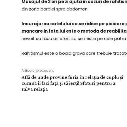
Masajul de 2 ori pe zi ajuta in cazuri de rahitis
din zona barbiei spre abdomen.
Incurajarea catelului sa se ridice pe picioare
mancare in fata lui este o metoda de reabilita
nevoit sa faca un efort sa se miste pe cele patru 
Rahitismul este o boala grava care trebuie trata
Articolul precedent
Află de unde provine furia în relația de cuplu și
cum să îi faci față și să ierți! Sfaturi pentru a
salva relația