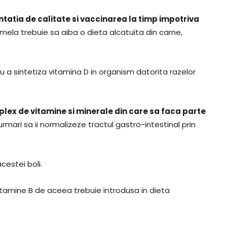
tatia de calitate si vaccinarea la timp impotriva
i femela trebuie sa aiba o dieta alcatuita din carne,
 a sintetiza vitamina D in organism datorita razelor
lex de vitamine si minerale din care sa faca parte
mari sa ii normalizeze tractul gastro-intestinal prin
acestei boli.
itamine B de aceea trebuie introdusa in dieta