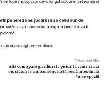
m
: se face masaj usor de-a lungul coloanei vetebrale si
 prin punerea unei jucarii sau a ceva bun de
re
. Astfel el va incerca sa ajunga la jucarie si va fi
picioare.
ta sub supraveghere medicala.
Articolul următor
Află cum apare giardioza la pisică, la câine sau la
om și cum se transmite această boală intestinală
între specii!