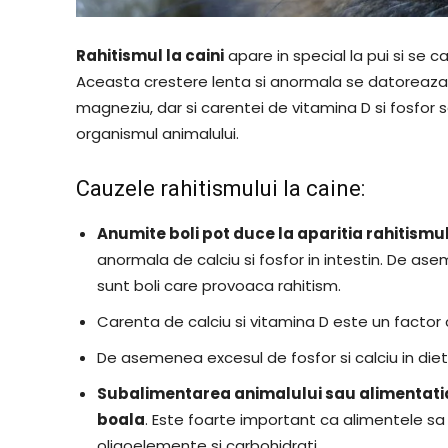
Rahitismul la caini
apare in special la pui si se
Aceasta crestere lenta si anormala se datoreaza
magneziu, dar si carentei de vitamina D si fosfor
organismul animalului.
Cauzele rahitismului la caine:
Anumite boli pot duce la aparitia rahitismu
anormala de calciu si fosfor in intestin. De asem
sunt boli care provoaca rahitism.
Carenta de calciu si vitamina D este un factor c
De asemenea excesul de fosfor si calciu in die
Subalimentarea animalului sau alimentatia
boala
. Este foarte important ca alimentele sa 
oligoelemente si carbohidrati.