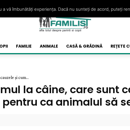
ru a vă îmbunătăți experiența. Dacă nu sunteți de acord, puteți re
OPII
FAMILIE
ANIMALE
CASĂ & GRĂDINĂ
REȚETE C
 cauzele și cum...
smul la câine, care sunt 
 pentru ca animalul să s