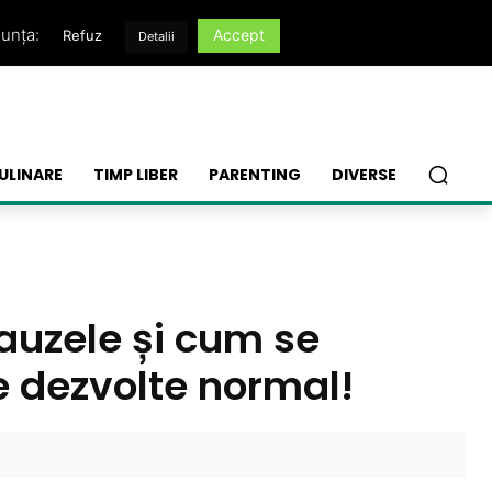
nunța:
Accept
Refuz
Detalii
ULINARE
TIMP LIBER
PARENTING
DIVERSE
cauzele și cum se
e dezvolte normal!