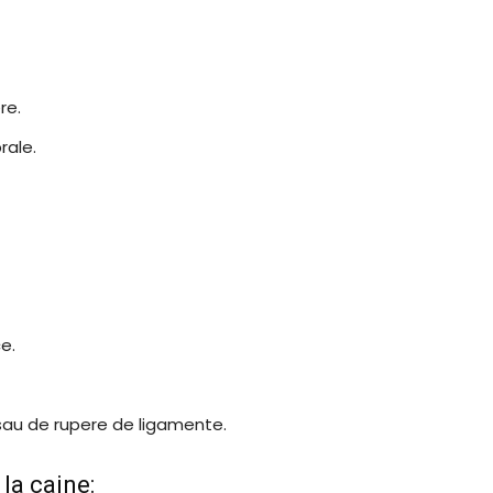
re.
rale.
e.
sau de rupere de ligamente.
la caine: