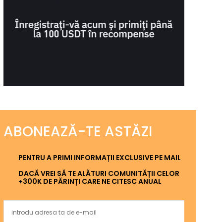
ABONEAZĂ-TE ASTĂZI
PENTRU A PRIMI INFORMAȚII EXCLUSIVE PE MAIL
DACĂ VREI SĂ TE ALĂTURI COMUNITĂȚII CELOR
+300K DE PĂRINȚI CARE NE CITESC ANUAL