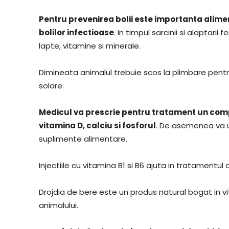
Pentru prevenirea bolii este importanta alimen
bolilor infectioase
. In timpul sarcinii si alaptari
lapte, vitamine si minerale.
Dimineata animalul trebuie scos la plimbare pentru
solare.
Medicul va prescrie pentru tratament un comp
vitamina D, calciu si fosforul
. De asemenea va ur
suplimente alimentare.
Injectiile cu vitamina B1 si B6 ajuta in tratamentul 
Drojdia de bere este un produs natural bogat in v
animalului.