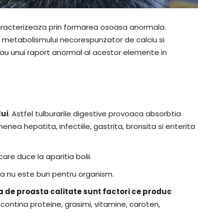
 caracterizeaza prin formarea osoasa anormala.
 metabolismului necorespunzator de calciu si
 sau unui raport anormal al acestor elemente in
lui
. Astfel tulburarile digestive provoaca absorbtia
enea hepatita, infectiile, gastrita, bronsita si enterita
are duce la aparitia bolii.
ta nu este bun pentru organism.
 de proasta calitate sunt factori ce produc
contina proteine, grasimi, vitamine, caroten,