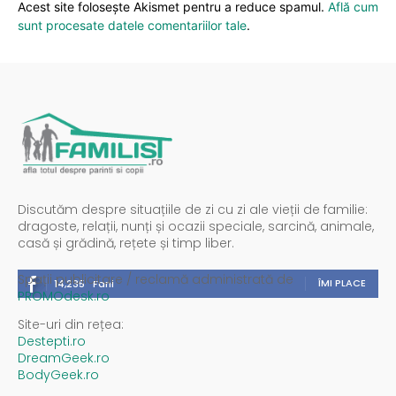
Acest site folosește Akismet pentru a reduce spamul.
Află cum
sunt procesate datele comentariilor tale
.
Discutăm despre situațiile de zi cu zi ale vieții de familie:
dragoste, relații, nunți și ocazii speciale, sarcină, animale,
casă și grădină, rețete și timp liber.
Spații publicitare / reclamă administrată de
ÎMI PLACE
14,235
Fani
PROMOdesk.ro
Site-uri din rețea:
Destepti.ro
DreamGeek.ro
BodyGeek.ro