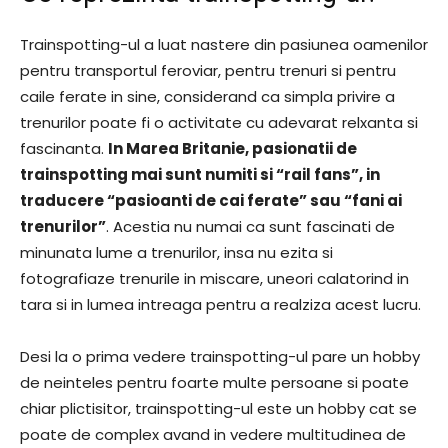
Trainspotting-ul a luat nastere din pasiunea oamenilor
pentru transportul feroviar, pentru trenuri si pentru
caile ferate in sine, considerand ca simpla privire a
trenurilor poate fi o activitate cu adevarat relxanta si
fascinanta.
In Marea Britanie, pasionatii de
trainspotting mai sunt numiti si “rail fans”, in
traducere “pasioanti de cai ferate” sau “fani ai
trenurilor”
. Acestia nu numai ca sunt fascinati de
minunata lume a trenurilor, insa nu ezita si
fotografiaze trenurile in miscare, uneori calatorind in
tara si in lumea intreaga pentru a realziza acest lucru.
Desi la o prima vedere trainspotting-ul pare un hobby
de neinteles pentru foarte multe persoane si poate
chiar plictisitor, trainspotting-ul este un hobby cat se
poate de complex avand in vedere multitudinea de