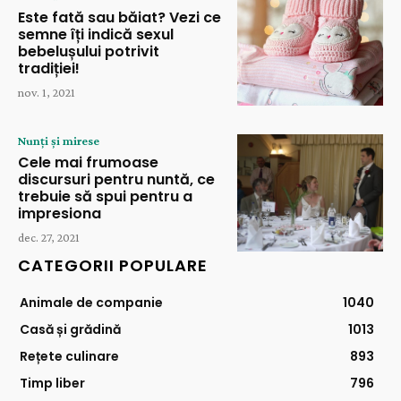
Este fată sau băiat? Vezi ce
semne îți indică sexul
bebelușului potrivit
tradiției!
nov. 1, 2021
Nunți și mirese
Cele mai frumoase
discursuri pentru nuntă, ce
trebuie să spui pentru a
impresiona
dec. 27, 2021
CATEGORII POPULARE
Animale de companie
1040
Casă și grădină
1013
Rețete culinare
893
Timp liber
796