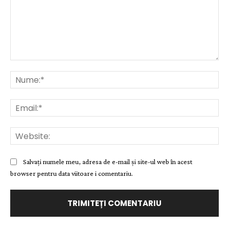
Comentariu:
Nu
Ema
Web
Salvați numele meu, adresa de e-mail și site-ul web în acest
browser pentru data viitoare i comentariu.