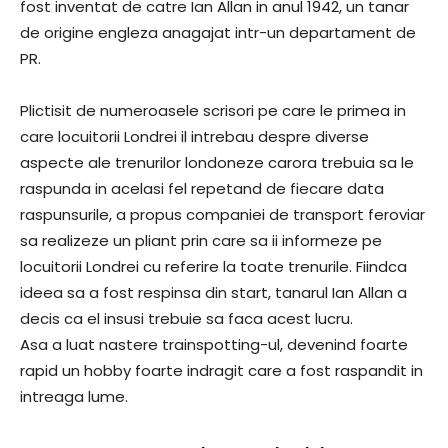
fost inventat de catre Ian Allan in anul 1942, un tanar
de origine engleza anagajat intr-un departament de
PR.
Plictisit de numeroasele scrisori pe care le primea in
care locuitorii Londrei il intrebau despre diverse
aspecte ale trenurilor londoneze carora trebuia sa le
raspunda in acelasi fel repetand de fiecare data
raspunsurile, a propus companiei de transport feroviar
sa realizeze un pliant prin care sa ii informeze pe
locuitorii Londrei cu referire la toate trenurile. Fiindca
ideea sa a fost respinsa din start, tanarul Ian Allan a
decis ca el insusi trebuie sa faca acest lucru.
Asa a luat nastere trainspotting-ul, devenind foarte
rapid un hobby foarte indragit care a fost raspandit in
intreaga lume.