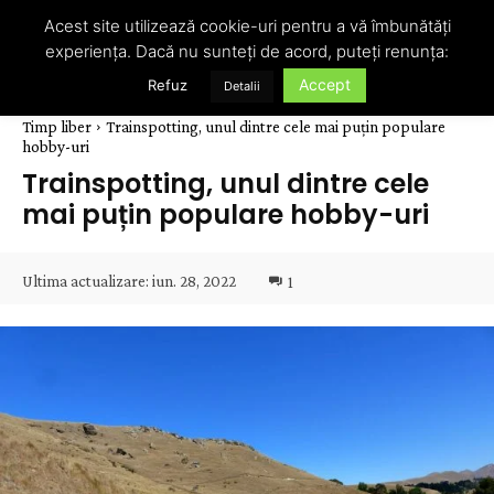
Acest site utilizează cookie-uri pentru a vă îmbunătăți
experiența. Dacă nu sunteți de acord, puteți renunța:
Accept
Refuz
Detalii
Timp liber
Trainspotting, unul dintre cele mai puțin populare
hobby-uri
Trainspotting, unul dintre cele
mai puțin populare hobby-uri
Ultima actualizare:
iun. 28, 2022
1