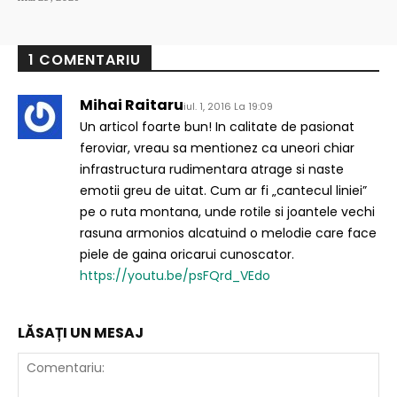
1 COMENTARIU
Mihai Raitaru
iul. 1, 2016 La 19:09
Un articol foarte bun! In calitate de pasionat
feroviar, vreau sa mentionez ca uneori chiar
infrastructura rudimentara atrage si naste
emotii greu de uitat. Cum ar fi „cantecul liniei”
pe o ruta montana, unde rotile si joantele vechi
rasuna armonios alcatuind o melodie care face
piele de gaina oricarui cunoscator.
https://youtu.be/psFQrd_VEdo
LĂSAȚI UN MESAJ