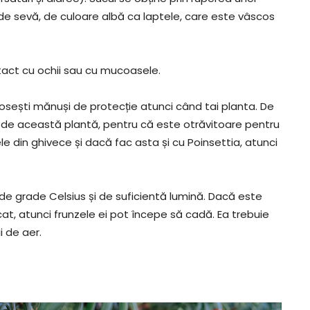
i de sevă, de culoare albă ca laptele, care este vâscos
ntact cu ochii sau cu mucoasele.
olosești mănuși de protecție atunci când tai planta. De
de această plantă, pentru că este otrăvitoare pentru
 din ghivece și dacă fac asta și cu Poinsettia, atunci
e grade Celsius și de suficientă lumină. Dacă este
cat, atunci frunzele ei pot începe să cadă. Ea trebuie
i de aer.