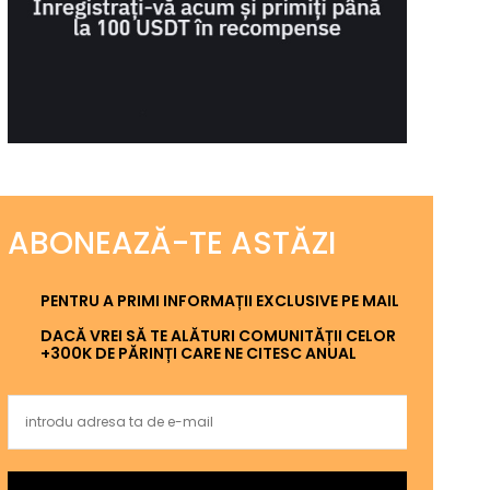
ABONEAZĂ-TE ASTĂZI
PENTRU A PRIMI INFORMAȚII EXCLUSIVE PE MAIL
DACĂ VREI SĂ TE ALĂTURI COMUNITĂȚII CELOR
+300K DE PĂRINȚI CARE NE CITESC ANUAL