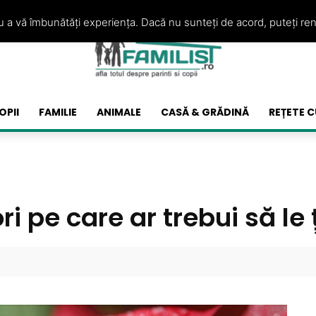
ru a vă îmbunătăți experiența. Dacă nu sunteți de acord, puteți re
OPII
FAMILIE
ANIMALE
CASĂ & GRĂDINĂ
REȚETE C
i pe care ar trebui să le