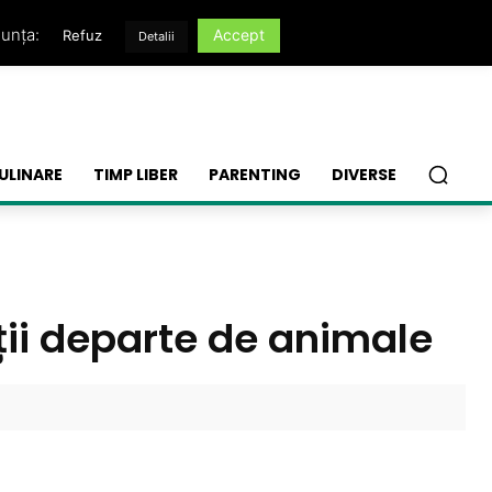
nunța:
Accept
Refuz
Detalii
ULINARE
TIMP LIBER
PARENTING
DIVERSE
 ții departe de animale