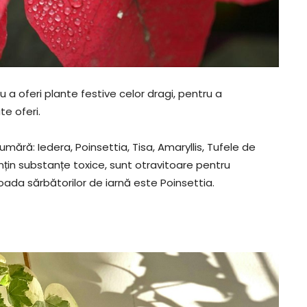
a oferi plante festive celor dragi, pentru a
e oferi.
mără: Iedera, Poinsettia, Tisa, Amaryllis, Tufele de
nțin substanțe toxice, sunt otravitoare pentru
ada sărbătorilor de iarnă este Poinsettia.