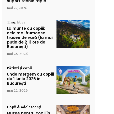
suport tehnic rapid
mai 27, 2026
Timp liber
La munte cu copiii:
cele mai frumoase
trasee de vară (la mai
puțin de 2-3 ore de
București)
mai 25, 2026
Părinți și copii
Unde mergem cu copiii
de 1 Iunie 2026 în
București
mai 22, 2026
Copii & adolescenți
Muzee pentru copii în