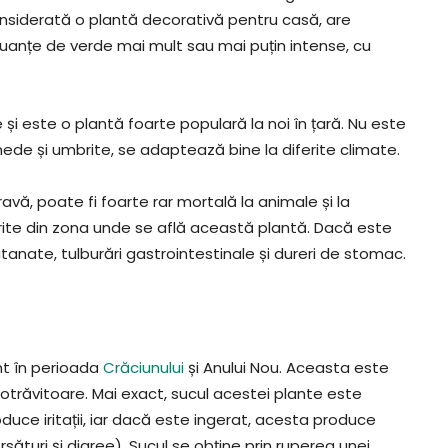
nsiderată o plantă decorativă pentru casă, are
nuanțe de verde mai mult sau mai puțin intense, cu
și este o plantă foarte populară la noi în țară. Nu este
ede și umbrite, se adaptează bine la diferite climate.
vă, poate fi foarte rar mortală la animale și la
ite din zona unde se află această plantă. Dacă este
tanate, tulburări gastrointestinale și dureri de stomac.
nt în perioada
Crăciunului
și Anului Nou. Aceasta este
otrăvitoare. Mai exact, sucul acestei plante este
oduce iritații, iar dacă este ingerat, acesta produce
ături și diaree). Sucul se obține prin ruperea unei