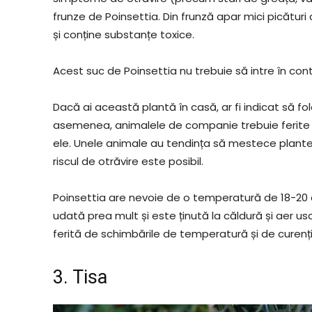
frunze de Poinsettia. Din frunză apar mici picătur
și conține substanțe toxice.
Acest suc de Poinsettia nu trebuie să intre în co
Dacă ai această plantă în casă, ar fi indicat să f
asemenea, animalele de companie trebuie ferite 
ele. Unele animale au tendința să mestece plantele
riscul de otrăvire este posibil.
Poinsettia are nevoie de o temperatură de 18-20 d
udată prea mult și este ținută la căldură și aer us
ferită de schimbările de temperatură și de curenți
3. Tisa