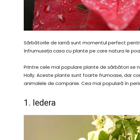
Sărbătorile de iarnă sunt momentul perfect pentru 
înfrumuseța casa cu plante pe care natura le poat
Printre cele mai populare plante de sărbători se nu
Holly. Aceste plante sunt foarte frumoase, dar co
animalele de companie. Cea mai populară în perio
1. Iedera