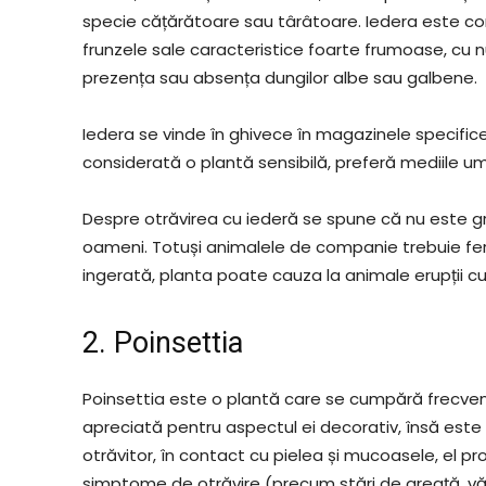
specie cățărătoare sau târâtoare. Iedera este co
frunzele sale caracteristice foarte frumoase, cu 
prezența sau absența dungilor albe sau galbene.
Iedera se vinde în ghivece în magazinele specifice 
considerată o plantă sensibilă, preferă mediile um
Despre otrăvirea cu iederă se spune că nu este gra
oameni. Totuși animalele de companie trebuie fer
ingerată, planta poate cauza la animale erupții cu
2. Poinsettia
Poinsettia este o plantă care se cumpără frecve
apreciată pentru aspectul ei decorativ, însă este 
otrăvitor, în contact cu pielea și mucoasele, el pr
simptome de otrăvire (precum stări de greață, vărs