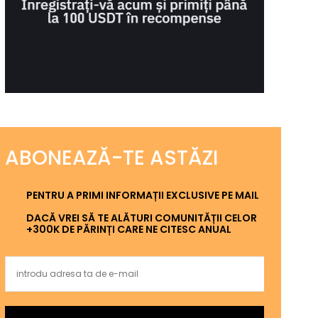
ABONEAZĂ-TE ASTĂZI
PENTRU A PRIMI INFORMAȚII EXCLUSIVE PE MAIL
DACĂ VREI SĂ TE ALĂTURI COMUNITĂȚII CELOR
+300K DE PĂRINȚI CARE NE CITESC ANUAL