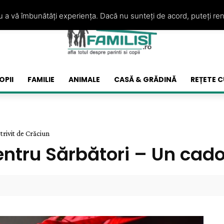
ru a vă îmbunătăți experiența. Dacă nu sunteți de acord, puteți re
OPII
FAMILIE
ANIMALE
CASĂ & GRĂDINĂ
REȚETE C
trivit de Crăciun
ntru Sărbători – Un cado