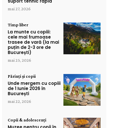
suport tehnic rapid
mai 27, 2026
Timp liber
La munte cu copiii:
cele mai frumoase
trasee de vară (la mai
puțin de 2-3 ore de
București)
mai 25, 2026
Părinți și copii
Unde mergem cu copiii
de 1 Iunie 2026 în
București
mai 22, 2026
Copii & adolescenți
Muzee pentru copii în