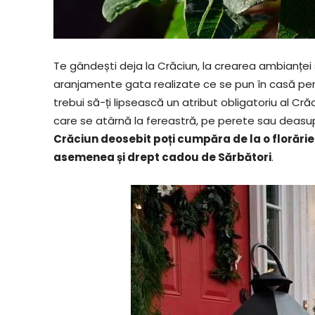
Te gândești deja la Crăciun, la crearea ambianței
aranjamente gata realizate ce se pun în casă pent
trebui să-ți lipsească un atribut obligatoriu al Cr
care se atârnă la fereastră, pe perete sau deasupr
Crăciun deosebit poți cumpăra de la o florărie
asemenea și drept cadou de Sărbători
.