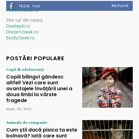
Spații publicitare / reclamă administrată de
ÎMI PLACE
14,235
Fani
PROMOdesk.ro
Site-uri din rețea:
Destepti.ro
DreamGeek.ro
BodyGeek.ro
POSTĂRI POPULARE
Copii & adolescenți
Copiii bilingvi gândesc
altfel! Vezi care sunt
avantajele învățării unei a
doua limbi la vârste
fragede
mart. 30, 2022
Animale de companie
Cum știi dacă pisica ta este
bolnavă? Iată care sunt