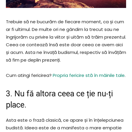
Trebuie să ne bucurăm de fiecare moment, ca și cum
ar fi ultimul. De multe ori ne gândim la trecut sau ne
îngrijorăm cu privire la viitor și uităm să trăim prezentul.
Ceea ce contează însă este doar ceea ce avem aici
și acum. Asta ne învață budismul, respectiv să învățăm
să fim pe deplin prezenți.
Cum atingi fericirea?
Propria fericire stă în mâinile tale
.
3. Nu fă altora ceea ce ție nu-ți
place.
Asta este o frază clasică, ce apare și în înțelepciunea
budistă. Ideea este de a manifesta o mare empatie