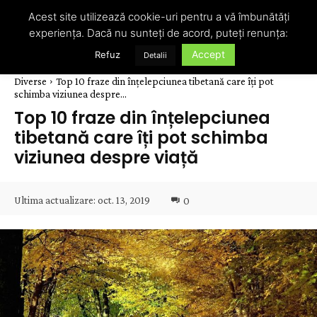
Acest site utilizează cookie-uri pentru a vă îmbunătăți
experiența. Dacă nu sunteți de acord, puteți renunța:
Accept
Refuz
Detalii
Diverse
Top 10 fraze din înțelepciunea tibetană care îți pot
schimba viziunea despre...
Top 10 fraze din înțelepciunea
tibetană care îți pot schimba
viziunea despre viață
Ultima actualizare:
oct. 13, 2019
0