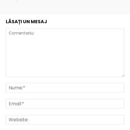
LĂSAȚI UN MESAJ
Comentariu:
Nu
Ema
Web