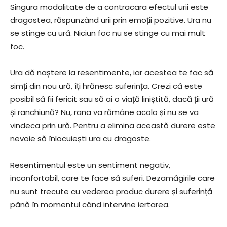
Singura modalitate de a contracara efectul urii este
dragostea, răspunzând urii prin emoții pozitive. Ura nu
se stinge cu ură. Niciun foc nu se stinge cu mai mult
foc.
Ura dă naștere la resentimente, iar acestea te fac să
simți din nou ură, îți hrănesc suferința. Crezi că este
posibil să fii fericit sau să ai o viață liniștită, dacă ții ură
și ranchiună? Nu, rana va rămâne acolo și nu se va
vindeca prin ură. Pentru a elimina această durere este
nevoie să înlocuiești ura cu dragoste.
Resentimentul este un sentiment negativ,
inconfortabil, care te face să suferi. Dezamăgirile care
nu sunt trecute cu vederea produc durere și suferință
până în momentul când intervine iertarea.