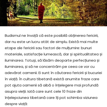
Budismul ne învață că este posibilă obținerea fericirii,
dar nu este un lucru atât de simplu. Există mai multe
etape ale fericirii sau factori de mulțumire: bunuri
materiale, satisfacție lumească, dar și spiritualitatea și
iluminarea. Totuși, să lăsăm deoparte perfecțiunea și
iluminarea, și să ne concentrăm pe ceea ce vor cu
adevărat oamenii. Ei sunt în căutarea fericirii și bucuriei
în viață. În cultura tibetană există anumite fraze care
pot ajuta oamenii să aibă o înțelegere mai profundă
asupra vieții. Iată care sunt cele 10 fraze din
înțelepciunea tibetană care îți pot schimba viziunea
despre viață: