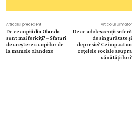
Articolul precedent
Articolul următor
De ce copiii din Olanda
De ce adolescenții suferă
sunt mai fericiți? – Sfaturi
de singurătate și
de creștere a copiilor de
depresie? Ce impact au
la mamele olandeze
rețelele sociale asupra
sănătății lor?