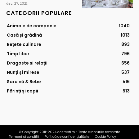
dec. 27, 2021
CATEGORII POPULARE
Animale de companie
1040
Casă și grădină
1013
Rețete culinare
893
Timp liber
796
Dragoste și relații
656
Nunți și mirese
537
Sarcină & Bebe
516
Părinți și copii
513
© Copyright 2011-2024 destepti.ro - Toate drepturile rezervate
Termeni si conditii
Politică de confidențialitate
Cookie Policy