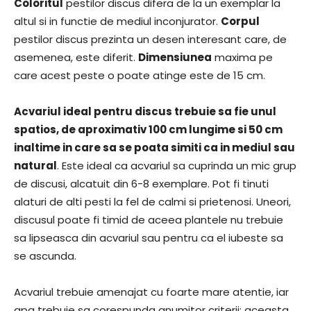
Coloritul
pestilor discus difera de la un exemplar la
altul si in functie de mediul inconjurator.
Corpul
pestilor discus prezinta un desen interesant care, de
asemenea, este diferit.
Dimensiunea
maxima pe
care acest peste o poate atinge este de 15 cm.
Acvariul ideal pentru discus trebuie sa fie unul
spatios, de aproximativ 100 cm lungime si 50 cm
inaltime in care sa se poata simiti ca in mediul sau
natural
. Este ideal ca acvariul sa cuprinda un mic grup
de discusi, alcatuit din 6-8 exemplare. Pot fi tinuti
alaturi de alti pesti la fel de calmi si prietenosi. Uneori,
discusul poate fi timid de aceea plantele nu trebuie
sa lipseasca din acvariul sau pentru ca el iubeste sa
se ascunda.
Acvariul trebuie amenajat cu foarte mare atentie, iar
apa trebuie sa corespunda anumitor criterii; aceasta