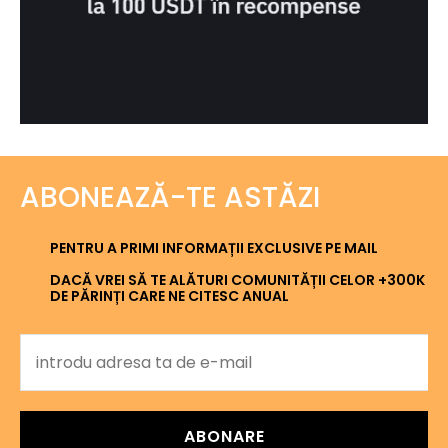
ABONEAZĂ-TE ASTĂZI
PENTRU A PRIMI INFORMAȚII EXCLUSIVE PE MAIL
DACĂ VREI SĂ TE ALĂTURI COMUNITĂȚII CELOR +300K
DE PĂRINȚI CARE NE CITESC ANUAL
ABONARE