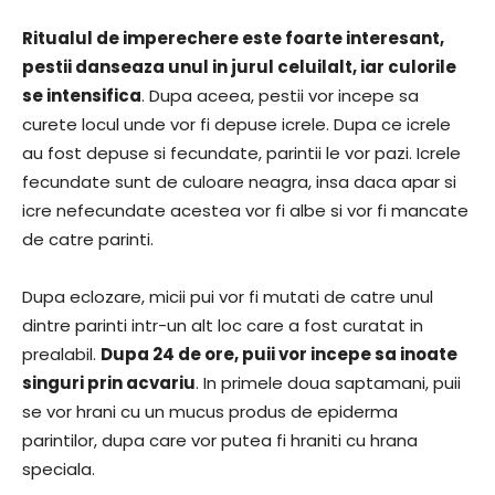
Ritualul de imperechere este foarte interesant,
pestii danseaza unul in jurul celuilalt, iar culorile
se intensifica
. Dupa aceea, pestii vor incepe sa
curete locul unde vor fi depuse icrele. Dupa ce icrele
au fost depuse si fecundate, parintii le vor pazi. Icrele
fecundate sunt de culoare neagra, insa daca apar si
icre nefecundate acestea vor fi albe si vor fi mancate
de catre parinti.
Dupa eclozare, micii pui vor fi mutati de catre unul
dintre parinti intr-un alt loc care a fost curatat in
prealabil.
Dupa 24 de ore, puii vor incepe sa inoate
singuri prin acvariu
. In primele doua saptamani, puii
se vor hrani cu un mucus produs de epiderma
parintilor, dupa care vor putea fi hraniti cu hrana
speciala.