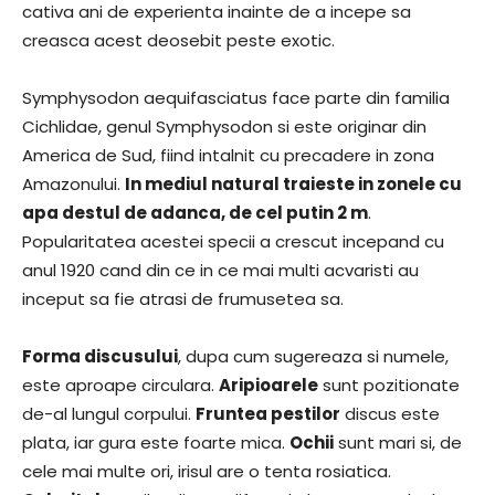
cativa ani de experienta inainte de a incepe sa
creasca acest deosebit peste exotic.
Symphysodon aequifasciatus face parte din familia
Cichlidae, genul Symphysodon si este originar din
America de Sud, fiind intalnit cu precadere in zona
Amazonului.
In mediul natural traieste in zonele cu
apa destul de adanca, de cel putin 2 m
.
Popularitatea acestei specii a crescut incepand cu
anul 1920 cand din ce in ce mai multi acvaristi au
inceput sa fie atrasi de frumusetea sa.
Forma discusului
, dupa cum sugereaza si numele,
este aproape circulara.
Aripioarele
sunt pozitionate
de-al lungul corpului.
Fruntea pestilor
discus este
plata, iar gura este foarte mica.
Ochii
sunt mari si, de
cele mai multe ori, irisul are o tenta rosiatica.