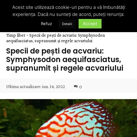
Acest site utilizează cookie-uri pentru a vă îmbunătăți
experiența. Dacă nu sunteți de acord, puteți renunța:
Accept
Refuz
Detalii
Timp liber
Specii de pești de acvariu: Symphysodon
aequifasciatus, supranumit și regele acvariului
Specii de pești de acvariu:
Symphysodon aequifasciatus,
supranumit și regele acvariului
Ultima actualizare:
iun. 14, 2022
0