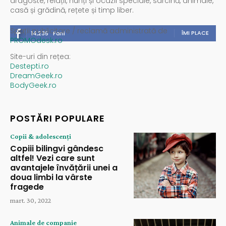
dragoste, relații, nunți și ocazii speciale, sarcină, animale,
casă și grădină, rețete și timp liber.
Spații publicitare / reclamă administrată de
ÎMI PLACE
14,235
Fani
PROMOdesk.ro
Site-uri din rețea:
Destepti.ro
DreamGeek.ro
BodyGeek.ro
POSTĂRI POPULARE
Copii & adolescenți
Copiii bilingvi gândesc
altfel! Vezi care sunt
avantajele învățării unei a
doua limbi la vârste
fragede
mart. 30, 2022
Animale de companie