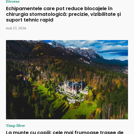
Diverse
Echipamentele care pot reduce blocajele în
chirurgia stomatologică: precizie, vizibilitate și
suport tehnic rapid
mai 27, 2026
Timp liber
La munte cu copiii: cele mai frumoase trasee de