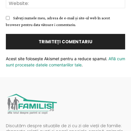
Web
Salvați numele meu, adresa de e-mail și site-ul web în acest
browser pentru data viitoare i comentariu.
Acest site folosește Akismet pentru a reduce spamul.
Află cum
sunt procesate datele comentariilor tale
.
Discutăm despre situațiile de zi cu zi ale vieții de familie: