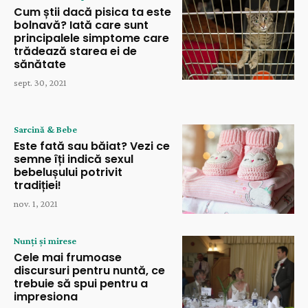
Cum știi dacă pisica ta este
bolnavă? Iată care sunt
principalele simptome care
trădează starea ei de
sănătate
sept. 30, 2021
Sarcină & Bebe
Este fată sau băiat? Vezi ce
semne îți indică sexul
bebelușului potrivit
tradiției!
nov. 1, 2021
Nunți și mirese
Cele mai frumoase
discursuri pentru nuntă, ce
trebuie să spui pentru a
impresiona