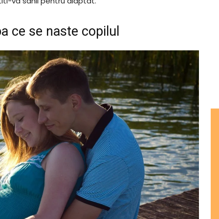
iti-va sanii pentru alaptat.
a ce se naste copilul