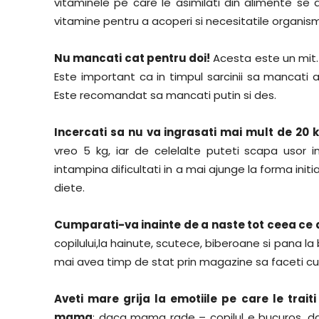
vitaminele pe care le asimilati din alimente se
vitamine pentru a acoperi si necesitatile organism
Nu mancati cat pentru doi!
Acesta este un mit. 
Este important ca in timpul sarcinii sa mancati a
Este recomandat sa mancati putin si des.
Incercati sa nu va ingrasati mai mult de 20 k
vreo 5 kg, iar de celelalte puteti scapa usor i
intampina dificultati in a mai ajunge la forma initi
diete.
Cumparati-va inainte de a naste tot ceea ce 
copilului,la hainute, scutece, biberoane si pana l
mai avea timp de stat prin magazine sa faceti cu
Aveti mare grija la emotiile pe care le traiti
mama
: daca mama rade – copilul e bucuros, d