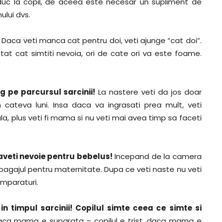
 duc la copil, de aceea este necesar un supliment de
ului dvs.
Daca veti manca cat pentru doi, veti ajunge “cat doi”.
tat cat simtiti nevoia, ori de cate ori va este foame.
g pe parcursul sarcinii!
La nastere veti da jos doar
n cateva luni. Insa daca va ingrasati prea mult, veti
ala, plus veti fi mama si nu veti mai avea timp sa faceti
aveti nevoie pentru bebelus!
Incepand de la camera
a bagajul pentru maternitate. Dupa ce veti naste nu veti
mparaturi.
 in timpul sarcinii! Copilul simte ceea ce simte si
aca mama e suparata – copilul e trist, daca mama e