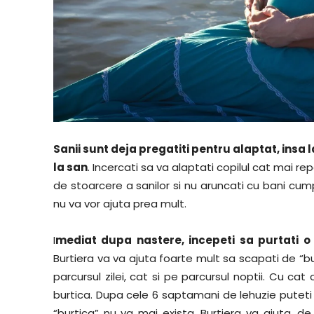
Sanii sunt deja pregatiti pentru alaptat, insa
la san
. Incercati sa va alaptati copilul cat mai 
de stoarcere a sanilor si nu aruncati cu bani 
nu va vor ajuta prea mult.
I
mediat dupa nastere, incepeti sa purtati o 
Burtiera va va ajuta foarte mult sa scapati de “b
parcursul zilei, cat si pe parcursul noptii. Cu c
burtica. Dupa cele 6 saptamani de lehuzie puteti i
“burtica” nu va mai exista. Burtiera va ajuta, 