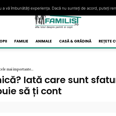
ru a vă îmbunătăți experiența. Dacă nu sunteți de acord, puteți re
OPII
FAMILIE
ANIMALE
CASĂ & GRĂDINĂ
REȚETE C
cele mai importante...
ică? Iată care sunt sfatu
uie să ți cont