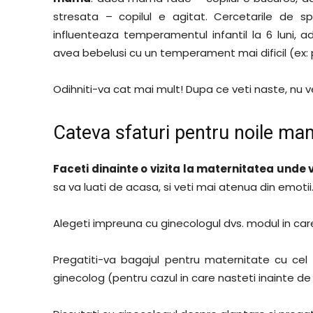
stresata – copilul e agitat. Cercetarile de s
influenteaza temperamentul infantil la 6 luni, a
avea bebelusi cu un temperament mai dificil (ex: p
Odihniti-va cat mai mult! Dupa ce veti naste, nu vet
Cateva sfaturi pentru noile mam
Faceti dinainte o vizita la maternitatea unde v
sa va luati de acasa, si veti mai atenua din emotii
Alegeti impreuna cu ginecologul dvs. modul in care 
Pregatiti-va bagajul pentru maternitate cu ce
ginecolog (pentru cazul in care nasteti inainte d