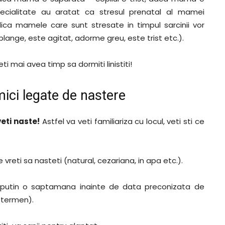
pecialitate au aratat ca stresul prenatal al mamei
dica mamele care sunt stresate in timpul sarcinii vor
lange, este agitat, adorme greu, este trist etc.).
i mai avea timp sa dormiti linistiti!
ici legate de nastere
eti naste!
Astfel va veti familiariza cu locul, veti sti ce
.
vreti sa nasteti (natural, cezariana, in apa etc.).
l putin o saptamana inainte de data preconizata de
e termen).