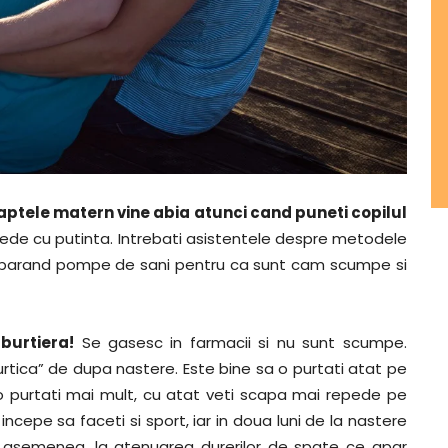
 laptele matern vine abia atunci cand puneti copilul
repede cu putinta. Intrebati asistentele despre metodele
cumparand pompe de sani pentru ca sunt cam scumpe si
burtiera!
Se gasesc in farmacii si nu sunt scumpe.
urtica” de dupa nastere. Este bine sa o purtati atat pe
at o purtati mai mult, cu atat veti scapa mai repede pe
ncepe sa faceti si sport, iar in doua luni de la nastere
de asemenea, la atenuarea durerilor de spate ce apar