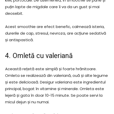
kiwi, portocale. De asemenea, în smoothie se pune și
puțin lapte de migdale care îi va da un gust și mai
deosebit.
Acest smoothie are efect benefic, calmează isteria,
durerile de cap, stresul, nevroza, are acțiune sedativă
și antispastică.
4. Omletă cu valeriană
Această rețetă este simplă și foarte hrănitoare.
Omleta se realizează din valeriană, ouă și alte legume
și este delicioasă. Desigur valeriana este ingredientul
principal, bogat în vitamine și minerale. Omleta este
lejeră și gata în doar 10-15 minute. Se poate servi la
micul dejun și nu numai.