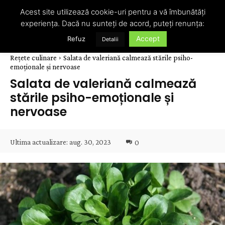
Acest site utilizează cookie-uri pentru a vă îmbunătăți
experiența. Dacă nu sunteți de acord, puteți renunța:
Accept
Refuz
Detalii
Rețete culinare
Salata de valeriană calmează stările psiho-
emoționale și nervoase
Salata de valeriană calmează
stările psiho-emoționale și
nervoase
Ultima actualizare:
aug. 30, 2023
0