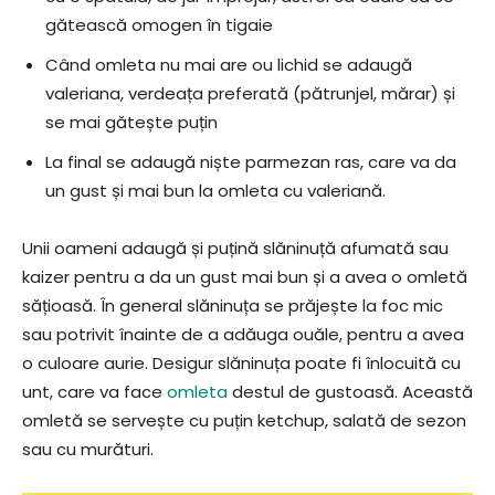
gătească omogen în tigaie
Când omleta nu mai are ou lichid se adaugă
valeriana, verdeața preferată (pătrunjel, mărar) și
se mai gătește puțin
La final se adaugă niște parmezan ras, care va da
un gust și mai bun la omleta cu valeriană.
Unii oameni adaugă și puțină slăninuță afumată sau
kaizer pentru a da un gust mai bun și a avea o omletă
sățioasă. În general slăninuța se prăjește la foc mic
sau potrivit înainte de a adăuga ouăle, pentru a avea
o culoare aurie. Desigur slăninuța poate fi înlocuită cu
unt, care va face
omleta
destul de gustoasă. Această
omletă se servește cu puțin ketchup, salată de sezon
sau cu murături.