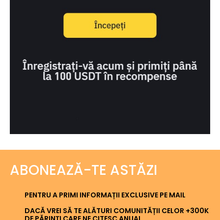
ABONEAZĂ-TE ASTĂZI
PENTRU A PRIMI INFORMAȚII EXCLUSIVE PE MAIL
DACĂ VREI SĂ TE ALĂTURI COMUNITĂȚII CELOR +300K
DE PĂRINȚI CARE NE CITESC ANUAL