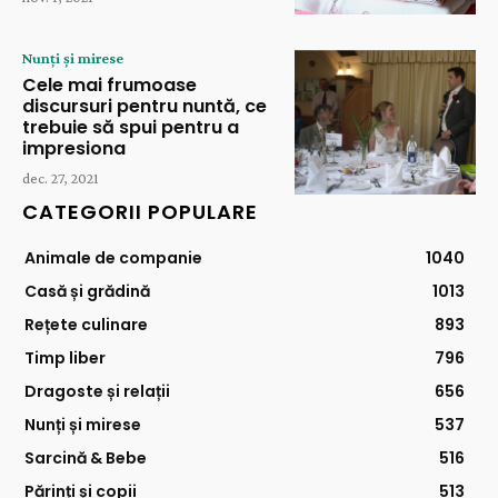
Nunți și mirese
Cele mai frumoase
discursuri pentru nuntă, ce
trebuie să spui pentru a
impresiona
dec. 27, 2021
CATEGORII POPULARE
Animale de companie
1040
Casă și grădină
1013
Rețete culinare
893
Timp liber
796
Dragoste și relații
656
Nunți și mirese
537
Sarcină & Bebe
516
Părinți și copii
513