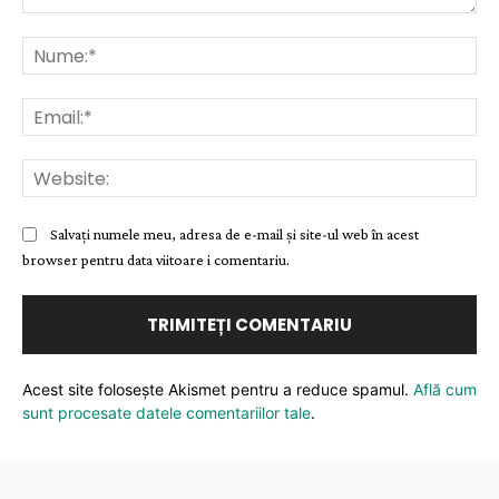
Comentariu:
Nu
Ema
Web
Salvați numele meu, adresa de e-mail și site-ul web în acest
browser pentru data viitoare i comentariu.
Acest site folosește Akismet pentru a reduce spamul.
Află cum
sunt procesate datele comentariilor tale
.