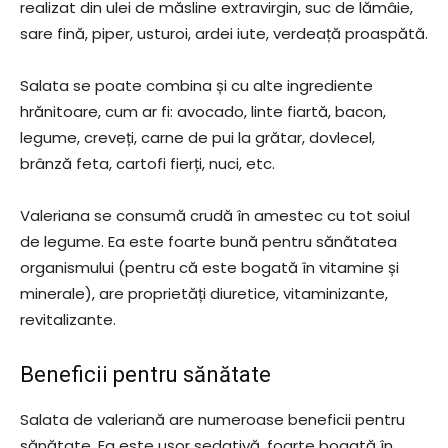
realizat din ulei de măsline extravirgin, suc de lămâie,
sare fină, piper, usturoi, ardei iute, verdeață proaspătă.
Salata se poate combina și cu alte ingrediente
hrănitoare, cum ar fi: avocado, linte fiartă, bacon,
legume, creveți, carne de pui la grătar, dovlecel,
brânză feta, cartofi fierți, nuci, etc.
Valeriana se consumă crudă în amestec cu tot soiul
de legume. Ea este foarte bună pentru sănătatea
organismului (pentru că este bogată în vitamine și
minerale), are proprietăți diuretice, vitaminizante,
revitalizante.
Beneficii pentru sănătate
Salata de valeriană are numeroase beneficii pentru
sănătate. Ea este ușor sedativă, foarte bogată în