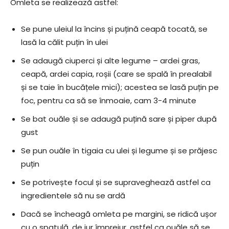
Omleta se realizează astfel:
Se pune uleiul la încins și puțină ceapă tocată, se
lasă la călit puțin în ulei
Se adaugă ciuperci și alte legume – ardei gras,
ceapă, ardei capia, roșii (care se spală în prealabil
și se taie în bucățele mici); acestea se lasă puțin pe
foc, pentru ca să se înmoaie, cam 3-4 minute
Se bat ouăle și se adaugă puțină sare și piper după
gust
Se pun ouăle în tigaia cu ulei și legume și se prăjesc
puțin
Se potrivește focul și se supraveghează astfel ca
ingredientele să nu se ardă
Dacă se încheagă omleta pe margini, se ridică ușor
cu o spatulă, de jur împrejur, astfel ca ouăle să se