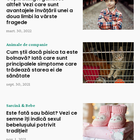
altfel! Vezi care sunt
avantajele învățării unei a
doua limbi la vârste
fragede
mart. 30, 2022
Animale de companie
Cum știi dacă pisica ta este
bolnavă? Iată care sunt
principalele simptome care
trădează starea ei de
sănătate
sept. 30, 2021
Sarcină & Bebe
Este fată sau băiat? Vezi ce
semne îți indică sexul
bebelușului potrivit
tradiției!
nov. 1, 2021