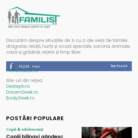
Discutăm despre situațiile de zi cu zi ale vieții de familie:
dragoste, relații, nunți și ocazii speciale, sarcină, animale,
casă și grădină, rețete și timp liber.
Spații publicitare / reclamă administrată de
ÎMI PLACE
14,235
Fani
PROMOdesk.ro
Site-uri din rețea:
Destepti.ro
DreamGeek.ro
BodyGeek.ro
POSTĂRI POPULARE
Copii & adolescenți
Copiii bilingvi gândesc