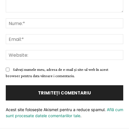
Comentariu:
Nu
Ema
Web
Salvați numele meu, adresa de e-mail și site-ul web în acest
browser pentru data viitoare i comentariu.
Acest site folosește Akismet pentru a reduce spamul.
Află cum
sunt procesate datele comentariilor tale
.