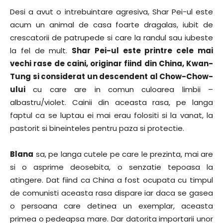
Desi a avut o intrebuintare agresiva, Shar Pei-ul este
acum un animal de casa foarte dragalas, iubit de
crescatorii de patrupede si care la randul sau iubeste
la fel de mult.
Shar Pei-ul este printre cele mai
vechi rase de caini, originar fiind din China, Kwan-
Tung si considerat un descendent al Chow-Chow-
ului
cu care are in comun culoarea limbii –
albastru/violet. Cainii din aceasta rasa, pe langa
faptul ca se luptau ei mai erau folositi si la vanat, la
pastorit si bineinteles pentru paza si protectie.
Blana
sa, pe langa cutele pe care le prezinta, mai are
si o asprime deosebita, o senzatie tepoasa la
atingere. Dat fiind ca China a fost ocupata cu timpul
de comunisti aceasta rasa dispare iar daca se gasea
o persoana care detinea un exemplar, aceasta
primea o pedeapsa mare. Dar datorita importarii unor