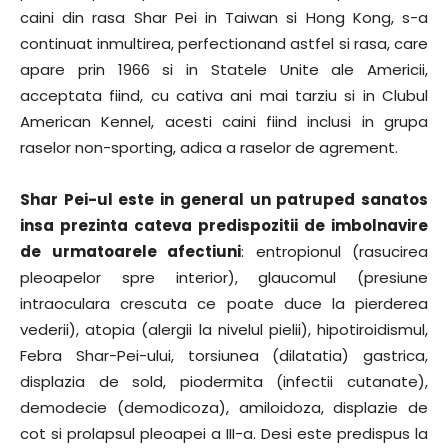
caini din rasa Shar Pei in Taiwan si Hong Kong, s-a
continuat inmultirea, perfectionand astfel si rasa, care
apare prin 1966 si in Statele Unite ale Americii,
acceptata fiind, cu cativa ani mai tarziu si in Clubul
American Kennel, acesti caini fiind inclusi in grupa
raselor non-sporting, adica a raselor de agrement.
Shar Pei-ul este in general un patruped sanatos
insa prezinta cateva predispozitii de imbolnavire
de urmatoarele afectiuni
: entropionul (rasucirea
pleoapelor spre interior), glaucomul (presiune
intraoculara crescuta ce poate duce la pierderea
vederii), atopia (alergii la nivelul pielii), hipotiroidismul,
Febra Shar-Pei-ului, torsiunea (dilatatia) gastrica,
displazia de sold, piodermita (infectii cutanate),
demodecie (demodicoza), amiloidoza, displazie de
cot si prolapsul pleoapei a III-a. Desi este predispus la