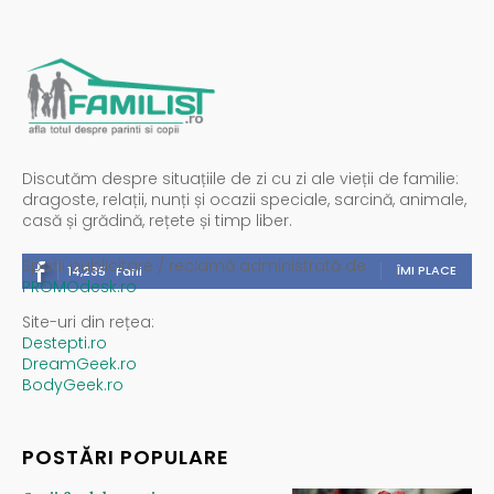
Discutăm despre situațiile de zi cu zi ale vieții de familie:
dragoste, relații, nunți și ocazii speciale, sarcină, animale,
casă și grădină, rețete și timp liber.
Spații publicitare / reclamă administrată de
ÎMI PLACE
14,235
Fani
PROMOdesk.ro
Site-uri din rețea:
Destepti.ro
DreamGeek.ro
BodyGeek.ro
POSTĂRI POPULARE