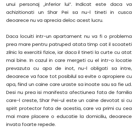
unui personaj „inferior lui”. Indicat este daca va
achizitionati un Shar Pei sa nu-l tineti in cusca
deoarece nu va aprecia deloc acest lucru.
Daca locuiti intr-un apartament nu va fi o problema
prea mare pentru patruped atata timp cat il scoateti
zilnic la exercitii fizice, iar daca il tineti la curte cu atat
mai bine. In cazul in care mergeti cu el intr-o locatie
prevazuta cu apa de inot, nu-l obligati sa intre,
deoarece va face tot posibilul sa evite o apropiere cu
apa, fiind un caine care uraste sa inoate sau sa fie ud.
Desi nu prea isi manifesta afectiunea fata de familia
care-l creste, Shar Pei-ul este un caine devotat si cu
spirit protector fata de acestia, care va primi cu cea
mai mare placere o educatie la domiciliu, deoarece
invata foarte repede.