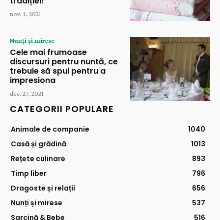
tradiției!
nov. 1, 2021
Nunți și mirese
Cele mai frumoase
discursuri pentru nuntă, ce
trebuie să spui pentru a
impresiona
dec. 27, 2021
CATEGORII POPULARE
Animale de companie
1040
Casă și grădină
1013
Rețete culinare
893
Timp liber
796
Dragoste și relații
656
Nunți și mirese
537
Sarcină & Bebe
516