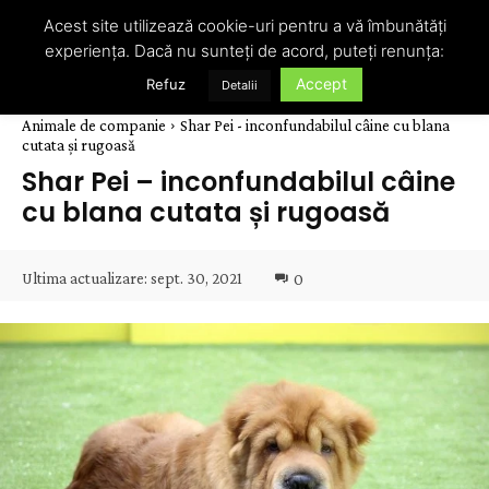
Acest site utilizează cookie-uri pentru a vă îmbunătăți
experiența. Dacă nu sunteți de acord, puteți renunța:
Accept
Refuz
Detalii
Animale de companie
Shar Pei - inconfundabilul câine cu blana
cutata și rugoasă
Shar Pei – inconfundabilul câine
cu blana cutata și rugoasă
Ultima actualizare:
sept. 30, 2021
0