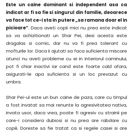
Este un caine dominant si independent asa ca
indicat ar fi sa fie si singurul din familie, deoarece
va face tot ce-i sta in putere „sa ramana doar el in
picioare”
. Daca aveti copii mici nu prea este indicat
sa va achizitionati un Shar Pei, desi acesta este
dragalas si comic, dar nu va fi prea tolerant cu
mofturile lor. Daca ii ajutati sa faca suficienta miscare
atunci nu aveti probleme cu ei in interiorul caminului,
pot fi chiar inactivi iar cand este foarte cald afara,
asigurati-le apa suficienta si un loc prevazut cu
umbra.
Shar Pei-ul este un bun caine de paza, care cu timpul
a fost invatat sa mai renunte la agresivitatea nativa,
invata usor, daca vrea, poate fi agresiv cu strainii pe
care-i considera dubiosi si nu prea are rabdare cu
copiii. Doreste sa fie tratat ca si regele casei si are