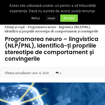
Acest site utilizează cookie-uri pentru a vă îmbunătăți
experiența. Dacă nu sunteți de acord, puteți renunța:
Accept
Refuz
Detalii
Părinți și copii
Programarea neuro - lingvistica (NLP/PNL),
identifică-ți propriile stereotipe de comportament și convingerile
Programarea neuro – lingvistica
(NLP/PNL), identifică-ți propriile
stereotipe de comportament și
convingerile
Ultima actualizare:
nov. 4, 2021
1