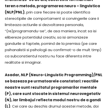
teren o metoda, programarea neuro – lingvistica
(NLP/PNL)
, prin care fiecare isi poate identifica
stereotipiile de comportament si convingerile care ii
limiteaza actiunile si dezvoltarea personala,
“(re)programandu-se”, de asa maniera, incat sa isi
elibereze potentialul creativ, sa isi armonizeze
gandurile si faptele, pornind de la premisa (pe care
psihanalistii si psihologii au confirmat-o de mult timp)
ca subconstientul nostru nu face diferenta intre
realitate si imaginar.
Asadar, NLP (Neuro-Linguistic Programming)/PNL
se bazeaza pe urmatoarele constatari: reactiile
noastre sunt rezultatul programarilor mentale
(P), care sunt stocate in sistemul neurovegetativ
(N), iar limbajul reflecta modul nostru de a gandi
(L)
. Cei care au deschis drumul acestei metode, doi