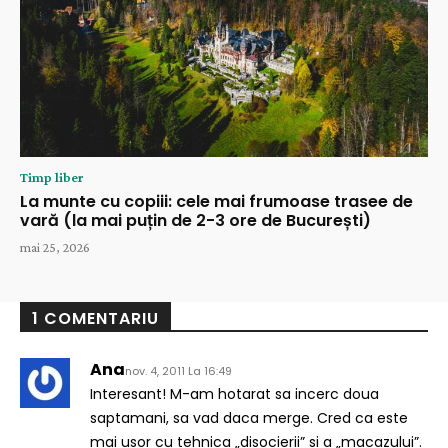
Timp liber
La munte cu copiii: cele mai frumoase trasee de
vară (la mai puțin de 2-3 ore de București)
mai 25, 2026
1 COMENTARIU
Ana
nov. 4, 2011 La 16:49
Interesant! M-am hotarat sa incerc doua
saptamani, sa vad daca merge. Cred ca este
mai usor cu tehnica „disocierii” si a „macazului”.