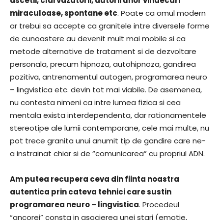
ascetii, clarvazatorii, autorii unor vindecari
miraculoase, spontane etc
. Poate ca omul modern
ar trebui sa accepte ca granitele intre diversele forme
de cunoastere au devenit mult mai mobile si ca
metode alternative de tratament si de dezvoltare
personala, precum hipnoza, autohipnoza, gandirea
pozitiva, antrenamentul autogen, programarea neuro
– lingvistica etc. devin tot mai viabile. De asemenea,
nu contesta nimeni ca intre lumea fizica si cea
mentala exista interdependenta, dar rationamentele
stereotipe ale lumii contemporane, cele mai multe, nu
pot trece granita unui anumit tip de gandire care ne-
a instrainat chiar si de “comunicarea” cu propriul ADN.
Am putea recupera ceva din fiinta noastra
autentica prin cateva tehnici care sustin
programarea neuro – lingvistica
. Procedeul
“ancorei” consta in asocierea unei stari (emotie,