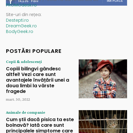
ÎMI PLACE
14,235
Fani
PROMOdesk.ro
Site-uri din rețea:
Destepti.ro
DreamGeek.ro
BodyGeek.ro
POSTĂRI POPULARE
Copii & adolescenți
Copiii bilingvi gândesc
altfel! Vezi care sunt
avantajele învățării unei a
doua limbi la vârste
fragede
mart. 30, 2022
Animale de companie
Cum știi dacă pisica ta este
bolnavă? Iată care sunt
principalele simptome care