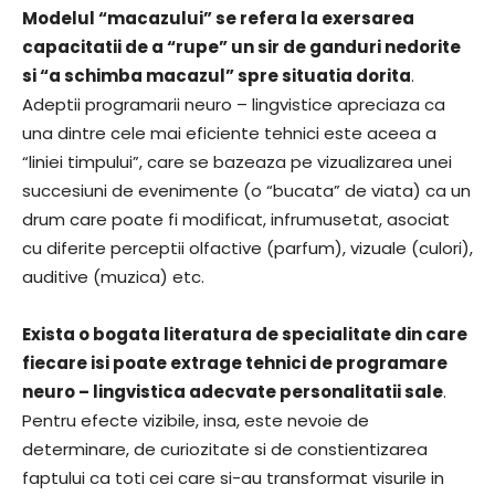
Modelul “macazului” se refera la exersarea
capacitatii de a “rupe” un sir de ganduri nedorite
si “a schimba macazul” spre situatia dorita
.
Adeptii programarii neuro – lingvistice apreciaza ca
una dintre cele mai eficiente tehnici este aceea a
“liniei timpului”, care se bazeaza pe vizualizarea unei
succesiuni de evenimente (o “bucata” de viata) ca un
drum care poate fi modificat, infrumusetat, asociat
cu diferite perceptii olfactive (parfum), vizuale (culori),
auditive (muzica) etc.
Exista o bogata literatura de specialitate din care
fiecare isi poate extrage tehnici de programare
neuro – lingvistica adecvate personalitatii sale
.
Pentru efecte vizibile, insa, este nevoie de
determinare, de curiozitate si de constientizarea
faptului ca toti cei care si-au transformat visurile in