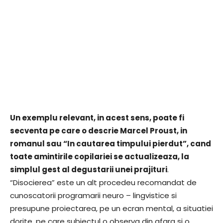
Un exemplu relevant, in acest sens, poate fi
secventa pe care o descrie Marcel Proust, in
romanul sau “In cautarea timpului pierdut”, cand
toate amintirile copilariei se actualizeaza, la
simplul gest al degustarii unei prajituri
.
“Disocierea” este un alt procedeu recomandat de
cunoscatorii programarii neuro – lingvistice si
presupune proiectarea, pe un ecran mental, a situatiei
dorite, pe care subiectul o observa din afara si o