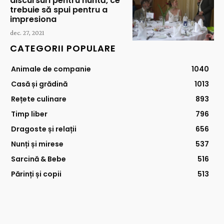
discursuri pentru nuntă, ce
trebuie să spui pentru a
impresiona
dec. 27, 2021
CATEGORII POPULARE
Animale de companie
1040
Casă și grădină
1013
Rețete culinare
893
Timp liber
796
Dragoste și relații
656
Nunți și mirese
537
Sarcină & Bebe
516
Părinți și copii
513