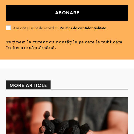
ABONARE
Am citit și sunt de acord cu
Politica de confidențialitate
.
Te ținem la curent cu noutățile pe care le publicăm
în fiecare săptămână.
MORE ARTICLE