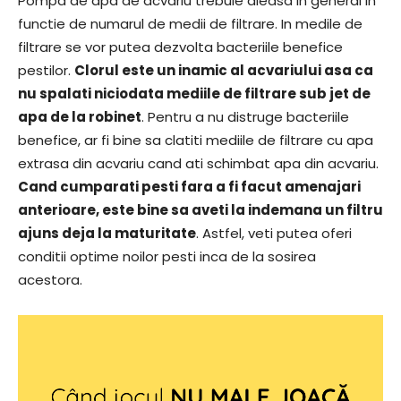
Pompa de apa de acvariu trebuie aleasa in general in
functie de numarul de medii de filtrare. In medile de
filtrare se vor putea dezvolta bacteriile benefice
pestilor.
Clorul este un inamic al acvariului asa ca
nu spalati niciodata mediile de filtrare sub jet de
apa de la robinet
. Pentru a nu distruge bacteriile
benefice, ar fi bine sa clatiti mediile de filtrare cu apa
extrasa din acvariu cand ati schimbat apa din acvariu.
Cand cumparati pesti fara a fi facut amenajari
anterioare, este bine sa aveti la indemana un filtru
ajuns deja la maturitate
. Astfel, veti putea oferi
conditii optime noilor pesti inca de la sosirea
acestora.