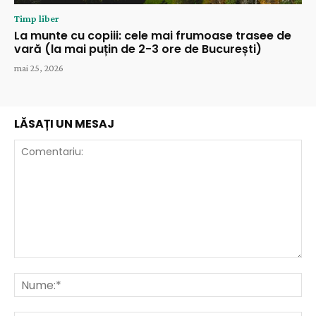
Timp liber
La munte cu copiii: cele mai frumoase trasee de
vară (la mai puțin de 2-3 ore de București)
mai 25, 2026
LĂSAȚI UN MESAJ
Comentariu:
Nu