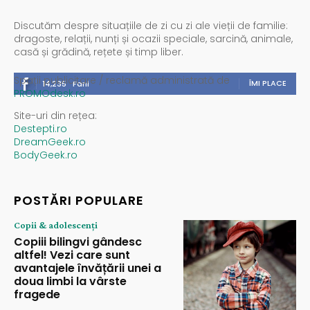
Discutăm despre situațiile de zi cu zi ale vieții de familie:
dragoste, relații, nunți și ocazii speciale, sarcină, animale,
casă și grădină, rețete și timp liber.
Spații publicitare / reclamă administrată de
ÎMI PLACE
14,235
Fani
PROMOdesk.ro
Site-uri din rețea:
Destepti.ro
DreamGeek.ro
BodyGeek.ro
POSTĂRI POPULARE
Copii & adolescenți
Copiii bilingvi gândesc
altfel! Vezi care sunt
avantajele învățării unei a
doua limbi la vârste
fragede