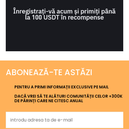
ABONEAZĂ-TE ASTĂZI
PENTRU A PRIMI INFORMAȚII EXCLUSIVE PE MAIL
DACĂ VREI SĂ TE ALĂTURI COMUNITĂȚII CELOR +300K
DE PĂRINȚI CARE NE CITESC ANUAL