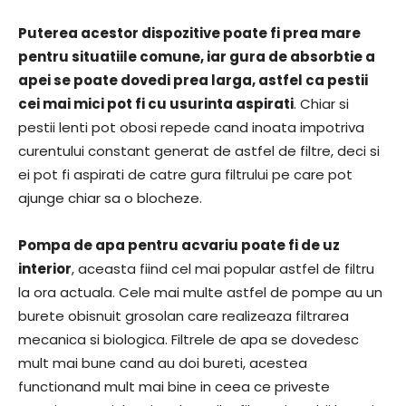
Puterea acestor dispozitive poate fi prea mare
pentru situatiile comune, iar gura de absorbtie a
apei se poate dovedi prea larga, astfel ca pestii
cei mai mici pot fi cu usurinta aspirati
. Chiar si
pestii lenti pot obosi repede cand inoata impotriva
curentului constant generat de astfel de filtre, deci si
ei pot fi aspirati de catre gura filtrului pe care pot
ajunge chiar sa o blocheze.
Pompa de apa pentru acvariu poate fi de uz
interior
, aceasta fiind cel mai popular astfel de filtru
la ora actuala. Cele mai multe astfel de pompe au un
burete obisnuit grosolan care realizeaza filtrarea
mecanica si biologica. Filtrele de apa se dovedesc
mult mai bune cand au doi bureti, acestea
functionand mult mai bine in ceea ce priveste