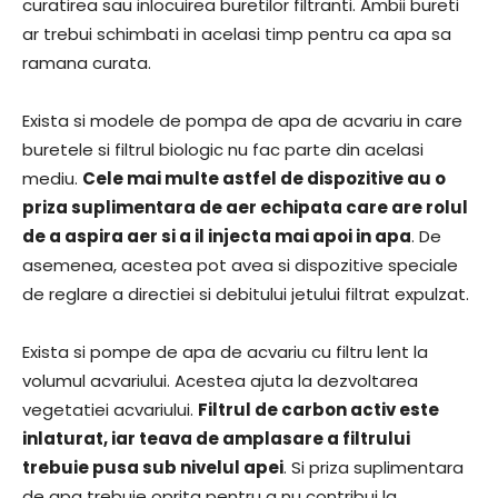
curatirea sau inlocuirea buretilor filtranti. Ambii bureti
ar trebui schimbati in acelasi timp pentru ca apa sa
ramana curata.
Exista si modele de pompa de apa de acvariu in care
buretele si filtrul biologic nu fac parte din acelasi
mediu.
Cele mai multe astfel de dispozitive au o
priza suplimentara de aer echipata care are rolul
de a aspira aer si a il injecta mai apoi in apa
. De
asemenea, acestea pot avea si dispozitive speciale
de reglare a directiei si debitului jetului filtrat expulzat.
Exista si pompe de apa de acvariu cu filtru lent la
volumul acvariului. Acestea ajuta la dezvoltarea
vegetatiei acvariului.
Filtrul de carbon activ este
inlaturat, iar teava de amplasare a filtrului
trebuie pusa sub nivelul apei
. Si priza suplimentara
de apa trebuie oprita pentru a nu contribui la