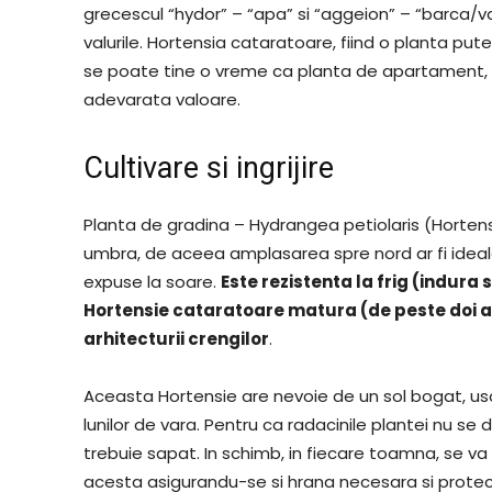
grecescul “hydor” – “apa” si “aggeion” – “barca/vap
valurile. Hortensia cataratoare, fiind o planta pute
se poate tine o vreme ca planta de apartament, d
adevarata valoare.
Cultivare si ingrijire
Planta de gradina – Hydrangea petiolaris (Hortens
umbra, de aceea amplasarea spre nord ar fi ideala
expuse la soare.
Este rezistenta la frig (indura
Hortensie cataratoare matura (de peste doi ani
arhitecturii crengilor
.
Aceasta Hortensie are nevoie de un sol bogat, us
lunilor de vara. Pentru ca radacinile plantei nu se
trebuie sapat. In schimb, in fiecare toamna, se va p
acesta asigurandu-se si hrana necesara si protectia