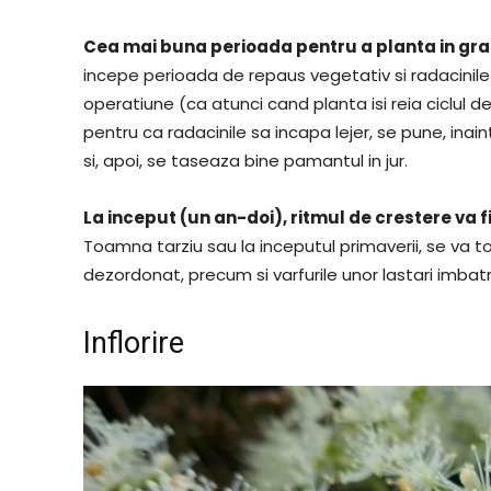
Cea mai buna perioada pentru a planta in gr
incepe perioada de repaus vegetativ si radacinile
operatiune (ca atunci cand planta isi reia ciclul 
pentru ca radacinile sa incapa lejer, se pune, in
si, apoi, se taseaza bine pamantul in jur.
La inceput (un an-doi), ritmul de crestere va fi
Toamna tarziu sau la inceputul primaverii, se va t
dezordonat, precum si varfurile unor lastari imbatr
Inflorire