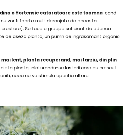
adina o Hortensie cataratoare este toamna
, cand
 nu vor fi foarte mult deranjate de aceasta
de crestere). Se face o groapa suficient de adanca
ainte de aseza planta, un pumn de ingrasamant organic
 mai lent, planta recuperand, mai tarziu, din plin
.
oaleta planta, inlaturandu-se lastarii care au crescut
aniti, ceea ce va stimula aparitia altora.