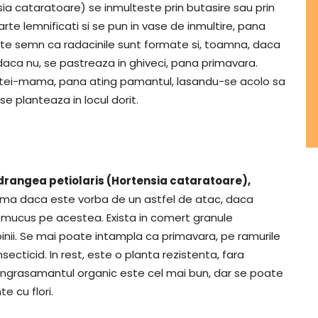
ia cataratoare) se inmulteste prin butasire sau prin
oarte lemnificati si se pun in vase de inmultire, pana
ste semn ca radacinile sunt formate si, toamna, daca
daca nu, se pastreaza in ghiveci, pana primavara.
antei-mama, pana ating pamantul, lasandu-se acolo sa
e planteaza in locul dorit.
drangea petiolaris (Hortensia cataratoare),
ama daca este vorba de un astfel de atac, daca
 mucus pe acestea. Exista in comert granule
ulpinii. Se mai poate intampla ca primavara, pe ramurile
ecticid. In rest, este o planta rezistenta, fara
, ingrasamantul organic este cel mai bun, dar se poate
te cu flori.