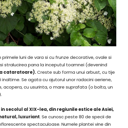
primele luni de vara si cu frunze decorative, ovale si
 si stralucirea pana la inceputul toamnei (devenind
a cataratoare).
Creste sub forma unui arbust, cu tije
inaltime. Se agata cu ajutorul unor radacini aeriene,
le, acopera, cu usurinta, o mare suprafata (o bolta, un
).
 secolul al XIX-lea, din regiunile estice ale Asiei,
natural, luxuriant
. Se cunosc peste 80 de specii de
u inflorescente spectaculoase. Numele plantei vine din