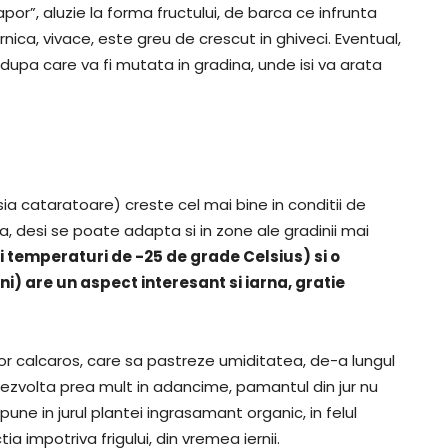
or”, aluzie la forma fructului, de barca ce infrunta
rnica, vivace, este greu de crescut in ghiveci. Eventual,
upa care va fi mutata in gradina, unde isi va arata
ia cataratoare) creste cel mai bine in conditii de
, desi se poate adapta si in zone ale gradinii mai
 si temperaturi de -25 de grade Celsius) si o
) are un aspect interesant si iarna, gratie
or calcaros, care sa pastreze umiditatea, de-a lungul
 dezvolta prea mult in adancime, pamantul din jur nu
une in jurul plantei ingrasamant organic, in felul
 impotriva frigului, din vremea iernii.