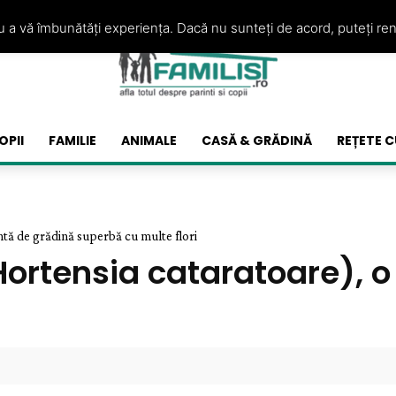
ru a vă îmbunătăți experiența. Dacă nu sunteți de acord, puteți re
OPII
FAMILIE
ANIMALE
CASĂ & GRĂDINĂ
REȚETE C
ntă de grădină superbă cu multe flori
Hortensia cataratoare), o