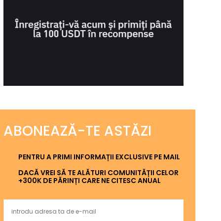
ABONEAZĂ-TE ASTĂZI
PENTRU A PRIMI INFORMAȚII EXCLUSIVE PE MAIL
DACĂ VREI SĂ TE ALĂTURI COMUNITĂȚII CELOR
+300K DE PĂRINȚI CARE NE CITESC ANUAL