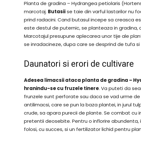
Planta de gradina – Hydrangea petiolaris (Hortens
marcotaj.
Butasii
se taie din varful lastarilor nu f
prind radacini. Cand butasul incepe sa creasca e
este destul de puternic, se planteaza in gradina, 
Marcotajul presupune aplecarea unor tije ale pl
se inradacineze, dupa care se desprind de tufa si s
Daunatori si erori de cultivare
Adesea limacsii ataca planta de gradina – Hy
hranindu-se cu fruzele tinere
. Va puteti da se
frunzele sunt perforate sau daca se vad urme de
antilimacsi, care se pun la baza plantei, in jurul t
crude, sa apara purecii de plante. Se combat cu ins
pretentii deosebite. Pentru o inflorire abundenta
folosi, cu succes, si un fertilizator lichid pentru plan