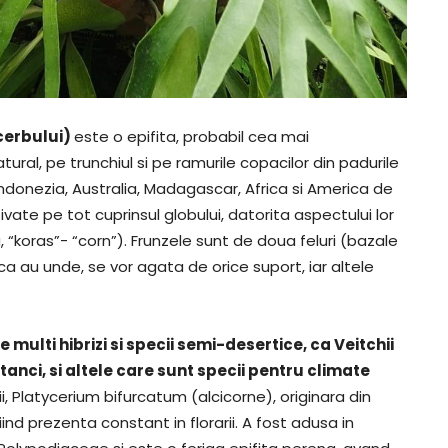
cerbului)
este o epifita, probabil cea mai
ural, pe trunchiul si pe ramurile copacilor din padurile
e, Indonezia, Australia, Madagascar, Africa si America de
vate pe tot cuprinsul globului, datorita aspectului lor
, “koras”- “corn”). Frunzele sunt de doua feluri (bazale
aca au unde, se vor agata de orice suport, iar altele
multi hibrizi si specii semi-desertice, ca Veitchii
nci, si altele care sunt specii pentru climate
i, Platycerium bifurcatum (alcicorne), originara din
ind prezenta constant in florarii. A fost adusa in