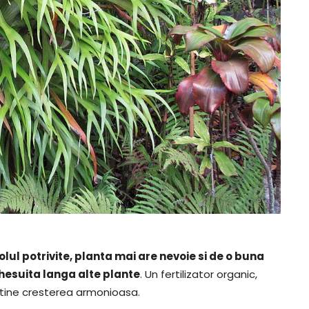
olul potrivite, planta mai are nevoie si de o buna
ghesuita langa alte plante
. Un fertilizator organic,
ustine cresterea armonioasa.