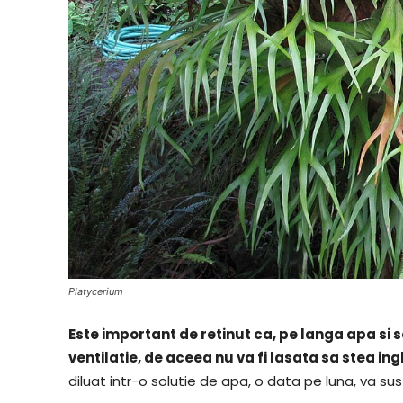
Platycerium
Este important de retinut ca, pe langa apa si s
ventilatie, de aceea nu va fi lasata sa stea in
diluat intr-o solutie de apa, o data pe luna, va s