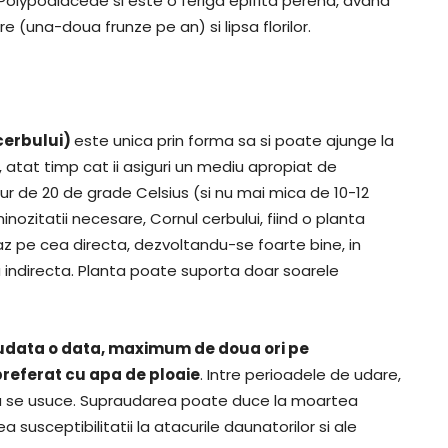
a Polypodiaceae si este o feriga epifita perena, avand
e (una-doua frunze pe an) si lipsa florilor.
cerbului)
este unica prin forma sa si poate ajunge la
, atat timp cat ii asiguri un mediu apropiat de
ur de 20 de grade Celsius (si nu mai mica de 10-12
minozitatii necesare, Cornul cerbului, fiind o planta
 caz pe cea directa, dezvoltandu-se foarte bine, in
ina indirecta. Planta poate suporta doar soarele
ie udata o data, maximum de doua ori pe
preferat cu apa de ploaie
. Intre perioadele de udare,
 sa se usuce. Supraudarea poate duce la moartea
a susceptibilitatii la atacurile daunatorilor si ale