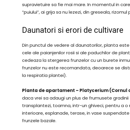
supravietuire sa fie mai mare. In momentul in care
“puiului”, ai grija sa nu lezezi, din greseala, rizomu
Daunatori si erori de cultivare
Din punctul de vedere al daunatorilor, planta este
cele ale paianjenilor rosii si ale paduchilor de pl
cedeaza la stergerea frunzelor cu un burete inmuia
frunzelor nu este recomandata, deoarece se distr
la respiratia plantei).
Planta de apartament – Platycerium (Cornul 
daca vrei sa adaugi un plus de frumusete gradinii 
transplantezi, toamna, intr-un ghiveci, pentru a o 
interioare, esplanade, terase, in vase suspendate
frunzele bazale.