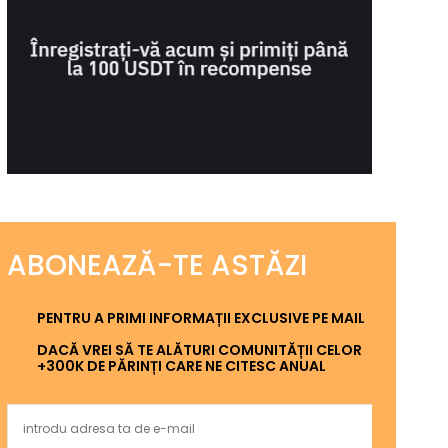
ABONEAZĂ-TE ASTĂZI
PENTRU A PRIMI INFORMAȚII EXCLUSIVE PE MAIL
DACĂ VREI SĂ TE ALĂTURI COMUNITĂȚII CELOR
+300K DE PĂRINȚI CARE NE CITESC ANUAL