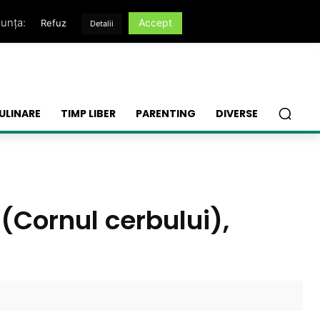
nunța:
Accept
Refuz
Detalii
ULINARE
TIMP LIBER
PARENTING
DIVERSE
(Cornul cerbului),