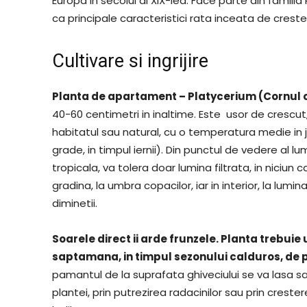
Europa in secolul al XIX-lea. Face parte din famili
ca principale caracteristici rata inceata de crester
Cultivare si ingrijire
Planta de apartament – Platycerium (Cornul 
40-60 centimetri in inaltime. Este usor de crescut
habitatul sau natural, cu o temperatura medie in j
grade, in timpul iernii). Din punctul de vedere al lu
tropicala, va tolera doar lumina filtrata, in niciun
gradina, la umbra copacilor, iar in interior, la lum
diminetii.
Soarele direct ii arde frunzele. Planta trebu
saptamana, in timpul sezonului calduros, de 
pamantul de la suprafata ghiveciului se va lasa
plantei, prin putrezirea radacinilor sau prin crestere