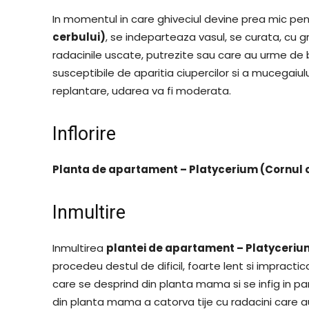
In momentul in care ghiveciul devine prea mic pe
cerbului)
, se indeparteaza vasul, se curata, cu g
radacinile uscate, putrezite sau care au urme de
susceptibile de aparitia ciupercilor si a mucegaiul
replantare, udarea va fi moderata.
Inflorire
Planta de apartament – Platycerium (Cornul 
Inmultire
Inmultirea
plantei de apartament – Platyceriu
procedeu destul de dificil, foarte lent si impractic
care se desprind din planta mama si se infig in p
din planta mama a catorva tije cu radacini care au