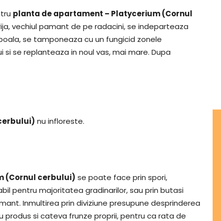
ntru
planta de apartament – Platycerium (Cornul
rija, vechiul pamant de pe radacini, se indeparteaza
 boala, se tamponeaza cu un fungicid zonele
ui si se replanteaza in noul vas, mai mare. Dupa
cerbului)
nu infloreste.
m (Cornul cerbului)
se poate face prin spori,
abil pentru majoritatea gradinarilor, sau prin butasi
amant. Inmultirea prin diviziune presupune desprinderea
 produs si cateva frunze proprii, pentru ca rata de