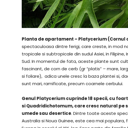
Planta de apartament – Platycerium (Cornul 
spectaculoasa dintre ferigi, care creste, in mod nat
tropicale si subtropicale din sudul Asiei, in Filipin
Sud. In momentul de fata, aceste plante sunt culti
fascinant, de corn de cerb (gr “platis” – mare, larg
si foliare), adica unele cresc la baza plantei si, d
sunt mari, ramificate, precum coarnele cerbului.
Genul Platycerium cuprinde 18 specii, cu foarte 
si Quadridichotomum, care cresc natural pe sta
umede sau desertice
. Dintre toate aceste speci
Australia si Noua Guinee, este cea mai populara, fi