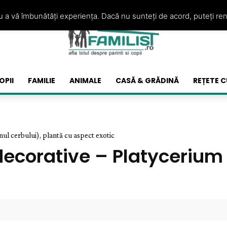
ru a vă îmbunătăți experiența. Dacă nu sunteți de acord, puteți re
OPII
FAMILIE
ANIMALE
CASĂ & GRĂDINĂ
REȚETE C
ul cerbului), plantă cu aspect exotic
ecorative – Platycerium 