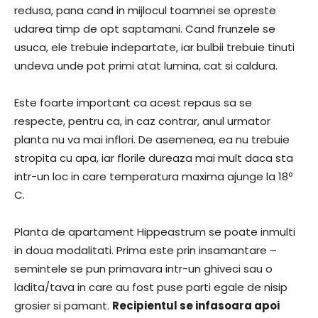
redusa, pana cand in mijlocul toamnei se opreste
udarea timp de opt saptamani. Cand frunzele se
usuca, ele trebuie indepartate, iar bulbii trebuie tinuti
undeva unde pot primi atat lumina, cat si caldura.
Este foarte important ca acest repaus sa se
respecte, pentru ca, in caz contrar, anul urmator
planta nu va mai inflori. De asemenea, ea nu trebuie
stropita cu apa, iar florile dureaza mai mult daca sta
intr-un loc in care temperatura maxima ajunge la 18º
C.
Planta de apartament Hippeastrum se poate inmulti
in doua modalitati. Prima este prin insamantare –
semintele se pun primavara intr-un ghiveci sau o
ladita/tava in care au fost puse parti egale de nisip
grosier si pamant.
Recipientul se infasoara apoi