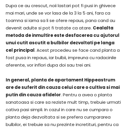
Dupa ce au crescut, noii lastari pot fi pusi in ghivece
mai mari, unde se vor lasa de la 3 la 5 ani, fara ca
toamna si iarna sa li se ofere repaus, pana cand au
devenit adulte si pot fi tratate ca atare.
Cealalta
metoda de inmultire este desfacerea cu ajutorul
unui cutit ascutit a bulbilor dezvoltati pe langa
cel principal
. Acest procedeu se face cand planta a
fost pusa in repaus, iar bulbii, impreuna cu radacinile
aferente, vor inflori dupa doi sau trei ani.
In general, planta de apartament Hippeastrum
are de suferit din cauza celui care o cultiva si mai
putin din cauza afidelor
. Pentru a avea o planta
sanatoasa si care sa reziste mult timp, trebuie urmati
cativa pasi simpli. In cazul in care nu se cumpara o
planta deja dezvoltata si se prefera cumpararea
bulbilor, ei trebuie sa nu prezinte incretituri, pentru ca