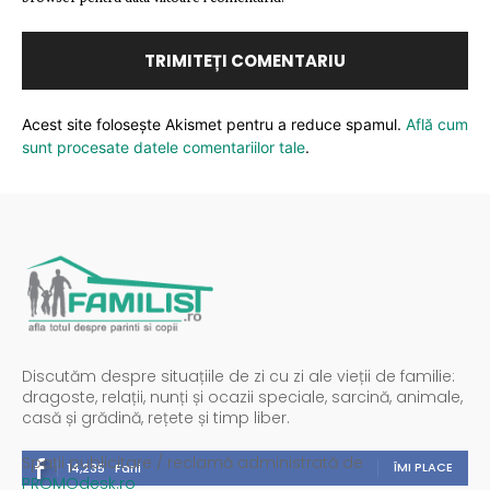
Acest site folosește Akismet pentru a reduce spamul.
Află cum
sunt procesate datele comentariilor tale
.
Discutăm despre situațiile de zi cu zi ale vieții de familie:
dragoste, relații, nunți și ocazii speciale, sarcină, animale,
casă și grădină, rețete și timp liber.
Spații publicitare / reclamă administrată de
ÎMI PLACE
14,235
Fani
PROMOdesk.ro