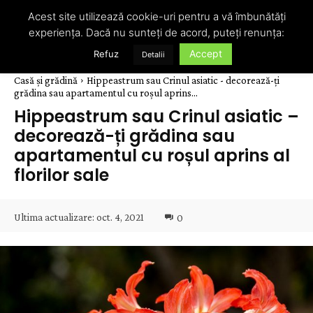
Acest site utilizează cookie-uri pentru a vă îmbunătăți
experiența. Dacă nu sunteți de acord, puteți renunța:
Accept
Refuz
Detalii
Casă și grădină
Hippeastrum sau Crinul asiatic - decorează-ți
grădina sau apartamentul cu roșul aprins...
Hippeastrum sau Crinul asiatic –
decorează-ți grădina sau
apartamentul cu roșul aprins al
florilor sale
Ultima actualizare:
oct. 4, 2021
0