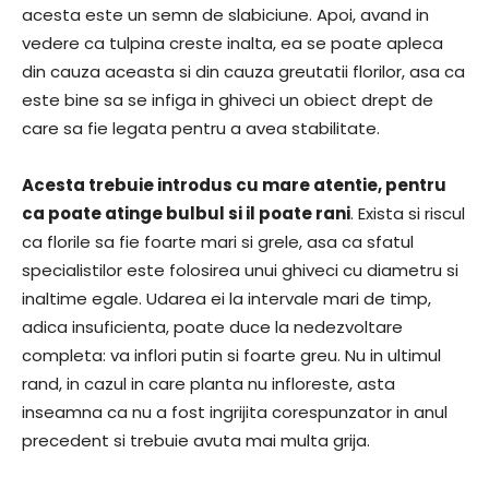
acesta este un semn de slabiciune. Apoi, avand in
vedere ca tulpina creste inalta, ea se poate apleca
din cauza aceasta si din cauza greutatii florilor, asa ca
este bine sa se infiga in ghiveci un obiect drept de
care sa fie legata pentru a avea stabilitate.
Acesta trebuie introdus cu mare atentie, pentru
ca poate atinge bulbul si il poate rani
. Exista si riscul
ca florile sa fie foarte mari si grele, asa ca sfatul
specialistilor este folosirea unui ghiveci cu diametru si
inaltime egale. Udarea ei la intervale mari de timp,
adica insuficienta, poate duce la nedezvoltare
completa: va inflori putin si foarte greu. Nu in ultimul
rand, in cazul in care planta nu infloreste, asta
inseamna ca nu a fost ingrijita corespunzator in anul
precedent si trebuie avuta mai multa grija.