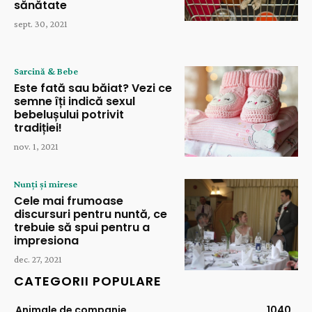
sănătate
sept. 30, 2021
Sarcină & Bebe
Este fată sau băiat? Vezi ce
semne îți indică sexul
bebelușului potrivit
tradiției!
nov. 1, 2021
Nunți și mirese
Cele mai frumoase
discursuri pentru nuntă, ce
trebuie să spui pentru a
impresiona
dec. 27, 2021
CATEGORII POPULARE
Animale de companie
1040