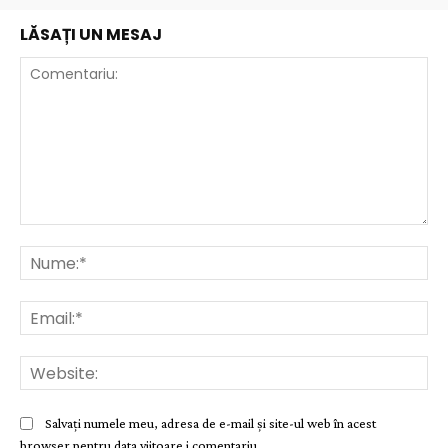
LĂSAȚI UN MESAJ
Comentariu:
Nu
Ema
Web
Salvați numele meu, adresa de e-mail și site-ul web în acest
browser pentru data viitoare i comentariu.