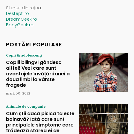
Site-uri din rețea:
Destepti.ro
DreamGeek.ro
BodyGeek.ro
POSTĂRI POPULARE
Copii & adolescenți
Copiii bilingvi gândesc
altfel! Vezi care sunt
avantajele învățării unei a
doua limbi la vârste
fragede
mart. 30, 2022
Animale de companie
Cum știi dacă pisica ta este
bolnavă? Iată care sunt
principalele simptome care
trădează starea ei de