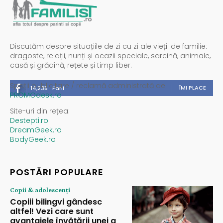
Discutăm despre situațiile de zi cu zi ale vieții de familie:
dragoste, relații, nunți și ocazii speciale, sarcină, animale,
casă și grădină, rețete și timp liber.
Spații publicitare / reclamă administrată de
ÎMI PLACE
14,235
Fani
PROMOdesk.ro
Site-uri din rețea:
Destepti.ro
DreamGeek.ro
BodyGeek.ro
POSTĂRI POPULARE
Copii & adolescenți
Copiii bilingvi gândesc
altfel! Vezi care sunt
avantajele învățării unei a