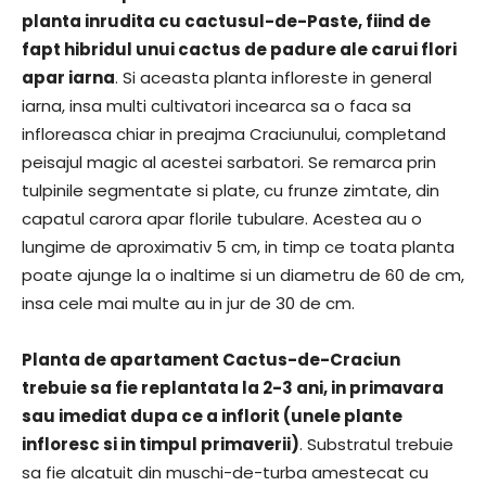
planta inrudita cu cactusul-de-Paste, fiind de
fapt hibridul unui cactus de padure ale carui flori
apar iarna
. Si aceasta planta infloreste in general
iarna, insa multi cultivatori incearca sa o faca sa
infloreasca chiar in preajma Craciunului, completand
peisajul magic al acestei sarbatori. Se remarca prin
tulpinile segmentate si plate, cu frunze zimtate, din
capatul carora apar florile tubulare. Acestea au o
lungime de aproximativ 5 cm, in timp ce toata planta
poate ajunge la o inaltime si un diametru de 60 de cm,
insa cele mai multe au in jur de 30 de cm.
Planta de apartament Cactus-de-Craciun
trebuie sa fie replantata la 2-3 ani, in primavara
sau imediat dupa ce a inflorit (unele plante
infloresc si in timpul primaverii)
. Substratul trebuie
sa fie alcatuit din muschi-de-turba amestecat cu