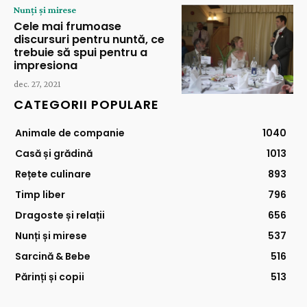
Nunți și mirese
Cele mai frumoase
discursuri pentru nuntă, ce
trebuie să spui pentru a
impresiona
dec. 27, 2021
CATEGORII POPULARE
Animale de companie
1040
Casă și grădină
1013
Rețete culinare
893
Timp liber
796
Dragoste și relații
656
Nunți și mirese
537
Sarcină & Bebe
516
Părinți și copii
513