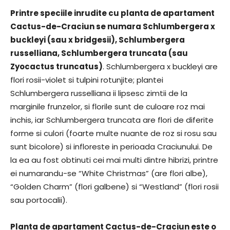
Printre speciile inrudite cu planta de apartament
Cactus-de-Craciun se numara Schlumbergera x
buckleyi (sau x bridgesii), Schlumbergera
russelliana, Schlumbergera truncata (sau
Zyocactus truncatus)
. Schlumbergera x buckleyi are
flori rosii-violet si tulpini rotunjite; plantei
Schlumbergera russelliana ii lipsesc zimtii de la
marginile frunzelor, si florile sunt de culoare roz mai
inchis, iar Schlumbergera truncata are flori de diferite
forme si culori (foarte multe nuante de roz si rosu sau
sunt bicolore) si infloreste in perioada Craciunului. De
la ea au fost obtinuti cei mai multi dintre hibrizi, printre
ei numarandu-se “White Christmas” (are flori albe),
“Golden Charm” (flori galbene) si “Westland” (flori rosii
sau portocalii).
Planta de apartament Cactus-de-Craciun este o