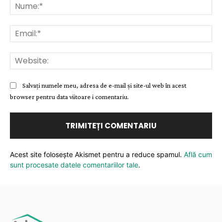
Nu
Ema
Web
Salvați numele meu, adresa de e-mail și site-ul web în acest
browser pentru data viitoare i comentariu.
Acest site folosește Akismet pentru a reduce spamul.
Află cum
sunt procesate datele comentariilor tale
.