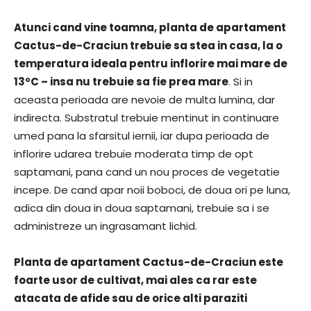
Atunci cand vine toamna, planta de apartament
Cactus-de-Craciun trebuie sa stea in casa, la o
temperatura ideala pentru inflorire mai mare de
13ºC – insa nu trebuie sa fie prea mare
. Si in
aceasta perioada are nevoie de multa lumina, dar
indirecta. Substratul trebuie mentinut in continuare
umed pana la sfarsitul iernii, iar dupa perioada de
inflorire udarea trebuie moderata timp de opt
saptamani, pana cand un nou proces de vegetatie
incepe. De cand apar noii boboci, de doua ori pe luna,
adica din doua in doua saptamani, trebuie sa i se
administreze un ingrasamant lichid.
Planta de apartament Cactus-de-Craciun este
foarte usor de cultivat, mai ales ca rar este
atacata de afide sau de orice alti paraziti