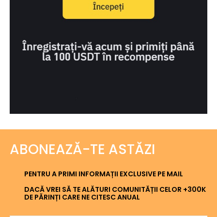
ABONEAZĂ-TE ASTĂZI
PENTRU A PRIMI INFORMAȚII EXCLUSIVE PE MAIL
DACĂ VREI SĂ TE ALĂTURI COMUNITĂȚII CELOR +300K
DE PĂRINȚI CARE NE CITESC ANUAL