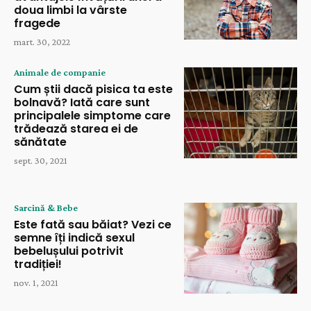
doua limbi la vârste
fragede
mart. 30, 2022
Animale de companie
Cum știi dacă pisica ta este
bolnavă? Iată care sunt
principalele simptome care
trădează starea ei de
sănătate
sept. 30, 2021
Sarcină & Bebe
Este fată sau băiat? Vezi ce
semne îți indică sexul
bebelușului potrivit
tradiției!
nov. 1, 2021