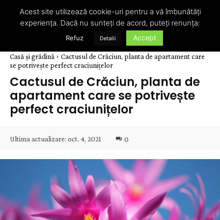
Acest site utilizează cookie-uri pentru a vă îmbunătăți
experiența. Dacă nu sunteți de acord, puteți renunța:
Accept
Refuz
Detalii
Casă și grădină
Cactusul de Crăciun, planta de apartament care
se potrivește perfect craciunițelor
Cactusul de Crăciun, planta de
apartament care se potrivește
perfect craciunițelor
Ultima actualizare:
oct. 4, 2021
0