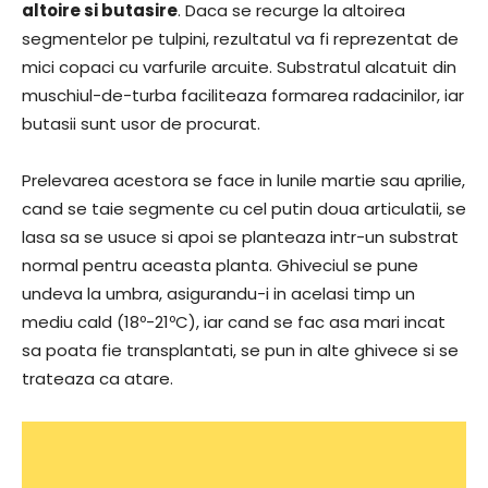
altoire si butasire
. Daca se recurge la altoirea
segmentelor pe tulpini, rezultatul va fi reprezentat de
mici copaci cu varfurile arcuite. Substratul alcatuit din
muschiul-de-turba faciliteaza formarea radacinilor, iar
butasii sunt usor de procurat.
Prelevarea acestora se face in lunile martie sau aprilie,
cand se taie segmente cu cel putin doua articulatii, se
lasa sa se usuce si apoi se planteaza intr-un substrat
normal pentru aceasta planta. Ghiveciul se pune
undeva la umbra, asigurandu-i in acelasi timp un
mediu cald (18º-21ºC), iar cand se fac asa mari incat
sa poata fie transplantati, se pun in alte ghivece si se
trateaza ca atare.