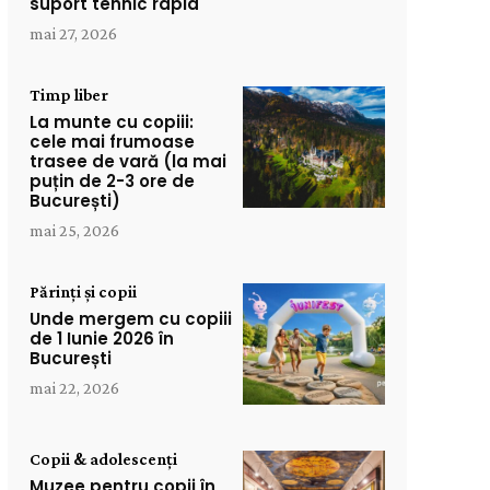
suport tehnic rapid
mai 27, 2026
Timp liber
La munte cu copiii:
cele mai frumoase
trasee de vară (la mai
puțin de 2-3 ore de
București)
mai 25, 2026
Părinți și copii
Unde mergem cu copiii
de 1 Iunie 2026 în
București
mai 22, 2026
Copii & adolescenți
Muzee pentru copii în