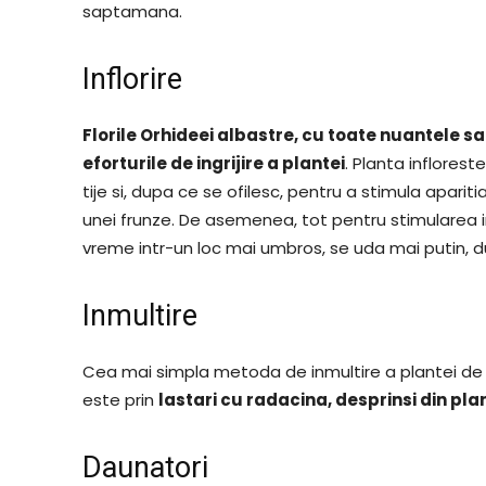
saptamana.
Inflorire
Florile Orhideei albastre, cu toate nuantele sal
eforturile de ingrijire a plantei
. Planta inflorest
tije si, dupa ce se ofilesc, pentru a stimula aparitia
unei frunze. De asemenea, tot pentru stimularea infl
vreme intr-un loc mai umbros, se uda mai putin, dup
Inmultire
Cea mai simpla metoda de inmultire a plantei d
este prin
lastari cu radacina, desprinsi din pl
Daunatori