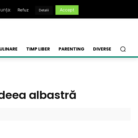
nunța:
Accept
Refuz
Detalii
ULINARE
TIMP LIBER
PARENTING
DIVERSE
deea albastră