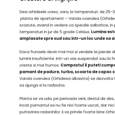
Desi orhideele cresc, vara, la temperaturi
de 25-30
planta de apartament – Vanda coerulea (Orhideea
scazute, avand in vedere ca speciile salbatice, in p
temperaturi in jur de 5 grade Celsius.
Lumina este
amplasate spre sud sau intr-un loc unde sa a
Daca frunzele devin mai moi si verdele isi pierde d
luminii insuficiente. Intr-un vas suspendat sau la f
creste si mai frumos.
Compostul il puteti cumpa
pamant de padure, turba, scoarta de copac si 
Vanda coerulea (Orhideea albastra) se dezvolta f
sa ajunga si la radacina.
Planta se va uda, pe perioada verii, destul de des,
incat pamantul sa nu fie nici foarte uscat, dar n
putrezirea radacinilor. Ii va prinde foarte bine Or