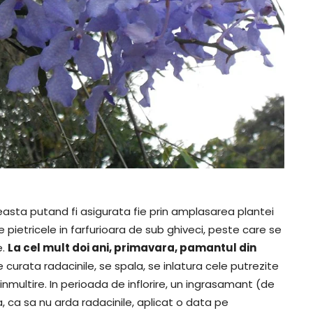
asta putand fi asigurata fie prin amplasarea plantei
e pietricele in farfurioara de sub ghiveci, peste care se
e.
La cel mult doi ani, primavara, pamantul din
 curata radacinile, se spala, se inlatura cele putrezite
 inmultire. In perioada de inflorire, un ingrasamant (de
pa, ca sa nu arda radacinile, aplicat o data pe