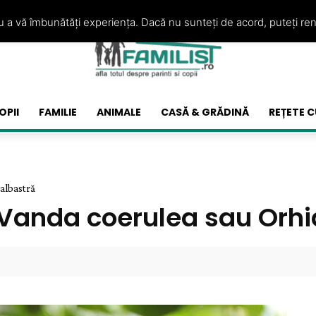
ru a vă îmbunătăți experiența. Dacă nu sunteți de acord, puteți re
OPII
FAMILIE
ANIMALE
CASĂ & GRĂDINĂ
REȚETE C
albastră
 Vanda coerulea sau Orhi