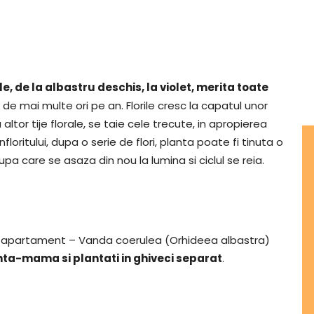
e, de la albastru deschis, la violet, merita toate
e de mai multe ori pe an. Florile cresc la capatul unor
 altor tije florale, se taie cele trecute, in apropierea
oritului, dupa o serie de flori, planta poate fi tinuta o
a care se asaza din nou la lumina si ciclul se reia.
e apartament – Vanda coerulea (Orhideea albastra)
anta-mama si plantati in ghiveci separat
.