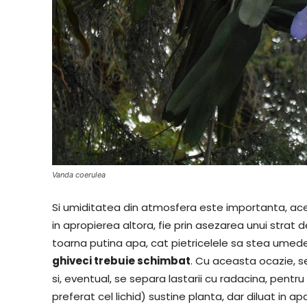
Vanda coerulea
Si umiditatea din atmosfera este importanta, ace
in apropierea altora, fie prin asezarea unui strat d
toarna putina apa, cat pietricelele sa stea umed
ghiveci trebuie schimbat
. Cu aceasta ocazie, se
si, eventual, se separa lastarii cu radacina, pentru
preferat cel lichid) sustine planta, dar diluat in a