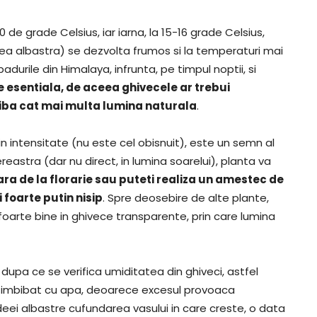
 de grade Celsius, iar iarna, la 15-16 grade Celsius,
 albastra) se dezvolta frumos si la temperaturi mai
adurile din Himalaya, infrunta, pe timpul noptii, si
 esentiala, de aceea ghivecele ar trebui
iba cat mai multa lumina naturala
.
in intensitate (nu este cel obisnuit), este un semn al
ereastra (dar nu direct, in lumina soarelui), planta va
ra de la florarie sau puteti realiza un amestec de
foarte putin nisip
. Spre deosebire de alte plante,
oarte bine in ghivece transparente, prin care lumina
 dupa ce se verifica umiditatea din ghiveci, astfel
ici imbibat cu apa, deoarece excesul provoaca
hideei albastre cufundarea vasului in care creste, o data