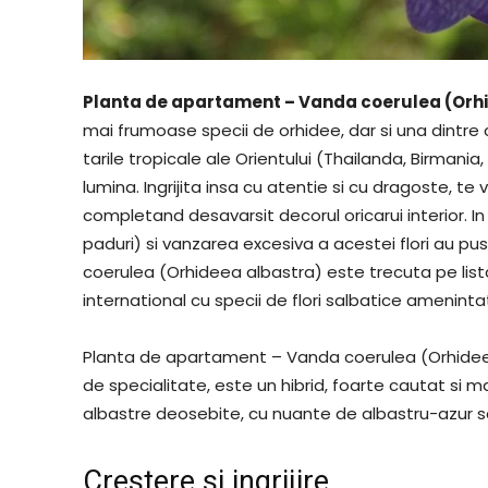
Planta de apartament – Vanda coerulea (Orh
mai frumoase specii de orhidee, dar si una dintre c
tarile tropicale ale Orientului (Thailanda, Birmania,
lumina. Ingrijita insa cu atentie si cu dragoste, te 
completand desavarsit decorul oricarui interior. In 
paduri) si vanzarea excesiva a acestei flori au pus
coerulea (Orhideea albastra) este trecuta pe lista
international cu specii de flori salbatice amenintat
Planta de apartament – Vanda coerulea (Orhidee
de specialitate, este un hibrid, foarte cautat si ma
albastre deosebite, cu nuante de albastru-azur sa
Crestere si ingrijire