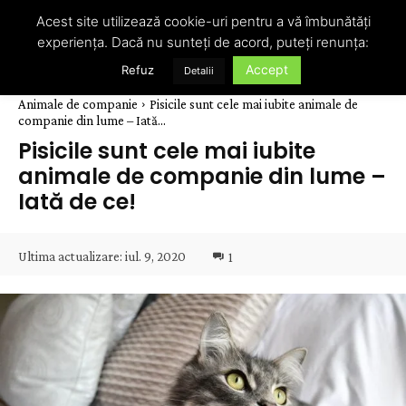
Acest site utilizează cookie-uri pentru a vă îmbunătăți
experiența. Dacă nu sunteți de acord, puteți renunța:
Accept
Refuz
Detalii
Animale de companie
Pisicile sunt cele mai iubite animale de
companie din lume – Iată...
Pisicile sunt cele mai iubite
animale de companie din lume –
Iată de ce!
Ultima actualizare:
iul. 9, 2020
1