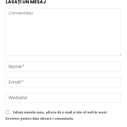
LĂSAȚI UN MESAJ
Comentariu:
Nu
Ema
Web
Salvați numele meu, adresa de e-mail și site-ul web în acest
browser pentru data viitoare i comentariu.