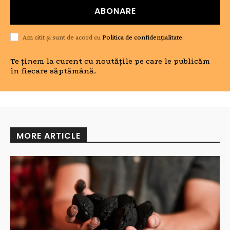
ABONARE
Am citit și sunt de acord cu
Politica de confidențialitate
.
Te ținem la curent cu noutățile pe care le publicăm
în fiecare săptămână.
MORE ARTICLE