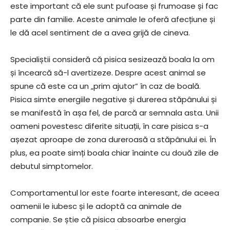
este important că ele sunt pufoase și frumoase și fac
parte din familie. Aceste animale le oferă afecțiune și
le dă acel sentiment de a avea grijă de cineva.
Specialiștii consideră că pisica sesizează boala la om
și încearcă să-l avertizeze. Despre acest animal se
spune că este ca un „prim ajutor” în caz de boală.
Pisica simte energiile negative și durerea stăpânului și
se manifestă în așa fel, de parcă ar semnala asta. Unii
oameni povestesc diferite situații, în care pisica s-a
așezat aproape de zona dureroasă a stăpânului ei. În
plus, ea poate simți boala chiar înainte cu două zile de
debutul simptomelor.
Comportamentul lor este foarte interesant, de aceea
oamenii le iubesc și le adoptă ca animale de
companie. Se știe că pisica absoarbe energia