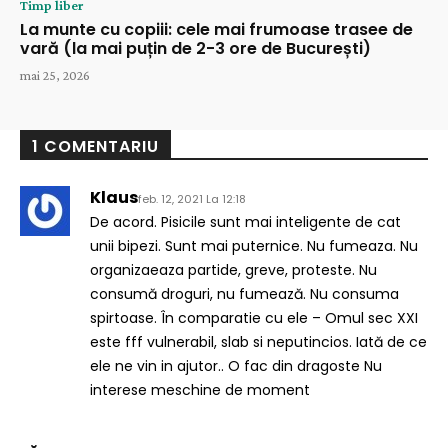
Timp liber
La munte cu copiii: cele mai frumoase trasee de
vară (la mai puțin de 2-3 ore de București)
mai 25, 2026
1 COMENTARIU
Klaus
feb. 12, 2021 La 12:18
De acord. Pisicile sunt mai inteligente de cat
unii bipezi. Sunt mai puternice. Nu fumeaza. Nu
organizaeaza partide, greve, proteste. Nu
consumă droguri, nu fumează. Nu consuma
spirtoase. În comparatie cu ele – Omul sec XXI
este fff vulnerabil, slab si neputincios. Iată de ce
ele ne vin in ajutor.. O fac din dragoste Nu
interese meschine de moment