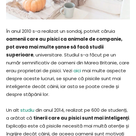
În anul 2010 s-a realizat un sondaj, potrivit căruia
oamenii care au pisici ca animale de companie,
pot avea mai multe șanse să facă studii
superioare
, universitare. Studiul s-a făcut pe un
număr semnificativ de oameni din Marea Britanie, care
erau proprietari de pisici. Vezi
aici
mai multe aspecte
despre aceste lucruri, se spune că pisicile sunt mai
inteligente decât câinii, iar asta se poate crede și
despre stăpânii lor.
Un alt
studiu
din anul 2014, realizat pe 600 de studenți,
a arătat că
tinerii care au pisici sunt mai inteligenți
.
Explicația este că pisicile necesită mai multă atenție și
îngrijire decât câinii, de aceea oamenii sunt motivați