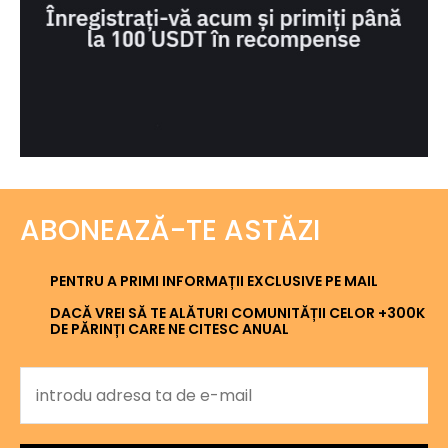
ABONEAZĂ-TE ASTĂZI
PENTRU A PRIMI INFORMAȚII EXCLUSIVE PE MAIL
DACĂ VREI SĂ TE ALĂTURI COMUNITĂȚII CELOR +300K
DE PĂRINȚI CARE NE CITESC ANUAL