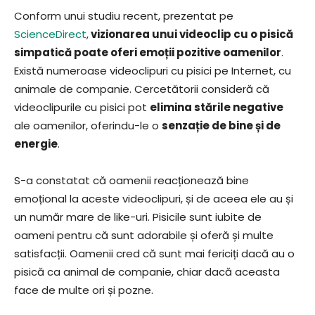
Conform unui studiu recent, prezentat pe
ScienceDirect
,
vizionarea unui videoclip cu o pisică
simpatică poate oferi emoții pozitive oamenilor
.
Există numeroase videoclipuri cu pisici pe Internet, cu
animale de companie. Cercetătorii consideră că
videoclipurile cu pisici pot
elimina stările negative
ale oamenilor, oferindu-le o
senzație de bine și de
energie
.
S-a constatat că oamenii reacționează bine
emoțional la aceste videoclipuri, și de aceea ele au și
un număr mare de like-uri. Pisicile sunt iubite de
oameni pentru că sunt adorabile și oferă și multe
satisfacții. Oamenii cred că sunt mai fericiți dacă au o
pisică ca animal de companie, chiar dacă aceasta
face de multe ori și pozne.