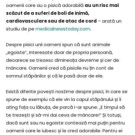
oamenii care au o pisică adorabilă
au un risc mai
scăzut de a suferi de boli de inimă,
cardiovasculare sau de atac de cord
– arată un
studiu de pe
medicalnewstoday.com
.
Despre pisici unii oameni spun că sunt animale
„egoiste”, interesate doar de propria persoană,
deoarece se trezesc dimineața devreme și cer de
mâncare. Oamenii cred că pisicile nu țin cont de
somnul stăpânilor și că le pasă doar de ele.
Există diferite povești nostime despre pisici, în care se
spune de exemplu că ele vin la capul stăpânului și îi
ating fața cu lăbuța, de parcă i-ar spune: „E timpul să
te trezești și să-mi dai ceva de mâncare!” Și totuși,
dacă sunt sau nu egoiste contează mai puțin pentru
oamenii care le iubesc și le cred adorabile. Pentru ei