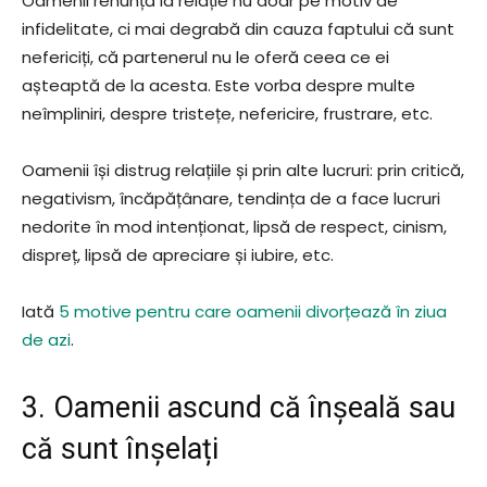
Oamenii renunță la relație nu doar pe motiv de
infidelitate, ci mai degrabă din cauza faptului că sunt
nefericiți, că partenerul nu le oferă ceea ce ei
așteaptă de la acesta. Este vorba despre multe
neîmpliniri, despre tristețe, nefericire, frustrare, etc.
Oamenii își distrug relațiile și prin alte lucruri: prin critică,
negativism, încăpățânare, tendința de a face lucruri
nedorite în mod intenționat, lipsă de respect, cinism,
dispreț, lipsă de apreciare și iubire, etc.
Iată
5 motive pentru care oamenii divorțează în ziua
de azi
.
3. Oamenii ascund că înșeală sau
că sunt înșelați