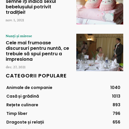
semne îți indică sexul
bebelușului potrivit
tradiției!
nov. 1, 2021
Nunți și mirese
Cele mai frumoase
discursuri pentru nuntă, ce
trebuie să spui pentru a
impresiona
dec. 27, 2021
CATEGORII POPULARE
Animale de companie
1040
Casă și grădină
1013
Rețete culinare
893
Timp liber
796
Dragoste și relații
656