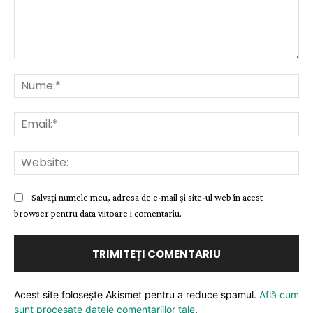
Comentariu:
Nu
Ema
Web
Salvați numele meu, adresa de e-mail și site-ul web în acest
browser pentru data viitoare i comentariu.
Acest site folosește Akismet pentru a reduce spamul.
Află cum
sunt procesate datele comentariilor tale
.