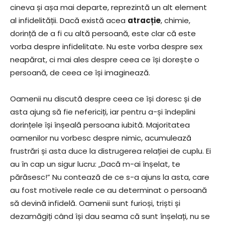
cineva și așa mai departe, reprezintă un alt element
al infidelității. Dacă există acea
atracție
, chimie,
dorință de a fi cu altă persoană, este clar că este
vorba despre infidelitate. Nu este vorba despre sex
neapărat, ci mai ales despre ceea ce își dorește o
persoană, de ceea ce își imaginează.
Oamenii nu discută despre ceea ce își doresc și de
asta ajung să fie nefericiți, iar pentru a-și îndeplini
dorințele își înșeală persoana iubită. Majoritatea
oamenilor nu vorbesc despre nimic, acumulează
frustrări și asta duce la distrugerea relației de cuplu. Ei
au în cap un sigur lucru: „Dacă m-ai înșelat, te
părăsesc!” Nu contează de ce s-a ajuns la asta, care
au fost motivele reale ce au determinat o persoană
să devină infidelă. Oamenii sunt furioși, triști și
dezamăgiți când își dau seama că sunt înșelați, nu se