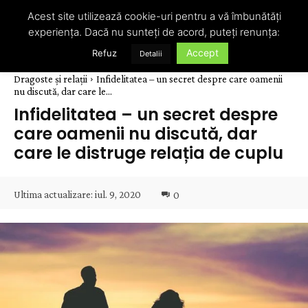
Acest site utilizează cookie-uri pentru a vă îmbunătăți
experiența. Dacă nu sunteți de acord, puteți renunța:
Accept
Refuz
Detalii
Dragoste și relații
Infidelitatea – un secret despre care oamenii
nu discută, dar care le...
Infidelitatea – un secret despre
care oamenii nu discută, dar
care le distruge relația de cuplu
Ultima actualizare:
iul. 9, 2020
0