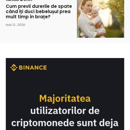
Cum previi durerile de spate
când îți duci bebelușul prea
mult timp în brațe?
mai 11, 2026