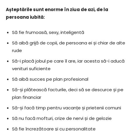
Așteptările sunt enorme în ziua de azi, de la
persoana iubită:
Să fie frumoasă, sexy, inteligentă
Să aibă grijă de copii, de persoana ei și chiar de alte
rude
Să-i placă jobul pe care îl are, iar acesta să-i aducă
venituri suficiente
Să aibă succes pe plan profesional
Să-și plătească facturile, deci să se descurce și pe
plan financiar
Să-și facă timp pentru vacanțe și prietenii comuni
Să nu facă mofturi, crize de nervi și de gelozie
Să fie încrezătoare și cu personalitate