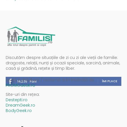
Discutăm despre situațiile de zi cu zi ale vieții de familie:
dragoste, relații, nunți și ocazii speciale, sarcină, animale,
casă și grădină, rețete și timp liber.
Spații publicitare / reclamă administrată de
ÎMI PLACE
14,235
Fani
PROMOdesk.ro
Site-uri din rețea:
Destepti.ro
DreamGeek.ro
BodyGeek.ro