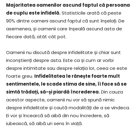
Majoritatea oamenilor ascund faptul că persoana
de cuplu este infidelă.
Statisticile arată că peste
90% dintre oameni ascund faptul că sunt înșelați. De
asemenea, și oamenii care înșeală ascund asta de
fiecare dată, atât cât pot.
Oamenii nu discută despre infidelitate și chiar sunt
inconștienți despre asta. Este ca și cum ar vorbi
despre intimitate sau despre relația lor, ceea ce este
foarte greu.
Infidelitatea le rănește foarte mult
sentimentele, le scade stima de sine, îi face să se
simtă trădați, să-și piardă încrederea.
Din cauza
acestor aspecte, oamenii nu vor să spună nimic
despre infidelitate și caută modalități de a se vindeca.
Ei vor și încearcă să aibă din nou încredere, să
iubească, să aibă un sens în viață.