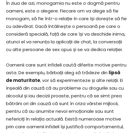
În ziua de azi, monogamia nu este o dogmă pentru
oameni, este o alegere. Fiecare om va alege să fie
monogam, să fie într-o relație în care își dorește să fie
cu adevărat. Dacă întâlnește o persoană pe care o
consideră specială, față de care își va deschide inima,
atunci el va renunța la aplicații de chat, la conversații
cu alte persoane de sex opus și se va dedica relației.
Oamenii care sunt infideli caută diferite motive pentru
asta. De exemplu, bărbații aleg să trădeze din
lipsă
de maturitate
, vor să experimenteze și alte relații. Ei
înșeală din cauză că au probleme cu drogurile sau cu
alcoolul și iau decizii proaste, pentru că se simt prea
bătrâni ori din cauză că sunt în criza vârstei mijlocii,
pentru că au anumite nevoi emoționale sau sunt
nefericiți în relația actuală. Există numeroase motive
prin care oamenii infideli își justifică comportamentul,