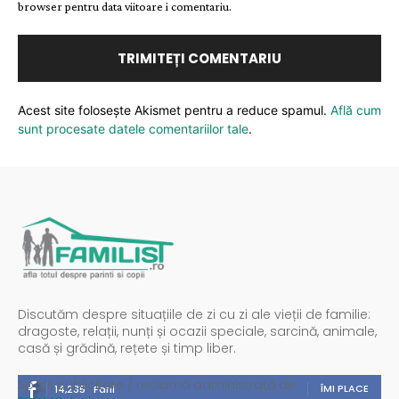
browser pentru data viitoare i comentariu.
Acest site folosește Akismet pentru a reduce spamul.
Află cum
sunt procesate datele comentariilor tale
.
Discutăm despre situațiile de zi cu zi ale vieții de familie:
dragoste, relații, nunți și ocazii speciale, sarcină, animale,
casă și grădină, rețete și timp liber.
Spații publicitare / reclamă administrată de
ÎMI PLACE
14,235
Fani