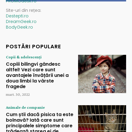
PROMOdesk.ro
Site-uri din rețea:
Destepti.ro
DreamGeek.ro
BodyGeek.ro
POSTĂRI POPULARE
Copii & adolescenți
Copiii bilingvi gândesc
altfel! Vezi care sunt
avantajele învățării unei a
doua limbi la vârste
fragede
mart. 30, 2022
Animale de companie
Cum știi dacă pisica ta este
bolnavă? Iată care sunt
principalele simptome care
trădează starea ei de