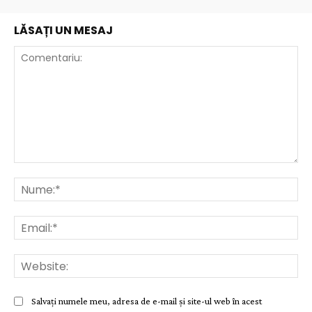
LĂSAȚI UN MESAJ
Comentariu:
Nu
Ema
Web
Salvați numele meu, adresa de e-mail și site-ul web în acest