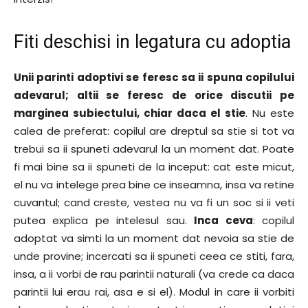
Fiti deschisi in legatura cu adoptia
Unii parinti adoptivi se feresc sa ii spuna copilului
adevarul; altii se feresc de orice discutii pe
marginea subiectului, chiar daca el stie
. Nu este
calea de preferat: copilul are dreptul sa stie si tot va
trebui sa ii spuneti adevarul la un moment dat. Poate
fi mai bine sa ii spuneti de la inceput: cat este micut,
el nu va intelege prea bine ce inseamna, insa va retine
cuvantul; cand creste, vestea nu va fi un soc si ii veti
putea explica pe intelesul sau.
Inca ceva
: copilul
adoptat va simti la un moment dat nevoia sa stie de
unde provine; incercati sa ii spuneti ceea ce stiti, fara,
insa, a ii vorbi de rau parintii naturali (va crede ca daca
parintii lui erau rai, asa e si el). Modul in care ii vorbiti