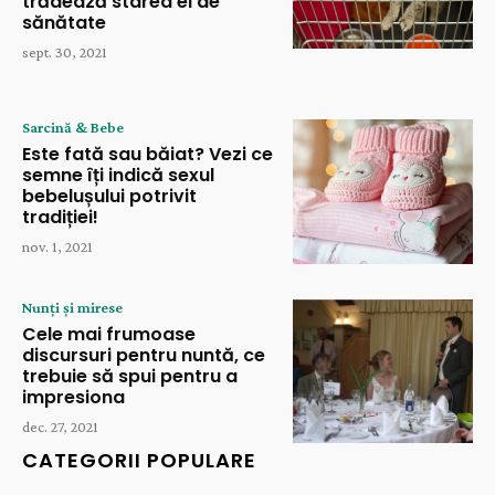
trădează starea ei de
sănătate
sept. 30, 2021
Sarcină & Bebe
Este fată sau băiat? Vezi ce
semne îți indică sexul
bebelușului potrivit
tradiției!
nov. 1, 2021
Nunți și mirese
Cele mai frumoase
discursuri pentru nuntă, ce
trebuie să spui pentru a
impresiona
dec. 27, 2021
CATEGORII POPULARE