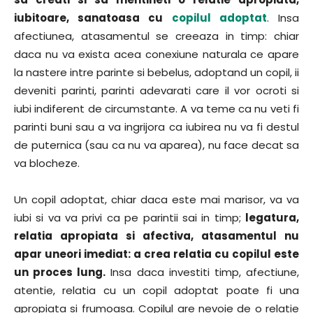
iubitoare, sanatoasa cu
copilul adoptat
. Insa
afectiunea, atasamentul se creeaza in timp: chiar
daca nu va exista acea conexiune naturala ce apare
la nastere intre parinte si bebelus, adoptand un copil, ii
deveniti parinti, parinti adevarati care il vor ocroti si
iubi indiferent de circumstante. A va teme ca nu veti fi
parinti buni sau a va ingrijora ca iubirea nu va fi destul
de puternica (sau ca nu va aparea), nu face decat sa
va blocheze.
Un copil adoptat, chiar daca este mai marisor, va va
iubi si va va privi ca pe parintii sai in timp;
legatura,
relatia apropiata si afectiva, atasamentul nu
apar uneori imediat: a crea relatia cu copilul este
un proces lung.
Insa daca investiti timp, afectiune,
atentie, relatia cu un copil adoptat poate fi una
apropiata si frumoasa. Copilul are nevoie de o relatie