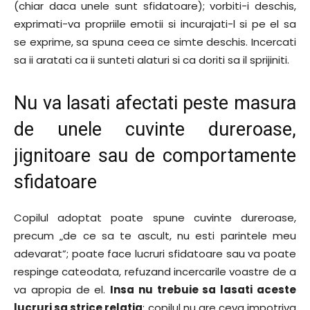
(chiar daca unele sunt sfidatoare); vorbiti-i deschis,
exprimati-va propriile emotii si incurajati-l si pe el sa
se exprime, sa spuna ceea ce simte deschis. Incercati
sa ii aratati ca ii sunteti alaturi si ca doriti sa il sprijiniti.
Nu va lasati afectati peste masura
de unele cuvinte dureroase,
jignitoare sau de comportamente
sfidatoare
Copilul adoptat poate spune cuvinte dureroase,
precum „de ce sa te ascult, nu esti parintele meu
adevarat”; poate face lucruri sfidatoare sau va poate
respinge cateodata, refuzand incercarile voastre de a
va apropia de el.
Insa nu trebuie sa lasati aceste
lucruri sa strice relatia
: copilul nu are ceva impotriva