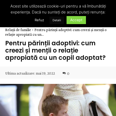
Acest site utilizează cookie-uri pentru a vă îmbunătăți
experiența. Dacă nu sunteți de acord, puteți renunța:
Accept
Refuz
Detalii
Relații de familie
Pentru părinții adoptivi: cum creezi și menții o
relație apropiată cu un...
Pentru părinții adoptivi: cum
creezi și menții o relație
apropiată cu un copil adoptat?
Ultima actualizare:
mai 19, 2022
0