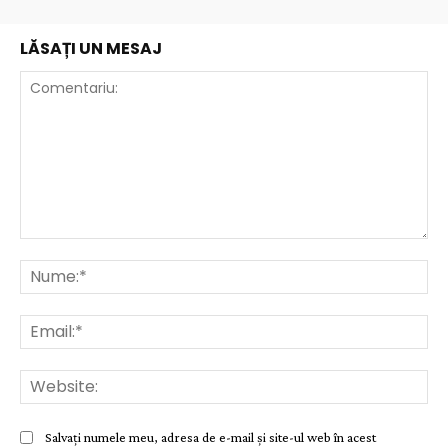
LĂSAȚI UN MESAJ
Comentariu:
Nu
Ema
Web
Salvați numele meu, adresa de e-mail și site-ul web în acest