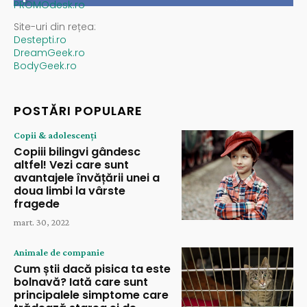
PROMOdesk.ro
Site-uri din rețea:
Destepti.ro
DreamGeek.ro
BodyGeek.ro
POSTĂRI POPULARE
Copii & adolescenți
Copiii bilingvi gândesc
altfel! Vezi care sunt
avantajele învățării unei a
doua limbi la vârste
fragede
mart. 30, 2022
Animale de companie
Cum știi dacă pisica ta este
bolnavă? Iată care sunt
principalele simptome care