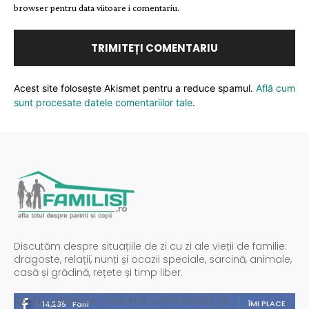
browser pentru data viitoare i comentariu.
Acest site folosește Akismet pentru a reduce spamul.
Află cum
sunt procesate datele comentariilor tale
.
Discutăm despre situațiile de zi cu zi ale vieții de familie:
dragoste, relații, nunți și ocazii speciale, sarcină, animale,
casă și grădină, rețete și timp liber.
Spații publicitare / reclamă administrată de
ÎMI PLACE
14,235
Fani