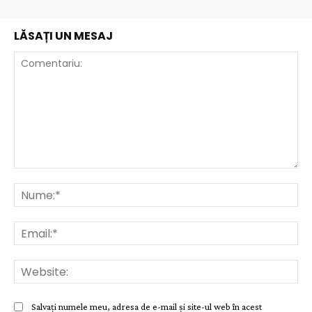
LĂSAȚI UN MESAJ
Comentariu:
Nu
Ema
Web
Salvați numele meu, adresa de e-mail și site-ul web în acest