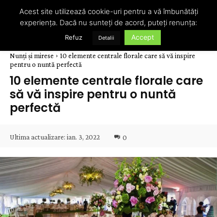
Acest site utilizează cookie-uri pentru a vă îmbunătăți
experiența. Dacă nu sunteți de acord, puteți renunța:
Accept
Refuz
Detalii
Nunți și mirese
10 elemente centrale florale care să vă inspire
pentru o nuntă perfectă
10 elemente centrale florale care
să vă inspire pentru o nuntă
perfectă
Ultima actualizare:
ian. 3, 2022
0