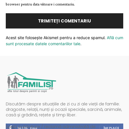
browser pentru data viitoare i comentariu.
Acest site folosește Akismet pentru a reduce spamul.
Află cum
sunt procesate datele comentariilor tale
.
Discutăm despre situațiile de zi cu zi ale vieții de familie:
dragoste, relații, nunți și ocazii speciale, sarcină, animale,
casă și grădină, rețete și timp liber.
Spații publicitare / reclamă administrată de
ÎMI PLACE
14,235
Fani