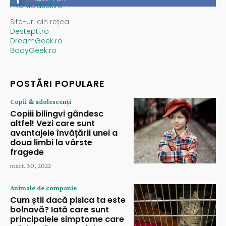
PROMOdesk.ro
Site-uri din rețea:
Destepti.ro
DreamGeek.ro
BodyGeek.ro
POSTĂRI POPULARE
Copii & adolescenți
Copiii bilingvi gândesc
altfel! Vezi care sunt
avantajele învățării unei a
doua limbi la vârste
fragede
mart. 30, 2022
Animale de companie
Cum știi dacă pisica ta este
bolnavă? Iată care sunt
principalele simptome care