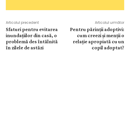
Articolul precedent
Articolul următor
Sfaturi pentru evitarea
Pentru părinții adoptivi:
inundațiilor din casă, o
cum creezi și menții o
problemă des întălnită
relație apropiată cu un
în zilele de astăzi
copil adoptat?