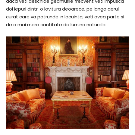
daca veti deschide geamurile frecvent veti impusca
doi iepuri dintr-o lovitura deoarece, pe langa aerul
curat care va patrunde in locuinta, veti avea parte si
de o mai mare cantitate de lumina naturala.