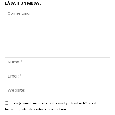
LĂSAȚI UN MESAJ
Comentariu:
Nu
Ema
Web
Salvați numele meu, adresa de e-mail și site-ul web în acest
browser pentru data viitoare i comentariu.