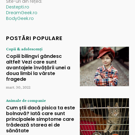
Site-uri din rețea:
Destepti.ro
DreamGeek.ro
BodyGeek.ro
POSTĂRI POPULARE
Copii & adolescenți
Copiii bilingvi gândesc
altfel! Vezi care sunt
avantajele învățării unei a
doua limbi la vârste
fragede
mart. 30, 2022
Animale de companie
Cum știi dacă pisica ta este
bolnavă? Iată care sunt
principalele simptome care
trădează starea ei de
sănătate