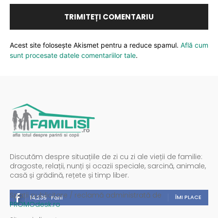
Acest site folosește Akismet pentru a reduce spamul.
Află cum
sunt procesate datele comentariilor tale
.
Discutăm despre situațiile de zi cu zi ale vieții de familie:
dragoste, relații, nunți și ocazii speciale, sarcină, animale,
casă și grădină, rețete și timp liber.
Spații publicitare / reclamă administrată de
ÎMI PLACE
14,235
Fani
PROMOdesk.ro