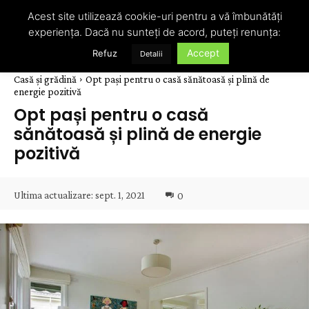
Acest site utilizează cookie-uri pentru a vă îmbunătăți
experiența. Dacă nu sunteți de acord, puteți renunța:
Accept
Refuz
Detalii
Casă și grădină
Opt pași pentru o casă sănătoasă și plină de
energie pozitivă
Opt pași pentru o casă
sănătoasă și plină de energie
pozitivă
Ultima actualizare:
sept. 1, 2021
0