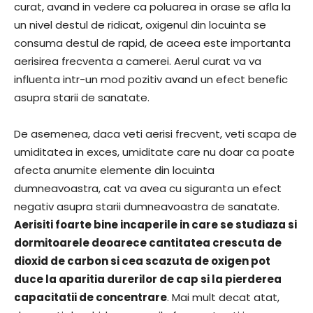
curat, avand in vedere ca poluarea in orase se afla la
un nivel destul de ridicat, oxigenul din locuinta se
consuma destul de rapid, de aceea este importanta
aerisirea frecventa a camerei. Aerul curat va va
influenta intr-un mod pozitiv avand un efect benefic
asupra starii de sanatate.
De asemenea, daca veti aerisi frecvent, veti scapa de
umiditatea in exces, umiditate care nu doar ca poate
afecta anumite elemente din locuinta
dumneavoastra, cat va avea cu siguranta un efect
negativ asupra starii dumneavoastra de sanatate.
Aerisiti foarte bine incaperile in care se studiaza si
dormitoarele deoarece cantitatea crescuta de
dioxid de carbon si cea scazuta de oxigen pot
duce la aparitia durerilor de cap si la pierderea
capacitatii de concentrare
. Mai mult decat atat,