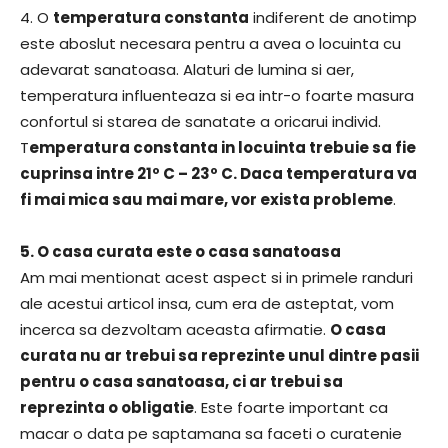
4. O
temperatura constanta
indiferent de anotimp
este aboslut necesara pentru a avea o locuinta cu
adevarat sanatoasa. Alaturi de lumina si aer,
temperatura influenteaza si ea intr-o foarte masura
confortul si starea de sanatate a oricarui individ.
T
emperatura constanta in locuinta trebuie sa fie
cuprinsa intre 21º C – 23º C. Daca temperatura va
fi mai mica sau mai mare, vor exista probleme
.
5. O casa curata este o casa sanatoasa
Am mai mentionat acest aspect si in primele randuri
ale acestui articol insa, cum era de asteptat, vom
incerca sa dezvoltam aceasta afirmatie.
O casa
curata nu ar trebui sa reprezinte unul dintre pasii
pentru o casa sanatoasa, ci ar trebui sa
reprezinta o obligatie
. Este foarte important ca
macar o data pe saptamana sa faceti o curatenie