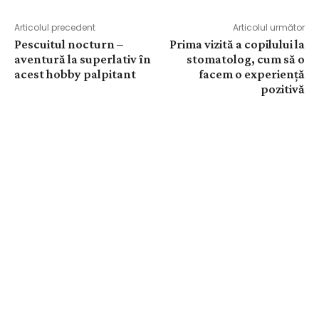
Articolul precedent
Articolul următor
Pescuitul nocturn –
Prima vizită a copilului la
aventură la superlativ în
stomatolog, cum să o
acest hobby palpitant
facem o experiență
pozitivă