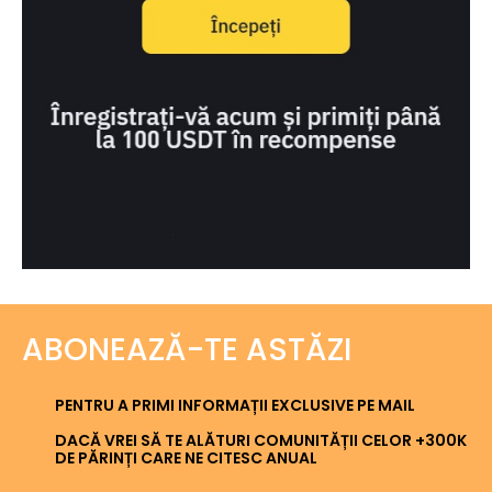
ABONEAZĂ-TE ASTĂZI
PENTRU A PRIMI INFORMAȚII EXCLUSIVE PE MAIL
DACĂ VREI SĂ TE ALĂTURI COMUNITĂȚII CELOR +300K
DE PĂRINȚI CARE NE CITESC ANUAL