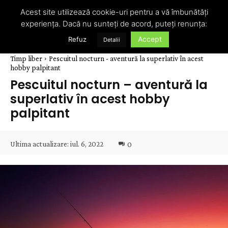
Acest site utilizează cookie-uri pentru a vă îmbunătăți
experiența. Dacă nu sunteți de acord, puteți renunța:
Accept
Refuz
Detalii
Timp liber
Pescuitul nocturn - aventură la superlativ în acest
hobby palpitant
Pescuitul nocturn – aventură la
superlativ în acest hobby
palpitant
Ultima actualizare:
iul. 6, 2022
0