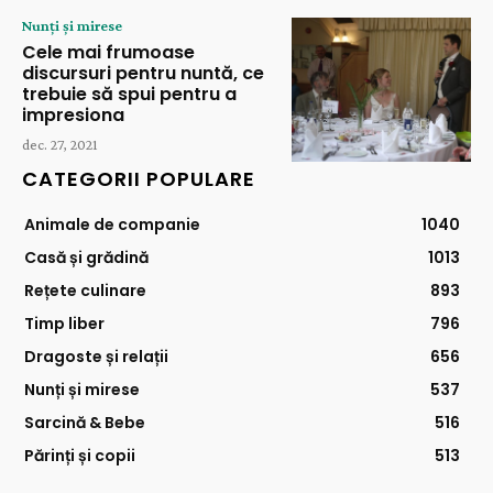
Nunți și mirese
Cele mai frumoase
discursuri pentru nuntă, ce
trebuie să spui pentru a
impresiona
dec. 27, 2021
CATEGORII POPULARE
Animale de companie
1040
Casă și grădină
1013
Rețete culinare
893
Timp liber
796
Dragoste și relații
656
Nunți și mirese
537
Sarcină & Bebe
516
Părinți și copii
513