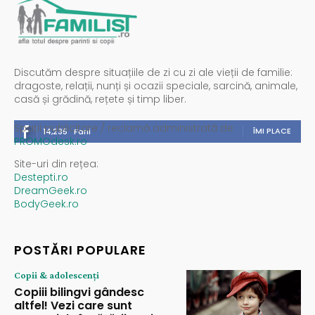
Discutăm despre situațiile de zi cu zi ale vieții de familie:
dragoste, relații, nunți și ocazii speciale, sarcină, animale,
casă și grădină, rețete și timp liber.
Spații publicitare / reclamă administrată de
ÎMI PLACE
14,235
Fani
PROMOdesk.ro
Site-uri din rețea:
Destepti.ro
DreamGeek.ro
BodyGeek.ro
POSTĂRI POPULARE
Copii & adolescenți
Copiii bilingvi gândesc
altfel! Vezi care sunt