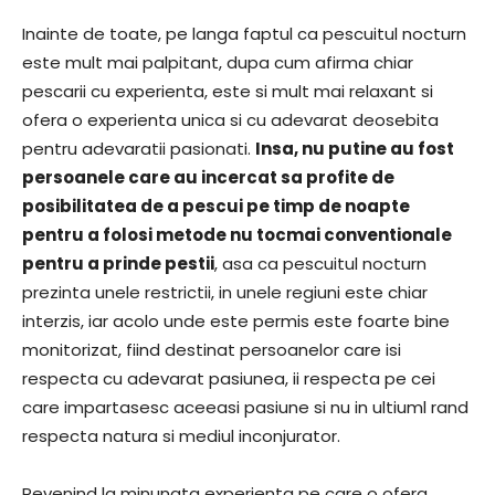
Inainte de toate, pe langa faptul ca pescuitul nocturn
este mult mai palpitant, dupa cum afirma chiar
pescarii cu experienta, este si mult mai relaxant si
ofera o experienta unica si cu adevarat deosebita
pentru adevaratii pasionati.
Insa, nu putine au fost
persoanele care au incercat sa profite de
posibilitatea de a pescui pe timp de noapte
pentru a folosi metode nu tocmai conventionale
pentru a prinde pestii
, asa ca pescuitul nocturn
prezinta unele restrictii, in unele regiuni este chiar
interzis, iar acolo unde este permis este foarte bine
monitorizat, fiind destinat persoanelor care isi
respecta cu adevarat pasiunea, ii respecta pe cei
care impartasesc aceeasi pasiune si nu in ultiuml rand
respecta natura si mediul inconjurator.
Revenind la minunata experienta pe care o ofera