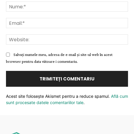
Nu
Ema
Web
Salvați numele meu, adresa de e-mail și site-ul web în acest
browser pentru data viitoare i comentariu.
Acest site folosește Akismet pentru a reduce spamul.
Află cum
sunt procesate datele comentariilor tale
.